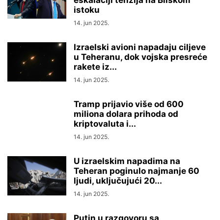
eskalaciji tenzija na Bliskom
istoku
14. jun 2025.
Izraelski avioni napadaju ciljeve
u Teheranu, dok vojska presreće
rakete iz...
14. jun 2025.
Tramp prijavio više od 600
miliona dolara prihoda od
kriptovaluta i...
14. jun 2025.
U izraelskim napadima na
Teheran poginulo najmanje 60
ljudi, uključujući 20...
14. jun 2025.
Putin u razgovoru sa