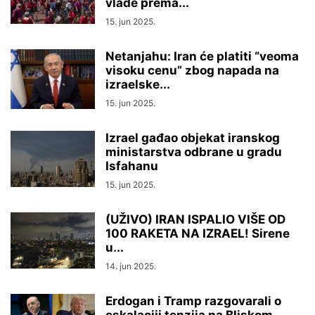
vlade prema...
15. jun 2025.
Netanjahu: Iran će platiti “veoma
visoku cenu” zbog napada na
izraelske...
15. jun 2025.
Izrael gađao objekat iranskog
ministarstva odbrane u gradu
Isfahanu
15. jun 2025.
(UŽIVO) IRAN ISPALIO VIŠE OD
100 RAKETA NA IZRAEL! Sirene
u...
14. jun 2025.
Erdogan i Tramp razgovarali o