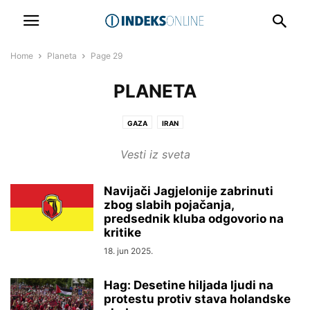
Home
Planeta
Page 29
PLANETA
GAZA
IRAN
Vesti iz sveta
Navijači Jagjelonije zabrinuti
zbog slabih pojačanja,
predsednik kluba odgovorio na
kritike
18. jun 2025.
Hag: Desetine hiljada ljudi na
protestu protiv stava holandske