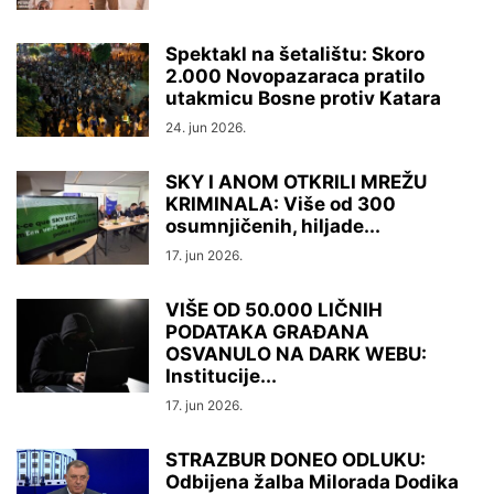
Spektakl na šetalištu: Skoro
2.000 Novopazaraca pratilo
utakmicu Bosne protiv Katara
24. jun 2026.
SKY I ANOM OTKRILI MREŽU
KRIMINALA: Više od 300
osumnjičenih, hiljade...
17. jun 2026.
VIŠE OD 50.000 LIČNIH
PODATAKA GRAĐANA
OSVANULO NA DARK WEBU:
Institucije...
17. jun 2026.
STRAZBUR DONEO ODLUKU:
Odbijena žalba Milorada Dodika