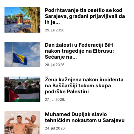
Podrhtavanje tla osetilo se kod
Sarajeva, građani prijavljivali da
ih je...
29. jul 2026.
Dan žalosti u Federaciji BiH
nakon tragedije na Elbrusu:
Sećanje na...
28. jul 2026.
Žena kažnjena nakon incidenta
na Baščaršiji tokom skupa
podrške Palestini
27. jul 2026.
Muhamed Dupljak slavio
tehničkim nokautom u Sarajevu
24. jul 2026.