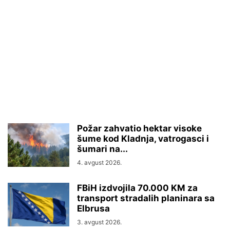
Požar zahvatio hektar visoke
šume kod Kladnja, vatrogasci i
šumari na...
4. avgust 2026.
FBiH izdvojila 70.000 KM za
transport stradalih planinara sa
Elbrusa
3. avgust 2026.