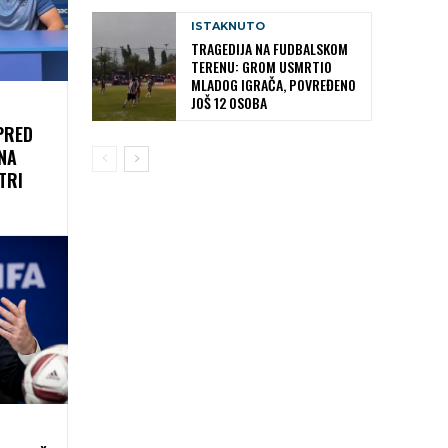
ISTAKNUTO
TRAGEDIJA NA FUDBALSKOM
TERENU: GROM USMRTIO
MLADOG IGRAČA, POVREĐENO
JOŠ 12 OSOBA
PRED
NA
TRI