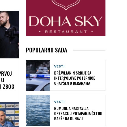
POPULARNO SADA
VESTI
PRVOJ
DRŽAVLJANIN SRBIJE SA
INTERPOLOVE POTERNICE
 U
UHAPŠEN U BERANAMA
T ZBOG
VESTI
RUMUNIJA NASTAVLJA
OPERACIJU POTAPANJA ČETIRI
BARŽE NA DUNAVU