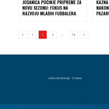
JOŠANICA POČINJE PRIPREME ZA
KAZNA 
NOVU SEZONU: FOKUS NA
NAKON
RAZVOJU MLADIH FUDBALERA
PAZAR
...
1
2
3
74
Uslovi korišćenja
O nama