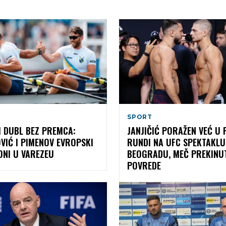
SPORT
I DUBL BEZ PREMCA:
JANJIČIĆ PORAŽEN VEĆ U 
VIĆ I PIMENOV EVROPSKI
RUNDI NA UFC SPEKTAKLU
ONI U VAREZEU
BEOGRADU, MEČ PREKINU
POVREDE