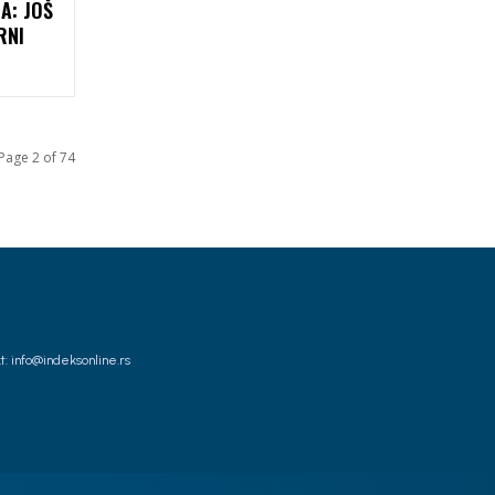
A: JOŠ
RNI
Page 2 of 74
t: info@indeksonline.rs