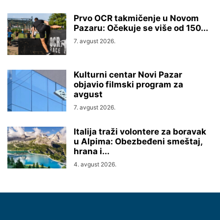
Prvo OCR takmičenje u Novom
Pazaru: Očekuje se više od 150...
7. avgust 2026.
Kulturni centar Novi Pazar
objavio filmski program za
avgust
7. avgust 2026.
Italija traži volontere za boravak
u Alpima: Obezbeđeni smeštaj,
hrana i...
4. avgust 2026.