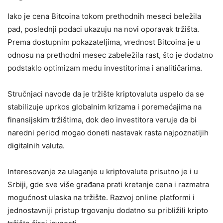
Iako je cena Bitcoina tokom prethodnih meseci beležila
pad, poslednji podaci ukazuju na novi oporavak tržišta.
Prema dostupnim pokazateljima, vrednost Bitcoina je u
odnosu na prethodni mesec zabeležila rast, što je dodatno
podstaklo optimizam među investitorima i analitičarima.
Stručnjaci navode da je tržište kriptovaluta uspelo da se
stabilizuje uprkos globalnim krizama i poremećajima na
finansijskim tržištima, dok deo investitora veruje da bi
naredni period mogao doneti nastavak rasta najpoznatijih
digitalnih valuta.
Interesovanje za ulaganje u kriptovalute prisutno je i u
Srbiji, gde sve više građana prati kretanje cena i razmatra
mogućnost ulaska na tržište. Razvoj online platformi i
jednostavniji pristup trgovanju dodatno su približili kripto