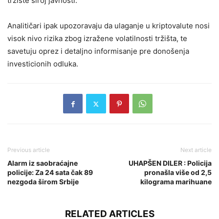
tržište široj javnosti.
Analitičari ipak upozoravaju da ulaganje u kriptovalute nosi
visok nivo rizika zbog izražene volatilnosti tržišta, te
savetuju oprez i detaljno informisanje pre donošenja
investicionih odluka.
Previous article
Next article
Alarm iz saobraćajne
UHAPŠEN DILER : Policija
policije: Za 24 sata čak 89
pronašla više od 2,5
nezgoda širom Srbije
kilograma marihuane
RELATED ARTICLES