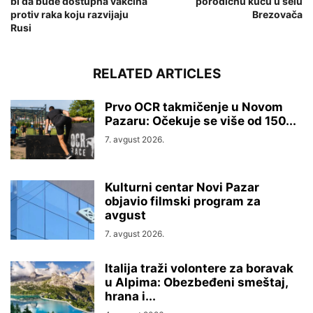
bi da bude dostupna vakcina
porodičnu kuću u selu
protiv raka koju razvijaju
Brezovača
Rusi
RELATED ARTICLES
Prvo OCR takmičenje u Novom
Pazaru: Očekuje se više od 150...
7. avgust 2026.
Kulturni centar Novi Pazar
objavio filmski program za
avgust
7. avgust 2026.
Italija traži volontere za boravak
u Alpima: Obezbeđeni smeštaj,
hrana i...