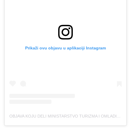
Prikaži ovu objavu u aplikaciji Instagram
OBJAVA KOJU DELI MINISTARSTVO TURIZMA I OMLADINE (@MTO.GOV.RS)