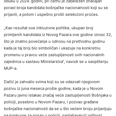
obuku u 2024. godini, pri čemu je zabeležen značajan
porast broja kandidata bošnjačke nacionalnosti koji su se
prijavili, a potom i uspešno prošli selekcioni proces.
„Kao rezultat ove inkluzivne politike, ukupan broj
primljenih kandidata iz Novog Pazara ove godine iznosi 32,
što je znatno povećanje u odnosu na prethodnu godinu
kada je taj broj bio simboličan i ukazuje na konkretnu
promenu u pravcu veće zastupljenosti svih nacionalnih
zajednica u sastavu Ministarstva“, navodi se u saopštenju
MUP-a.
Dačić je zahvalio svima koji su se odazvali njegovom
pozivu iz juna meseca prošle godine, kada je u Novom
Pazaru javno istakao značaj veće zastupljenosti Bošnjaka u
policiji, posebno u Novom Pazaru, i pozvao građane
bošnjačke nacionalnosti da se u što većem broju prijavljuju
na konkurse za posao u policiji, naglašavajući važnost