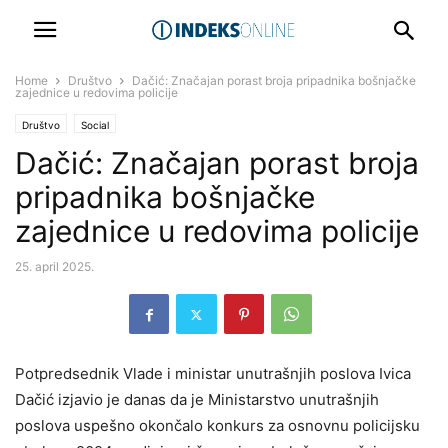
Home
Društvo
Dačić: Značajan porast broja pripadnika bošnjačke
zajednice u redovima policije
Društvo
Social
Dačić: Značajan porast broja
pripadnika bošnjačke
zajednice u redovima policije
25. april 2025.
Potpredsednik Vlade i ministar unutrašnjih poslova Ivica
Dačić izjavio je danas da je Ministarstvo unutrašnjih
poslova uspešno okončalo konkurs za osnovnu policijsku