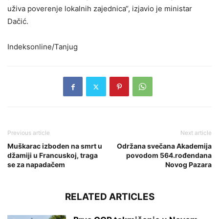
uživa poverenje lokalnih zajednica“, izjavio je ministar
Dačić.
Indeksonline/Tanjug
Previous article
Next article
Muškarac izboden na smrt u
Održana svečana Akademija
džamiji u Francuskoj, traga
povodom 564.rođendana
se za napadačem
Novog Pazara
RELATED ARTICLES