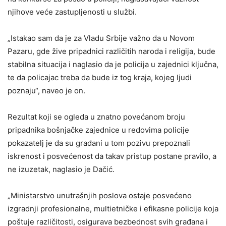
njihove veće zastupljenosti u službi.
„Istakao sam da je za Vladu Srbije važno da u Novom
Pazaru, gde žive pripadnici različitih naroda i religija, bude
stabilna situacija i naglasio da je policija u zajednici ključna,
te da policajac treba da bude iz tog kraja, kojeg ljudi
poznaju“, naveo je on.
Rezultat koji se ogleda u znatno povećanom broju
pripadnika bošnjačke zajednice u redovima policije
pokazatelj je da su građani u tom pozivu prepoznali
iskrenost i posvećenost da takav pristup postane pravilo, a
ne izuzetak, naglasio je Dačić.
„Ministarstvo unutrašnjih poslova ostaje posvećeno
izgradnji profesionalne, multietničke i efikasne policije koja
poštuje različitosti, osigurava bezbednost svih građana i