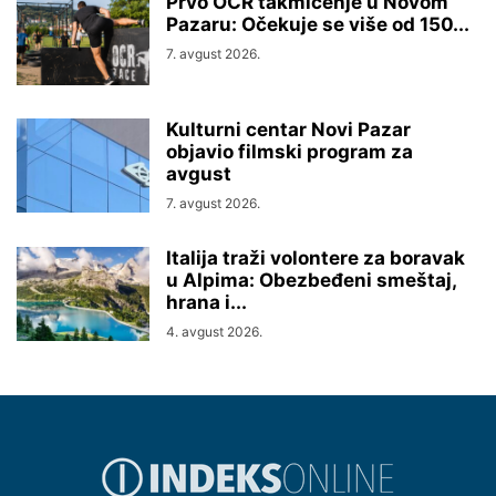
Prvo OCR takmičenje u Novom
Pazaru: Očekuje se više od 150...
7. avgust 2026.
Kulturni centar Novi Pazar
objavio filmski program za
avgust
7. avgust 2026.
Italija traži volontere za boravak
u Alpima: Obezbeđeni smeštaj,
hrana i...
4. avgust 2026.