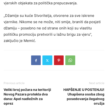
vjerskih objekata za politička prepucavanja.
„Džamije su kuće Stvoritelja, otvorene za sve iskrene
vjernike. Nikome se ne može, niti smije, braniti da posjeti
džamiju – posebno ne od strane onih koji su vlastitu
političku promociju pretvorili u lažnu brigu za vjeru“,
zaključio je Memić.
Previous article
Next article
Veliki broj požara na teritoriji
HAPŠENJE U POSTENJU!
Novog Pazara protekla dva
Uhapšena osoba zbog
dana: Apel nadležnih za
posedovanja ilegalnog
oprez
oružja