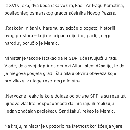
iz XVI vijeka, dva bosanska vezira, kao i Arif-agu Komatina,
posljednjeg osmanskog gradonačelnika Novog Pazara.
„Raskošni nišani u haremu svjedoče o bogatoj historiji
ovog prostora – koji ne pripada nijednoj partiji, nego
narodu“, poručio je Memić.
Ministar je takođe istakao da je SDP, učestvujući u radu
Vlade, dala svoj doprinos obnovi Altun-alem džamije, te da
je njegova posjeta gradilištu bila u okviru obaveza koje
proizilaze iz uloge resornog ministra.
„Nervozne reakcije koje dolaze od strane SPP-a su rezultat
njihove vlastite nesposobnosti da iniciraju ili realizuju
ijedan značajan projekat u Sandžaku“, rekao je Memić.
Na kraju, ministar je upozorio na štetnost korišćenja vjere i