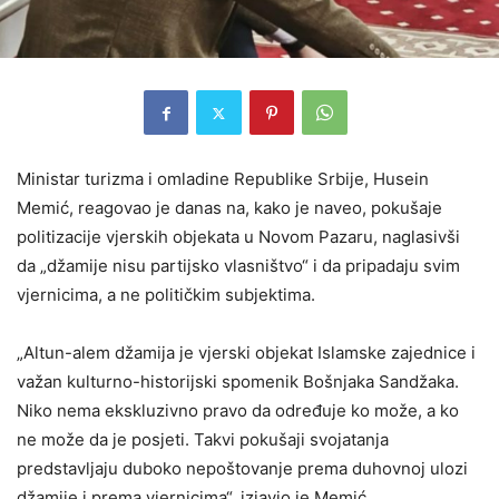
Ministar turizma i omladine Republike Srbije, Husein
Memić, reagovao je danas na, kako je naveo, pokušaje
politizacije vjerskih objekata u Novom Pazaru, naglasivši
da „džamije nisu partijsko vlasništvo“ i da pripadaju svim
vjernicima, a ne političkim subjektima.
„Altun-alem džamija je vjerski objekat Islamske zajednice i
važan kulturno-historijski spomenik Bošnjaka Sandžaka.
Niko nema ekskluzivno pravo da određuje ko može, a ko
ne može da je posjeti. Takvi pokušaji svojatanja
predstavljaju duboko nepoštovanje prema duhovnoj ulozi
džamije i prema vjernicima“, izjavio je Memić.