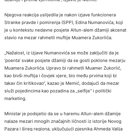
Njegova reakcija uslijedila je nakon izjave funkcionera
Stranke pravde i pomirenja (SPP), Edina Numanovića, koji
je u kontekstu nedavne posjete Altun-alem džamiji akcenat
stavio na mezar rahmetli muftije Muamera Zukorlića.
„Nažalost, iz izjave Numanovića se može zaključiti da je
‘poenta’ svake posjete džamiji da se gosti poklone mezarju
Muamera Zukorlića. Upravo bi rahmetli Muamer Zukorlić,
kao bivši muftija i čovjek vjere, bio među prvima koji bi
takav čin kritikovao“, kazao je Memić, dodajući da mezar
služi pojedincima kao pozadina za „selfije“ i politički
marketing.
Ministar je podsjetio da se u haremu Altun-alem džamije
nalaze mezari mnogih značajnih ličnosti iz istorije Novog
Pazara i šireg regiona, uključujući pjesnika Ahmeda Valija