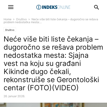
Home
Društvo
Neće više biti liste čekanja – dugoročno se rešava
problem nedostatka mesta:...
Društvo
Neće više biti liste čekanja –
dugoročno se rešava problem
nedostatka mesta: Sjajna
vest na koju su građani
Kikinde dugo čekali,
rekonstruiše se Gerontološki
centar (FOTO)(VIDEO)
26. januar 2026.