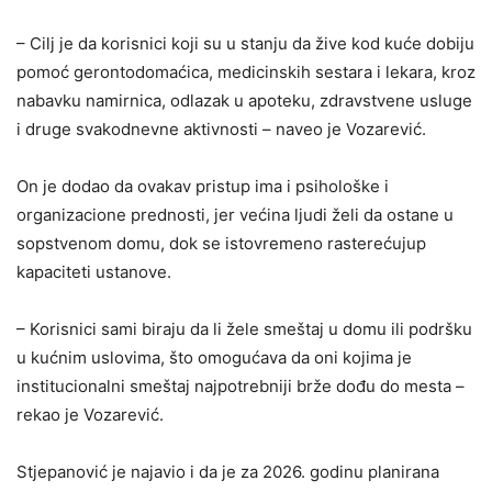
– Cilj je da korisnici koji su u stanju da žive kod kuće dobiju
pomoć gerontodomaćica, medicinskih sestara i lekara, kroz
nabavku namirnica, odlazak u apoteku, zdravstvene usluge
i druge svakodnevne aktivnosti – naveo je Vozarević.
On je dodao da ovakav pristup ima i psihološke i
organizacione prednosti, jer većina ljudi želi da ostane u
sopstvenom domu, dok se istovremeno rasterećujup
kapaciteti ustanove.
– Korisnici sami biraju da li žele smeštaj u domu ili podršku
u kućnim uslovima, što omogućava da oni kojima je
institucionalni smeštaj najpotrebniji brže dođu do mesta –
rekao je Vozarević.
Stjepanović je najavio i da je za 2026. godinu planirana