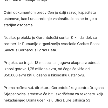
Ovim dokumentom predviđen je dalji razvoj kapaciteta
ustanove, kao i unapređenje vaninstitucionalne brige o
starijim osobama.
Nosilac projekta je Gerontološki centar Kikinda, dok su
partneri iz Rumunije organizacija Asociatia Caritas Banat
Sanctus Gerhardus i grad Deta.
Projekat će trajati 18 meseci, a njegova ukupna vrednost
iznosi gotovo 1,75 miliona evra, od čega će više od
850.000 evra biti uloženo u kikindsku ustanovu.
Prema rečima v.d. direktora Gerontološkog centra Dragana
Stjepanovića, sredstva će biti iskorišćena za rekonstrukciju
nekadašnjeg Doma učenika u Ulici Đure Jakšića 53.