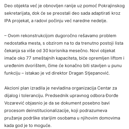
Deo objekta već je obnovljen ranije uz pomoć Pokrajinskog
sekretarijata, dok će se preostali deo sada adaptirati kroz
IPA projekat, a radovi počinju već naredne nedelje.
– Ovom rekonstrukcijom dugoročno rešavamo problem
nedostatka mesta, s obzirom na to da trenutno postoji lista
čekanja sa više od 30 korisnika mesečno. Novi objekat
imaće oko 77 smeštajnih kapaciteta, biće opremljen liftom i
uređenim dvorištem, čime će konačno biti stavljen u punu
funkciju – istakao je vd direktor Dragan Stjepanović.
Akcioni plan izradila je nevladina organizacija Centar za
dijalog i toleranciju. Predsednik upravnog odbora Đorđe
Vozarević objasnio je da se dokument posebno bavi
procesom deinstitucionalizacije, koji podrazumeva
pružanje podrške starijim osobama u njihovim domovima
kada god je to moguće.