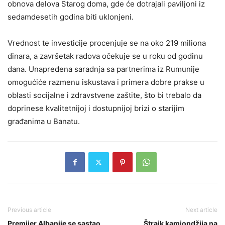
obnova delova Starog doma, gde će dotrajali paviljoni iz
sedamdesetih godina biti uklonjeni.
Vrednost te investicije procenjuje se na oko 219 miliona
dinara, a završetak radova očekuje se u roku od godinu
dana. Unapređena saradnja sa partnerima iz Rumunije
omogućiće razmenu iskustava i primera dobre prakse u
oblasti socijalne i zdravstvene zaštite, što bi trebalo da
doprinese kvalitetnijoj i dostupnijoj brizi o starijim
građanima u Banatu.
Previous article
Next article
Premijer Albanije se sastao
Štrajk kamiondžija na