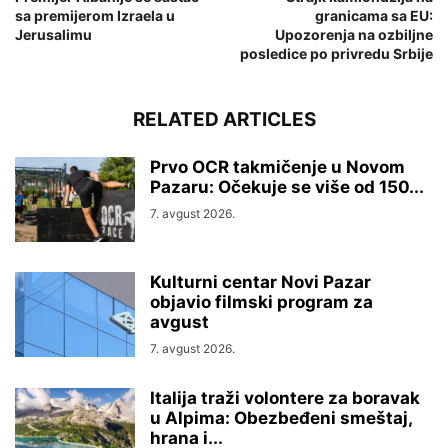
sa premijerom Izraela u
granicama sa EU:
Jerusalimu
Upozorenja na ozbiljne
posledice po privredu Srbije
RELATED ARTICLES
Prvo OCR takmičenje u Novom
Pazaru: Očekuje se više od 150...
7. avgust 2026.
Kulturni centar Novi Pazar
objavio filmski program za
avgust
7. avgust 2026.
Italija traži volontere za boravak
u Alpima: Obezbeđeni smeštaj,
hrana i...