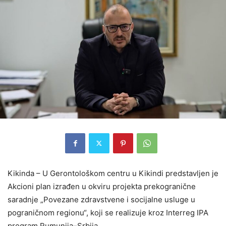
Kikinda – U Gerontološkom centru u Kikindi predstavljen je
Akcioni plan izrađen u okviru projekta prekogranične
saradnje „Povezane zdravstvene i socijalne usluge u
pograničnom regionu“, koji se realizuje kroz Interreg IPA
program Rumunija–Srbija.