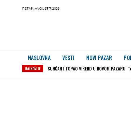
PETAK, AVGUST 7, 2026
NASLOVNA
VESTI
NOVI PAZAR
PO
SUNČAN I TOPAO VIKEND U NOVOM PAZARU: Te
DEČAK NESTAO NA PLAŽI U POLJSKOJ: Stotine
NAJNOVIJE