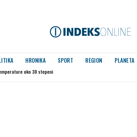
LITIKA
HRONIKA
SPORT
REGION
PLANETA
mperature oko 30 stepeni
 ljudi napravile ljudski lanac i krenule u potragu