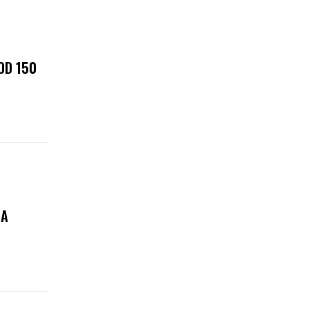
OD 150
ZA