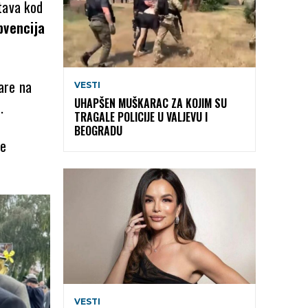
tava kod
bvencija
lare na
VESTI
UHAPŠEN MUŠKARAC ZA KOJIM SU
.
TRAGALE POLICIJE U VALJEVU I
BEOGRADU
je
VESTI