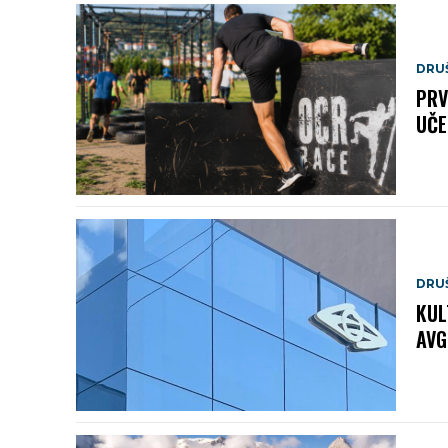
DRU
PRV
UČE
DRU
KUL
AVG