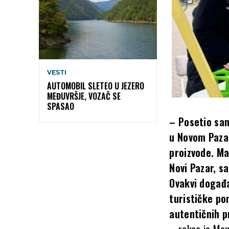
VESTI
AUTOMOBIL SLETEO U JEZERO
MEĐUVRŠJE, VOZAČ SE
SPASAO
– Posetio sam
u Novom Pazar
proizvode. Ma
Novi Pazar, s
Ovakvi događ
turističke po
autentičnih p
–
rekao je Mem