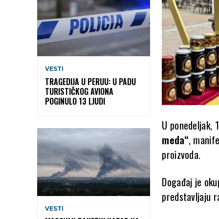
VESTI
TRAGEDIJA U PERUU: U PADU
TURISTIČKOG AVIONA
POGINULO 13 LJUDI
U ponedeljak, 
meda“
, manif
proizvoda.
Događaj je oku
predstavljaju 
VESTI