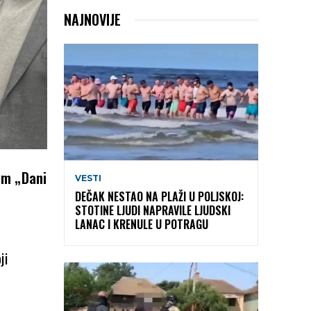
NAJNOVIJE
am „Dani
VESTI
DEČAK NESTAO NA PLAŽI U POLJSKOJ:
STOTINE LJUDI NAPRAVILE LJUDSKI
LANAC I KRENULE U POTRAGU
ji