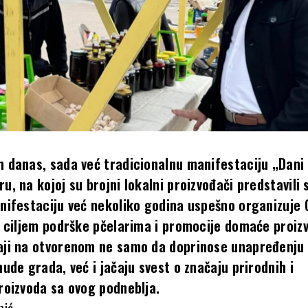
 danas, sada već tradicionalnu manifestaciju „Dan
u, na kojoj su brojni lokalni proizvođači predstavili 
nifestaciju već nekoliko godina uspešno organizuje 
a ciljem podrške pčelarima i promocije domaće proiz
aji na otvorenom ne samo da doprinose unapređenju
nude grada, već i jačaju svest o značaju prirodnih i
roizvoda sa ovog podneblja.
ić.