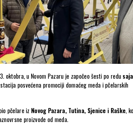
13. oktobra, u Novom Pazaru je započeo šesti po redu
saj
estacija posvećena promociji domaćeg meda i pčelarskih
pio pčelare iz
Novog Pazara, Tutina, Sjenice i Raške
, ko
raznovrsne proizvode od meda.