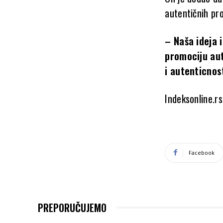
autentičnih pro
– Naša ideja 
promociju aut
i autenticnos
Indeksonline.rs
Facebook
PREPORUČUJEMO