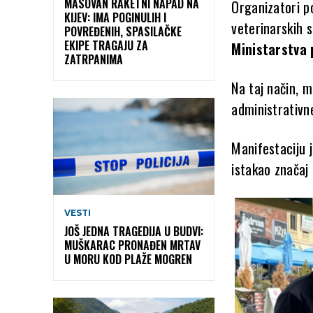
MASOVAN RAKETNI NAPAD NA
Organizatori p
KIJEV: IMA POGINULIH I
veterinarskih s
POVREĐENIH, SPASILAČKE
EKIPE TRAGAJU ZA
Ministarstva 
ZATRPANIMA
Na taj način, m
administrativn
Manifestaciju j
istakao značaj 
VESTI
JOŠ JEDNA TRAGEDIJA U BUDVI:
MUŠKARAC PRONAĐEN MRTAV
U MORU KOD PLAŽE MOGREN