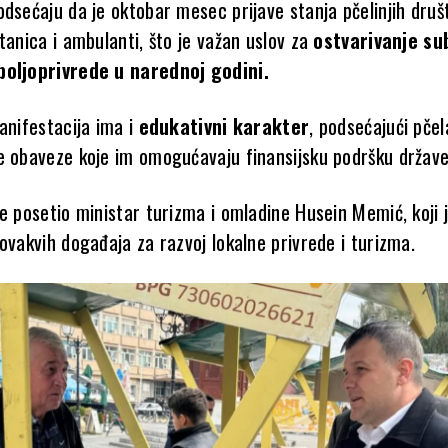
odsećaju da je oktobar mesec prijave stanja pčelinjih druš
tanica i ambulanti, što je važan uslov za
ostvarivanje su
poljoprivrede u narednoj godini.
anifestacija ima i
edukativni karakter
, podsećajući pče
e obaveze koje im omogućavaju finansijsku podršku države
e posetio ministar turizma i omladine Husein Memić, koji 
ovakvih događaja za razvoj lokalne privrede i turizma.