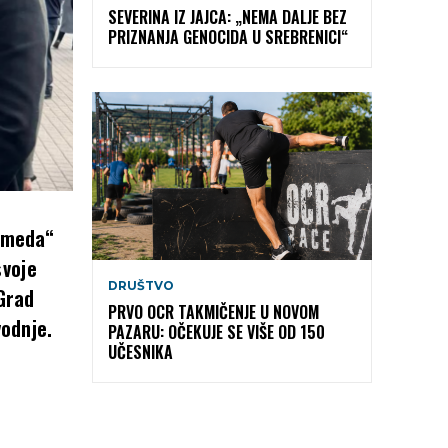
SEVERINA IZ JAJCA: „NEMA DALJE BEZ
PRIZNANJA GENOCIDA U SREBRENICI“
i meda“
svoje
DRUŠTVO
Grad
PRVO OCR TAKMIČENJE U NOVOM
vodnje.
PAZARU: OČEKUJE SE VIŠE OD 150
UČESNIKA