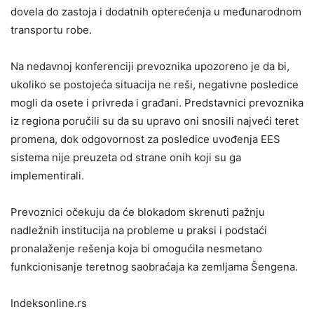
dovela do zastoja i dodatnih opterećenja u međunarodnom
transportu robe.
Na nedavnoj konferenciji prevoznika upozoreno je da bi,
ukoliko se postojeća situacija ne reši, negativne posledice
mogli da osete i privreda i građani. Predstavnici prevoznika
iz regiona poručili su da su upravo oni snosili najveći teret
promena, dok odgovornost za posledice uvođenja EES
sistema nije preuzeta od strane onih koji su ga
implementirali.
Prevoznici očekuju da će blokadom skrenuti pažnju
nadležnih institucija na probleme u praksi i podstaći
pronalaženje rešenja koja bi omogućila nesmetano
funkcionisanje teretnog saobraćaja ka zemljama Šengena.
Indeksonline.rs