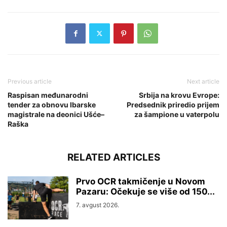
Previous article
Next article
Raspisan međunarodni
Srbija na krovu Evrope:
tender za obnovu Ibarske
Predsednik priredio prijem
magistrale na deonici Ušće–
za šampione u vaterpolu
Raška
RELATED ARTICLES
Prvo OCR takmičenje u Novom
Pazaru: Očekuje se više od 150...
7. avgust 2026.