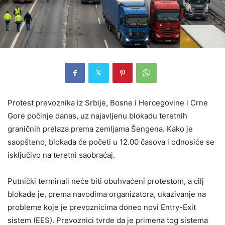
Protest prevoznika iz Srbije, Bosne i Hercegovine i Crne
Gore počinje danas, uz najavljenu blokadu teretnih
graničnih prelaza prema zemljama Šengena. Kako je
saopšteno, blokada će početi u 12.00 časova i odnosiće se
isključivo na teretni saobraćaj.
Putnički terminali neće biti obuhvaćeni protestom, a cilj
blokade je, prema navodima organizatora, ukazivanje na
probleme koje je prevoznicima doneo novi Entry-Exit
sistem (EES). Prevoznici tvrde da je primena tog sistema