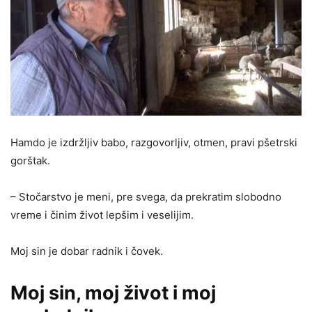
Hamdo je izdržljiv babo, razgovorljiv, otmen, pravi pšetrski
gorštak.
– Stočarstvo je meni, pre svega, da prekratim slobodno
vreme i činim život lepšim i veselijim.
Moj sin je dobar radnik i čovek.
Moj sin, moj život i moj