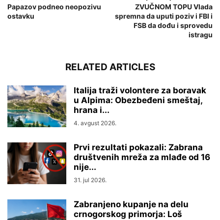
Papazov podneo neopozivu
ZVUČNOM TOPU Vlada
ostavku
spremna da uputi poziv i FBI i
FSB da dođu i sprovedu
istragu
RELATED ARTICLES
Italija traži volontere za boravak
u Alpima: Obezbeđeni smeštaj,
hrana i...
4. avgust 2026.
Prvi rezultati pokazali: Zabrana
društvenih mreža za mlađe od 16
nije...
31. jul 2026.
Zabranjeno kupanje na delu
crnogorskog primorja: Loš