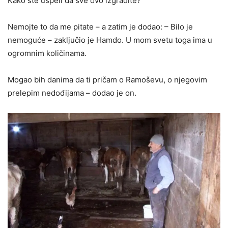
Kako ste uspeli da sve ovo izgradite?
Nemojte to da me pitate – a zatim je dodao: – Bilo je
nemoguće – zaključio je Hamdo. U mom svetu toga ima u
ogromnim količinama.
Mogao bih danima da ti pričam o Ramoševu, o njegovim
prelepim nedođijama – dodao je on.