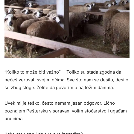
“Koliko to može biti važno”. – Toliko su stada zgodna da
nećeš verovati svojim očima. Sve što nam se desilo, desilo
se zbog sloge. Želite da govorim o najtežim danima.
Uvek mi je teško, često nemam jasan odgovor. Lično
poznajem Peštersku visoravan, volim stočarstvo i ugađam
unucima.