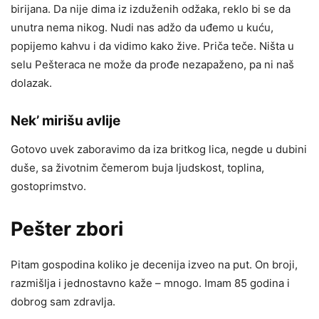
birijana. Da nije dima iz izduženih odžaka, reklo bi se da
unutra nema nikog. Nudi nas adžo da uđemo u kuću,
popijemo kahvu i da vidimo kako žive. Priča teče. Ništa u
selu Pešteraca ne može da prođe nezapaženo, pa ni naš
dolazak.
Nek’ mirišu avlije
Gotovo uvek zaboravimo da iza britkog lica, negde u dubini
duše, sa životnim čemerom buja ljudskost, toplina,
gostoprimstvo.
Pešter zbori
Pitam gospodina koliko je decenija izveo na put. On broji,
razmišlja i jednostavno kaže – mnogo. Imam 85 godina i
dobrog sam zdravlja.