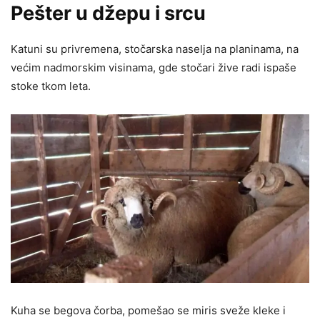
Pešter u džepu i srcu
Katuni su privremena, stočarska naselja na planinama, na
većim nadmorskim visinama, gde stočari žive radi ispaše
stoke tkom leta.
Kuha se begova čorba, pomešao se miris sveže kleke i