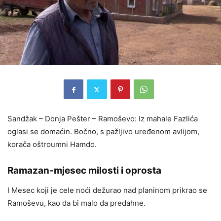
Sandžak – Donja Pešter – Ramoševo: Iz mahale Fazlića
oglasi se domaćin. Bočno, s pažljivo uređenom avlijom,
korača oštroumni Hamdo.
Ramazan-mjesec milosti i oprosta
I Mesec koji je cele noći dežurao nad planinom prikrao se
Ramoševu, kao da bi malo da predahne.