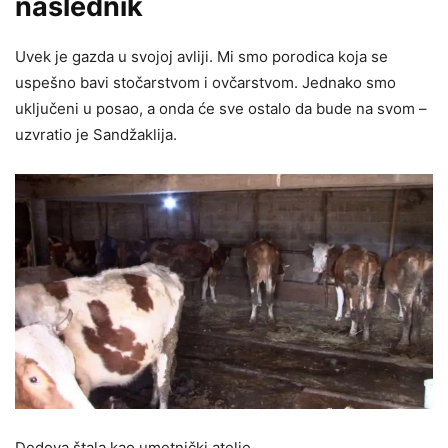
naslednik
Uvek je gazda u svojoj avliji. Mi smo porodica koja se
uspešno bavi stočarstvom i ovčarstvom. Jednako smo
uključeni u posao, a onda će sve ostalo da bude na svom –
uzvratio je Sandžaklija.
Dedova štala kao umetnički atelje