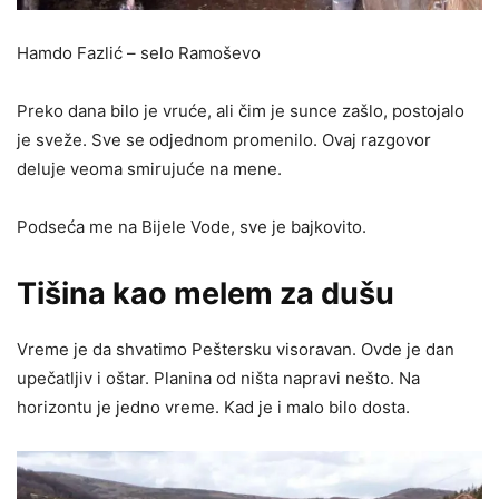
Hamdo Fazlić – selo Ramoševo
Preko dana bilo je vruće, ali čim je sunce zašlo, postojalo
je sveže. Sve se odjednom promenilo. Ovaj razgovor
deluje veoma smirujuće na mene.
Podseća me na Bijele Vode, sve je bajkovito.
Tišina kao melem za dušu
Vreme je da shvatimo Peštersku visoravan. Ovde je dan
upečatljiv i oštar. Planina od ništa napravi nešto. Na
horizontu je jedno vreme. Kad je i malo bilo dosta.