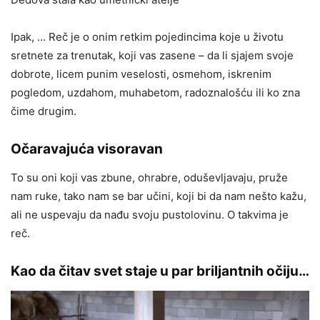
Ipak, … Reč je o onim retkim pojedincima koje u životu
sretnete za trenutak, koji vas zasene – da li sjajem svoje
dobrote, licem punim veselosti, osmehom, iskrenim
pogledom, uzdahom, muhabetom, radoznalošću ili ko zna
čime drugim.
Očaravajuća visoravan
To su oni koji vas zbune, ohrabre, oduševljavaju, pruže
nam ruke, tako nam se bar učini, koji bi da nam nešto kažu,
ali ne uspevaju da nađu svoju pustolovinu. O takvima je
reč.
Kao da čitav svet staje u par briljantnih očiju…