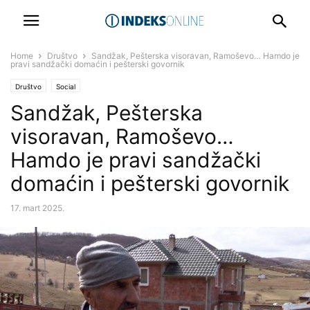
Home
Društvo
Sandžak, Pešterska visoravan, Ramoševo… Hamdo je
pravi sandžački domaćin i pešterski govornik
Društvo
Social
Sandžak, Pešterska
visoravan, Ramoševo…
Hamdo je pravi sandžački
domaćin i pešterski govornik
17. mart 2025.