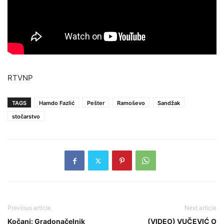
RTVNP
TAGS
Hamdo Fazlić
Pešter
Ramoševo
Sandžak
stočarstvo
Previous article
Next article
Kočani: Gradonačelnik
(VIDEO) VUČEVIĆ O