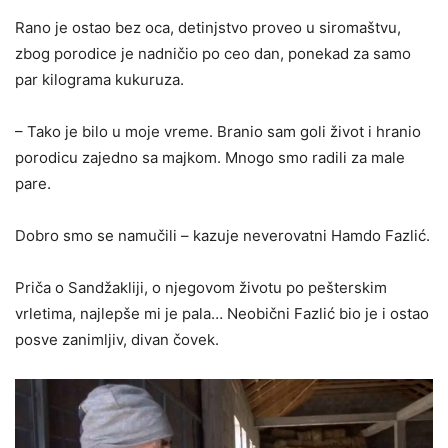
Rano je ostao bez oca, detinjstvo proveo u siromaštvu,
zbog porodice je nadničio po ceo dan, ponekad za samo
par kilograma kukuruza.
– Tako je bilo u moje vreme. Branio sam goli život i hranio
porodicu zajedno sa majkom. Mnogo smo radili za male
pare.
Dobro smo se namučili – kazuje neverovatni Hamdo Fazlić.
Priča o Sandžakliji, o njegovom životu po pešterskim
vrletima, najlepše mi je pala… Neobični Fazlić bio je i ostao
posve zanimljiv, divan čovek.