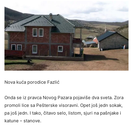
Nova kuća porodice Fazlić
Onda se iz pravca Novog Pazara pojaviše dva sveta. Zora
promoli lice sa Pešterske visoravni. Opet još jedn sokak,
pa još jedn. I tako, čitavo selo, listom, sjuri na pašnjake i
katune – stanove.