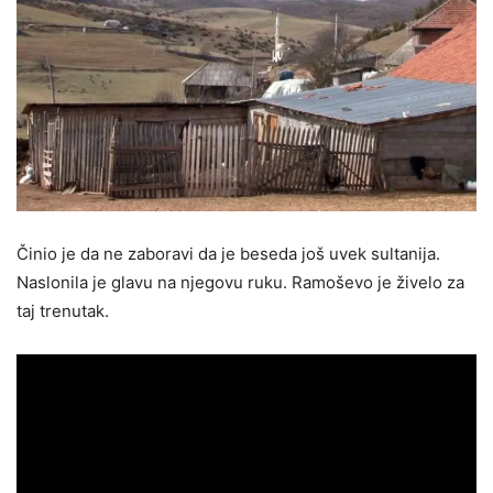
Činio je da ne zaboravi da je beseda još uvek sultanija.
Naslonila je glavu na njegovu ruku. Ramoševo je živelo za
taj trenutak.