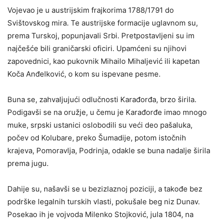
Vojevao je u austrijskim frajkorima 1788/1791 do
Svištovskog mira. Te austrijske formacije uglavnom su,
prema Turskoj, popunjavali Srbi. Pretpostavljeni su im
najčešće bili graničarski oficiri. Upamćeni su njihovi
zapovednici, kao pukovnik Mihailo Mihaljević ili kapetan
Koča Anđelković, o kom su ispevane pesme.
Buna se, zahvaljujući odlučnosti Karađorđa, brzo širila.
Podigavši se na oružje, u čemu je Karađorđe imao mnogo
muke, srpski ustanici oslobodili su veći deo pašaluka,
počev od Kolubare, preko Šumadije, potom istočnih
krajeva, Pomoravlja, Podrinja, odakle se buna nadalje širila
prema jugu.
Dahije su, našavši se u bezizlaznoj poziciji, a takođe bez
podrške legalnih turskih vlasti, pokušale beg niz Dunav.
Posekao ih je vojvoda Milenko Stojković, jula 1804, na