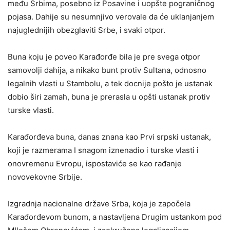
među Srbima, posebno iz Posavine i uopšte pograničnog
pojasa. Dahije su nesumnjivo verovale da će uklanjanjem
najuglednijih obezglaviti Srbe, i svaki otpor.
Buna koju je poveo Karađorđe bila je pre svega otpor
samovolji dahija, a nikako bunt protiv Sultana, odnosno
legalnih vlasti u Stambolu, a tek docnije pošto je ustanak
dobio širi zamah, buna je prerasla u opšti ustanak protiv
turske vlasti.
Karađorđeva buna, danas znana kao Prvi srpski ustanak,
koji je razmerama I snagom iznenadio i turske vlasti i
onovremenu Evropu, ispostaviće se kao rađanje
novovekovne Srbije.
Izgradnja nacionalne države Srba, koja je započela
Karađorđevom bunom, a nastavljena Drugim ustankom pod