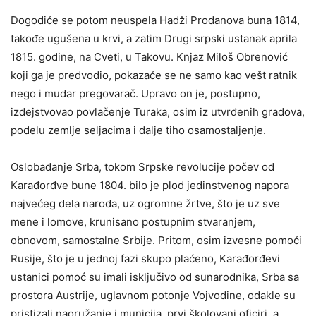
Dogodiće se potom neuspela Hadži Prodanova buna 1814,
takođe ugušena u krvi, a zatim Drugi srpski ustanak aprila
1815. godine, na Cveti, u Takovu. Knjaz Miloš Obrenović
koji ga je predvodio, pokazaće se ne samo kao vešt ratnik
nego i mudar pregovarač. Upravo on je, postupno,
izdejstvovao povlačenje Turaka, osim iz utvrđenih gradova,
podelu zemlje seljacima i dalje tiho osamostaljenje.
Oslobađanje Srba, tokom Srpske revolucije počev od
Karađorđve bune 1804. bilo je plod jedinstvenog napora
najvećeg dela naroda, uz ogromne žrtve, što je uz sve
mene i lomove, krunisano postupnim stvaranjem,
obnovom, samostalne Srbije. Pritom, osim izvesne pomoći
Rusije, što je u jednoj fazi skupo plaćeno, Karađorđevi
ustanici pomoć su imali isključivo od sunarodnika, Srba sa
prostora Austrije, uglavnom potonje Vojvodine, odakle su
pristizali naoružanje i municija, prvi školovani oficiri, a