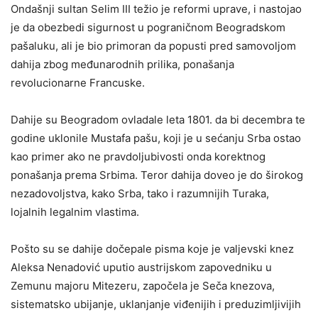
Ondašnji sultan Selim III težio je reformi uprave, i nastojao
je da obezbedi sigurnost u pograničnom Beogradskom
pašaluku, ali je bio primoran da popusti pred samovoljom
dahija zbog međunarodnih prilika, ponašanja
revolucionarne Francuske.
Dahije su Beogradom ovladale leta 1801. da bi decembra te
godine uklonile Mustafa pašu, koji je u sećanju Srba ostao
kao primer ako ne pravdoljubivosti onda korektnog
ponašanja prema Srbima. Teror dahija doveo je do širokog
nezadovoljstva, kako Srba, tako i razumnijih Turaka,
lojalnih legalnim vlastima.
Pošto su se dahije dočepale pisma koje je valjevski knez
Aleksa Nenadović uputio austrijskom zapovedniku u
Zemunu majoru Mitezeru, započela je Seča knezova,
sistematsko ubijanje, uklanjanje viđenijih i preduzimljivijih