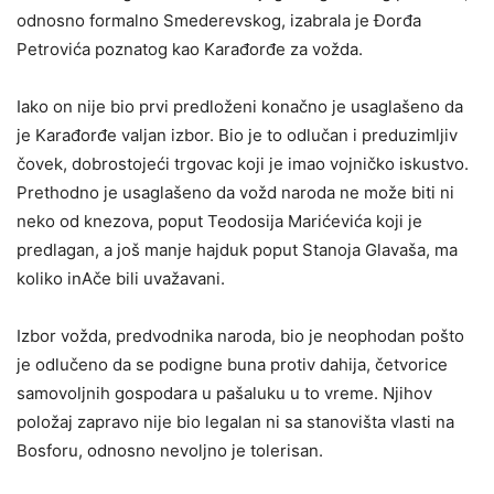
odnosno formalno Smederevskog, izabrala je Đorđa
Petrovića poznatog kao Karađorđe za vožda.
Iako on nije bio prvi predloženi konačno je usaglašeno da
je Karađorđe valjan izbor. Bio je to odlučan i preduzimljiv
čovek, dobrostojeći trgovac koji je imao vojničko iskustvo.
Prethodno je usaglašeno da vožd naroda ne može biti ni
neko od knezova, poput Teodosija Marićevića koji je
predlagan, a još manje hajduk poput Stanoja Glavaša, ma
koliko inAče bili uvažavani.
Izbor vožda, predvodnika naroda, bio je neophodan pošto
je odlučeno da se podigne buna protiv dahija, četvorice
samovoljnih gospodara u pašaluku u to vreme. Njihov
položaj zapravo nije bio legalan ni sa stanovišta vlasti na
Bosforu, odnosno nevoljno je tolerisan.