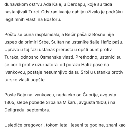
dunavskom ostrvu Ada Kale, u Đerdapu, koje su tada
nastanjivali Turci. Odstranjivanje dahija uživalo je podršku
legitimnih vlasti na Bosforu.
Pošto se buna rasplamsala, a Bećir paša iz Bosne nije
uspeo da primiri Srbe, Sultan na ustanike šalje Hafiz pašu.
Upravo u toj fazi ustanak prerasta u opšti bunt protiv
Turaka, odnosno Osmanske vlasti. Prethodno, ustanici su
se borili protiv uzurpatora, od poraza Hafiz paše na
Ivankovcu, postaje nesumnjivo da su Srbi u ustanku protiv
turske vlasti uopšte.
Posle Boja na Ivankovcu, nedaleko od Ćuprije, avgusta
1805, slede pobede Srba na Mišaru, avgusta 1806, i na
Deligradu, septembra.
Uslediće pregovori, tokom leta i jeseni te godine, znani kao