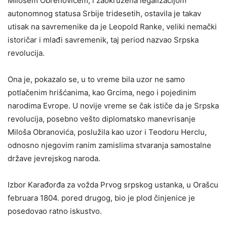
MIlošem Obrenovićem, i zaokružena legalizacijom
autonomnog statusa Srbije tridesetih, ostavila je takav
utisak na savremenike da je Leopold Ranke, veliki nemački
istoričar i mlađi savremenik, taj period nazvao Srpska
revolucija.
Ona je, pokazalo se, u to vreme bila uzor ne samo
potlačenim hrišćanima, kao Grcima, nego i pojedinim
narodima Evrope. U novije vreme se čak ističe da je Srpska
revolucija, posebno vešto diplomatsko manevrisanje
Miloša Obranovića, poslužila kao uzor i Teodoru Herclu,
odnosno njegovim ranim zamislima stvaranja samostalne
države jevrejskog naroda.
Izbor Karađorđa za vožda Prvog srpskog ustanka, u Orašcu
februara 1804. pored drugog, bio je plod činjenice je
posedovao ratno iskustvo.