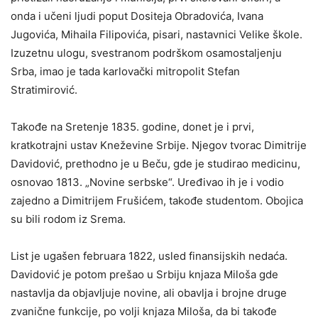
onda i učeni ljudi poput Dositeja Obradovića, Ivana
Jugovića, Mihaila Filipovića, pisari, nastavnici Velike škole.
Izuzetnu ulogu, svestranom podrškom osamostaljenju
Srba, imao je tada karlovački mitropolit Stefan
Stratimirović.
Takođe na Sretenje 1835. godine, donet je i prvi,
kratkotrajni ustav Kneževine Srbije. Njegov tvorac Dimitrije
Davidović, prethodno je u Beču, gde je studirao medicinu,
osnovao 1813. „Novine serbske“. Uređivao ih je i vodio
zajedno a Dimitrijem Frušićem, takođe studentom. Obojica
su bili rodom iz Srema.
List je ugašen februara 1822, usled finansijskih nedaća.
Davidović je potom prešao u Srbiju knjaza Miloša gde
nastavlja da objavljuje novine, ali obavlja i brojne druge
zvanične funkcije, po volji knjaza Miloša, da bi takođe