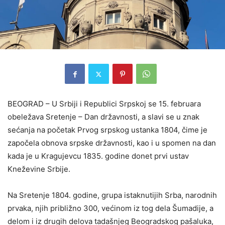
BEOGRAD – U Srbiji i Republici Srpskoj se 15. februara
obeležava Sretenje – Dan državnosti, a slavi se u znak
sećanja na početak Prvog srpskog ustanka 1804, čime je
započela obnova srpske državnosti, kao i u spomen na dan
kada je u Kragujevcu 1835. godine donet prvi ustav
Kneževine Srbije.
Na Sretenje 1804. godine, grupa istaknutijih Srba, narodnih
prvaka, njih približno 300, većinom iz tog dela Šumadije, a
delom i iz drugih delova tadašnjeg Beogradskog pašaluka,