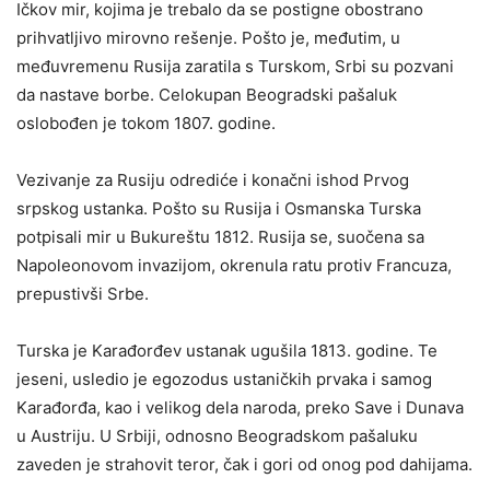
Ičkov mir, kojima je trebalo da se postigne obostrano
prihvatljivo mirovno rešenje. Pošto je, međutim, u
međuvremenu Rusija zaratila s Turskom, Srbi su pozvani
da nastave borbe. Celokupan Beogradski pašaluk
oslobođen je tokom 1807. godine.
Vezivanje za Rusiju odrediće i konačni ishod Prvog
srpskog ustanka. Pošto su Rusija i Osmanska Turska
potpisali mir u Bukureštu 1812. Rusija se, suočena sa
Napoleonovom invazijom, okrenula ratu protiv Francuza,
prepustivši Srbe.
Turska je Karađorđev ustanak ugušila 1813. godine. Te
jeseni, usledio je egozodus ustaničkih prvaka i samog
Karađorđa, kao i velikog dela naroda, preko Save i Dunava
u Austriju. U Srbiji, odnosno Beogradskom pašaluku
zaveden je strahovit teror, čak i gori od onog pod dahijama.