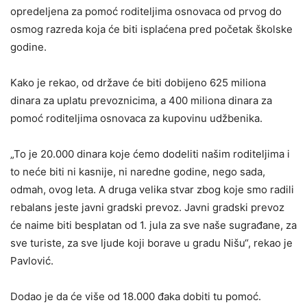
opredeljena za pomoć roditeljima osnovaca od prvog do
osmog razreda koja će biti isplaćena pred početak školske
godine.
Kako je rekao, od države će biti dobijeno 625 miliona
dinara za uplatu prevoznicima, a 400 miliona dinara za
pomoć roditeljima osnovaca za kupovinu udžbenika.
„To je 20.000 dinara koje ćemo dodeliti našim roditeljima i
to neće biti ni kasnije, ni naredne godine, nego sada,
odmah, ovog leta. A druga velika stvar zbog koje smo radili
rebalans jeste javni gradski prevoz. Javni gradski prevoz
će naime biti besplatan od 1. jula za sve naše sugrađane, za
sve turiste, za sve ljude koji borave u gradu Nišu“, rekao je
Pavlović.
Dodao je da će više od 18.000 đaka dobiti tu pomoć.