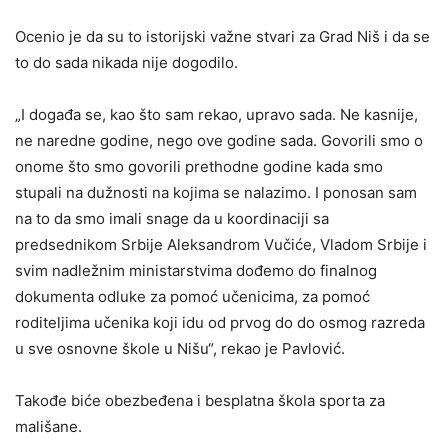
Ocenio je da su to istorijski važne stvari za Grad Niš i da se
to do sada nikada nije dogodilo.
„I događa se, kao što sam rekao, upravo sada. Ne kasnije,
ne naredne godine, nego ove godine sada. Govorili smo o
onome što smo govorili prethodne godine kada smo
stupali na dužnosti na kojima se nalazimo. I ponosan sam
na to da smo imali snage da u koordinaciji sa
predsednikom Srbije Aleksandrom Vučiće, Vladom Srbije i
svim nadležnim ministarstvima dođemo do finalnog
dokumenta odluke za pomoć učenicima, za pomoć
roditeljima učenika koji idu od prvog do do osmog razreda
u sve osnovne škole u Nišu“, rekao je Pavlović.
Takođe biće obezbeđena i besplatna škola sporta za
mališane.