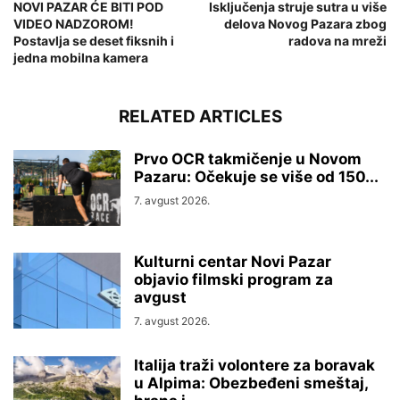
NOVI PAZAR ĆE BITI POD
Isključenja struje sutra u više
VIDEO NADZOROM!
delova Novog Pazara zbog
Postavlja se deset fiksnih i
radova na mreži
jedna mobilna kamera
RELATED ARTICLES
Prvo OCR takmičenje u Novom
Pazaru: Očekuje se više od 150...
7. avgust 2026.
Kulturni centar Novi Pazar
objavio filmski program za
avgust
7. avgust 2026.
Italija traži volontere za boravak
u Alpima: Obezbeđeni smeštaj,