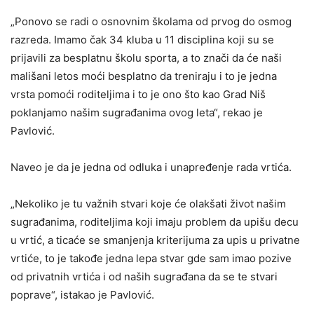
„Ponovo se radi o osnovnim školama od prvog do osmog
razreda. Imamo čak 34 kluba u 11 disciplina koji su se
prijavili za besplatnu školu sporta, a to znači da će naši
mališani letos moći besplatno da treniraju i to je jedna
vrsta pomoći roditeljima i to je ono što kao Grad Niš
poklanjamo našim sugrađanima ovog leta“, rekao je
Pavlović.
Naveo je da je jedna od odluka i unapređenje rada vrtića.
„Nekoliko je tu važnih stvari koje će olakšati život našim
sugrađanima, roditeljima koji imaju problem da upišu decu
u vrtić, a ticaće se smanjenja kriterijuma za upis u privatne
vrtiće, to je takođe jedna lepa stvar gde sam imao pozive
od privatnih vrtića i od naših sugrađana da se te stvari
poprave“, istakao je Pavlović.