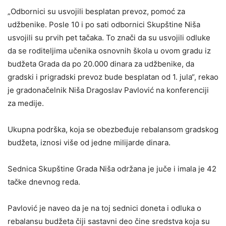
„Odbornici su usvojili besplatan prevoz, pomoć za
udžbenike. Posle 10 i po sati odbornici Skupštine Niša
usvojili su prvih pet tačaka. To znači da su usvojili odluke
da se roditeljima učenika osnovnih škola u ovom gradu iz
budžeta Grada da po 20.000 dinara za udžbenike, da
gradski i prigradski prevoz bude besplatan od 1. jula“, rekao
je gradonačelnik Niša Dragoslav Pavlović na konferenciji
za medije.
Ukupna podrška, koja se obezbeđuje rebalansom gradskog
budžeta, iznosi više od jedne milijarde dinara.
Sednica Skupštine Grada Niša održana je juče i imala je 42
tačke dnevnog reda.
Pavlović je naveo da je na toj sednici doneta i odluka o
rebalansu budžeta čiji sastavni deo čine sredstva koja su