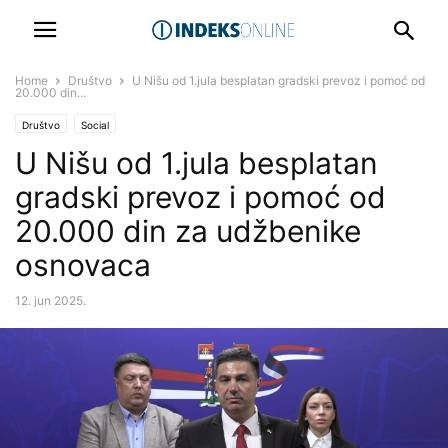
Home
Društvo
U Nišu od 1.jula besplatan gradski prevoz i pomoć od
20.000 din...
Društvo
Social
U Nišu od 1.jula besplatan
gradski prevoz i pomoć od
20.000 din za udžbenike
osnovaca
12. jun 2025.