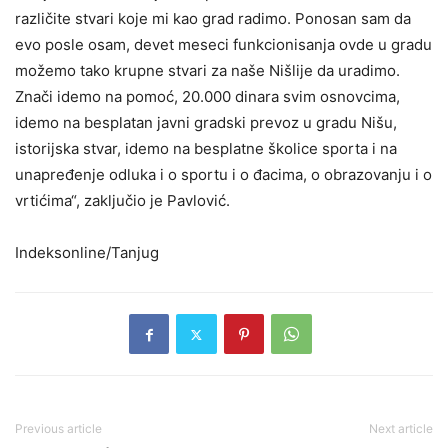
različite stvari koje mi kao grad radimo. Ponosan sam da
evo posle osam, devet meseci funkcionisanja ovde u gradu
možemo tako krupne stvari za naše Nišlije da uradimo.
Znači idemo na pomoć, 20.000 dinara svim osnovcima,
idemo na besplatan javni gradski prevoz u gradu Nišu,
istorijska stvar, idemo na besplatne školice sporta i na
unapređenje odluka i o sportu i o đacima, o obrazovanju i o
vrtićima“, zaključio je Pavlović.
Indeksonline/Tanjug
Previous article
Next article