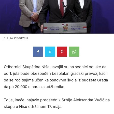
FOTO: VideoPlus
Odbornici Skupštine Niša usvojili su na sednici odluke da
od 1. jula bude obezbeđen besplatan gradski prevoz, kao i
da se roditeljima učenika osnovnih škola iz budžeta Grada
da po 20.000 dinara za udžbenike.
To je, inače, najavio predsednik Srbije Aleksandar Vučić na
skupu u Nišu održanom 17. maja.