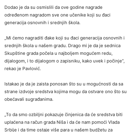
Dodao je da su osmislili da ove godine nagrade
određenom nagradom sve one učenike koji su đaci
generacija osnovnih i srednjih škola.
„Mi ćemo nagraditi đake koji su đaci generacija osnovnih i
srednjih škola u našem gradu. Drago mi je da je sednica
Skupštine grada počela u najboljem mogućem redu,
dijalogom, i to dijalogom o zapisniku, kako uvek i počinje“,
rekao je Pavlović.
Istakao je da je zaista ponosan što su u mogućnosti da sa
strane izdvoje sredstva kojima mogu da ostvare ono što su
obećavali sugrađanima.
„To da smo ozbiljni pokazuje činjenica da će sredstva biti
uplaćena na račun grada Niša i da će nam pomoći Vlada
Srbije i da time ostaje više para u našem budžetu za