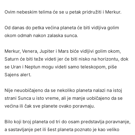
Ovim nebeskim telima će se u petak pridružiti i Merkur.
Od danas do petka većina planeta će biti vidljiva golim
okom odmah nakon zalaska sunca.
Merkur, Venera, Jupiter i Mars biće vidljivi golim okom,
Saturn će biti teže videti jer će biti nisko na horizontu, dok
se Uran i Neptun mogu videti samo teleskopom, piše
Sajens alert.
Nije neuobičajeno da se nekoliko planeta nalazi na istoj
strani Sunca u isto vreme, ali je manje uobičajeno da se
većina ili čak sve planete ovako poravnaju.
Bilo koji broj planeta od tri do osam predstavlja poravnanje,
a sastavljanje pet ili šest planeta poznato je kao veliko