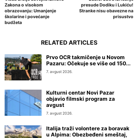
Zakona o visokom
presude Dodiku i Lukiću!
obrazovanju: Umanjenje
Stranke nisu obavezne na
školarine i povećanje
prisustvo
budžeta
RELATED ARTICLES
Prvo OCR takmičenje u Novom
Pazaru: Očekuje se više od 150...
7. avgust 2026.
Kulturni centar Novi Pazar
objavio filmski program za
avgust
7. avgust 2026.
Italija traži volontere za boravak
u Alpima: Obezbeđeni smeštaj,