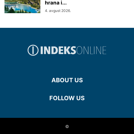
hrana i...
4. avgust 2026.
ABOUT US
FOLLOW US
©