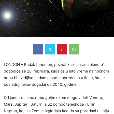
LONDON – Redak fenomen, poznat kao „parada planeta“
dogodiće se 28. februara, kada će u isto vreme na noćnom
nebu biti vidljivo sedam planeta poređanih u liniju, što je
poslednji takav događaj do 2040. godine.
Od januaru se na nebu golim okom mogu videti Venera,
Mars, Jupiter i Saturn, a uz pomoć teleskopa i Uran i
Neptun, koji sa Zemlje izgledaju kao da su poređani u liniju.