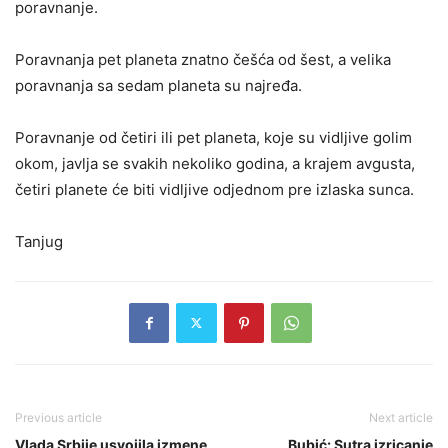
poravnanje.
Poravnanja pet planeta znatno češća od šest, a velika
poravnanja sa sedam planeta su najređa.
Poravnanje od četiri ili pet planeta, koje su vidljive golim
okom, javlja se svakih nekoliko godina, a krajem avgusta,
četiri planete će biti vidljive odjednom pre izlaska sunca.
Tanjug
Previous article
Next article
Vlada Srbije usvojila izmene
Bubić: Sutra izricanje