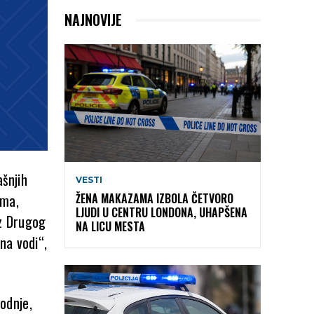
NAJNOVIJE
šnjih
VESTI
ima,
ŽENA MAKAZAMA IZBOLA ČETVORO
LJUDI U CENTRU LONDONA, UHAPŠENA
iz Drugog
NA LICU MESTA
na vodi“,
odnje,