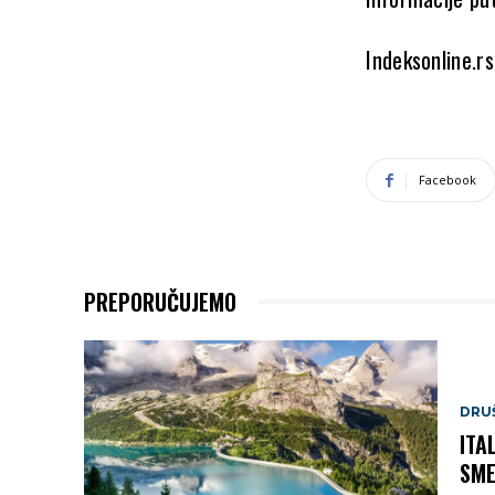
Indeksonline.rs
Facebook
PREPORUČUJEMO
DRU
ITA
SME