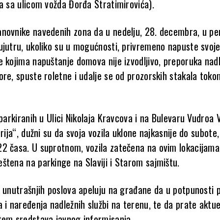
la sa ulicom vožda Đorđa Stratimirovića).
novnike navedenih zona da u nedelju, 28. decembra, u pe
ujutru, ukoliko su u mogućnosti, privremeno napuste svoj
e kojima napuštanje domova nije izvodljivo, preporuka nadl
ore, spuste roletne i udalje se od prozorskih stakala toko
 parkiranih u Ulici Nikolaja Kravcova i na Bulevaru Vudroa V
erija“, dužni su da svoja vozila uklone najkasnije do subote,
2 časa. U suprotnom, vozila zatečena na ovim lokacijama
štena na parkinge na Slaviji i Starom sajmištu.
a unutrašnjih poslova apeluju na građane da u potpunosti 
 i naređenja nadležnih službi na terenu, te da prate aktu
tem sredstava javnog informisanja.