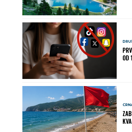
DRU
PRV
OD 
CRN
ZAB
KVA