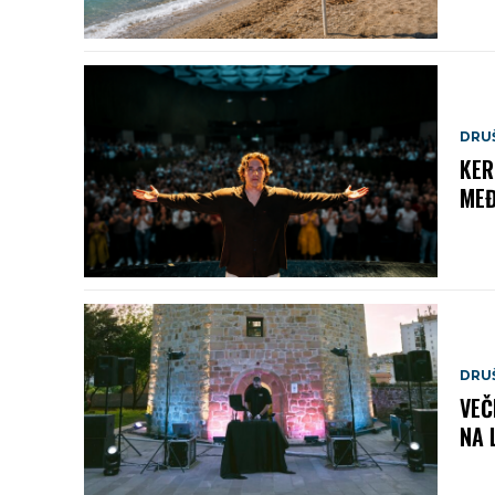
DRU
KER
MEĐ
DRU
VEČ
NA 