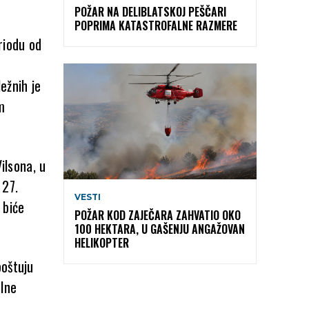
POŽAR NA DELIBLATSKOJ PEŠČARI
POPRIMA KATASTROFALNE RAZMERE
riodu od
e
ežnih je
m
ilsona, u
 27.
VESTI
 biće
POŽAR KOD ZAJEČARA ZAHVATIO OKO
100 HEKTARA, U GAŠENJU ANGAŽOVAN
HELIKOPTER
poštuju
elne