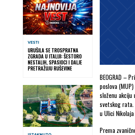
VESTI
URUŠILA SE TROSPRATNA
ZGRADA U ITALIJI: ŠESTORO
NESTALIH, SPASIOCI I DALJE
PRETRAŽUJU RUŠEVINE
BEOGRAD – Prip
poslova (MUP) 
složenu akciju
svetskog rata.
u Ulici Nikolaj
Prema zvanično
ISTAKNUTO