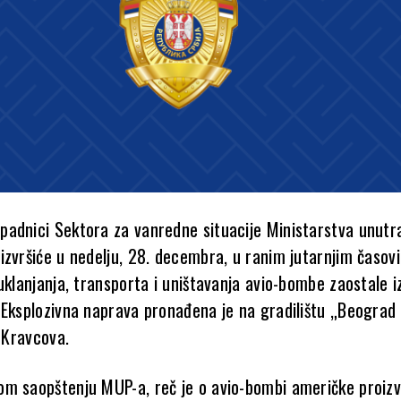
adnici Sektora za vanredne situacije Ministarstva unutra
izvršiće u nedelju, 28. decembra, u ranim jutarnjim časov
 uklanjanja, transporta i uništavanja avio-bombe zaostale 
 Eksplozivna naprava pronađena je na gradilištu „Beograd 
a Kravcova.
m saopštenju MUP-a, reč je o avio-bombi američke proizv