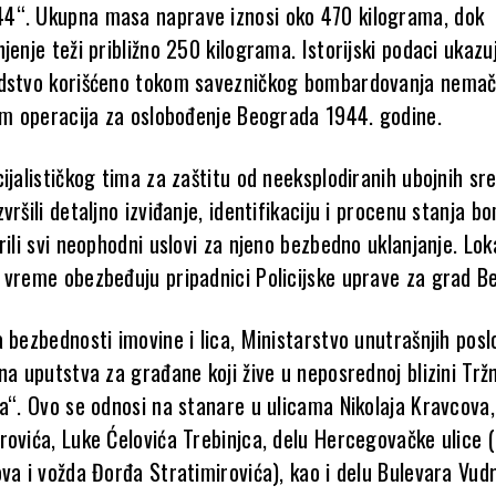
4“. Ukupna masa naprave iznosi oko 470 kilograma, dok
jenje teži približno 250 kilograma. Istorijski podaci ukazu
edstvo korišćeno tokom savezničkog bombardovanja nemač
kom operacija za oslobođenje Beograda 1944. godine.
ijalističkog tima za zaštitu od neeksplodiranih ubojnih sr
vršili detaljno izviđanje, identifikaciju i procenu stanja b
rili svi neophodni uslovi za njeno bezbedno uklanjanje. Lok
 vreme obezbeđuju pripadnici Policijske uprave za grad B
 bezbednosti imovine i lica, Ministarstvo unutrašnjih posl
na uputstva za građane koji žive u neposrednoj blizini Trž
ja“. Ovo se odnosi na stanare u ulicama Nikolaja Kravcova
rovića, Luke Ćelovića Trebinjca, delu Hercegovačke ulice 
ova i vožda Đorđa Stratimirovića), kao i delu Bulevara Vud