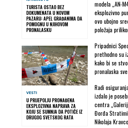
modela „AN-M4
TURISTA OSTAO BEZ
eksplozivno pun
DOKUMENATA U NOVOM
PAZARU: APEL GRAĐANIMA DA
ovo ubojno sr
POMOGNU U NJIHOVOM
položaja prili
PRONALASKU
Pripadnici Spec
prethodno su iz
kako bi se stvo
pronalaska sve
Radi osiguranja
VESTI
izdalo je poseb
U PRIJEPOLJU PRONAĐENA
centra „Galeri
EKSPLOZIVNA NAPRAVA ZA
KOJU SE SUMNJA DA POTIČE IZ
Đorđa Stratimi
DRUGOG SVETSKOG RATA
Nikolaja Kravc