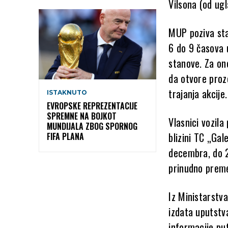
Vilsona (od ug
MUP poziva sta
6 do 9 časova 
stanove. Za on
da otvore proz
trajanja akcije.
ISTAKNUTO
EVROPSKE REPREZENTACIJE
SPREMNE NA BOJKOT
Vlasnici vozila
MUNDIJALA ZBOG SPORNOG
blizini TC „Gal
FIFA PLANA
decembra, do 2
prinudno preme
Iz Ministarstv
izdata uputstva
informacije pu