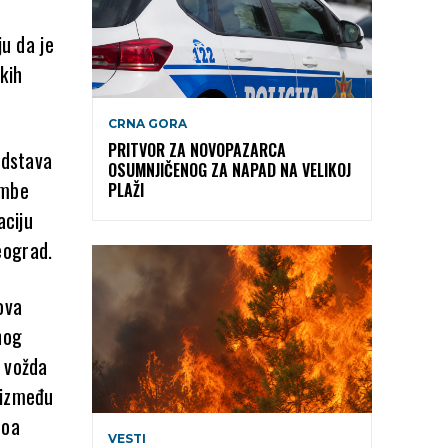
ju da je
kih
CRNA GORA
PRITVOR ZA NOVOPAZARCA
edstava
OSUMNJIČENOG ZA NAPAD NA VELIKOJ
ombe
PLAŽI
aciju
eograd.
ova
nog
, vožda
(između
roa
VESTI