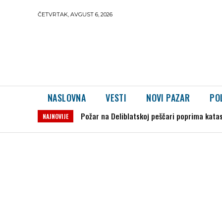
ČETVRTAK, AVGUST 6, 2026
NASLOVNA
VESTI
NOVI PAZAR
PO
Požar na Deliblatskoj peščari poprima kata
NAJNOVIJE