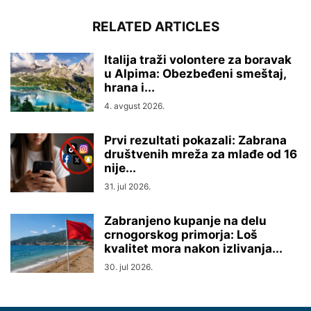
RELATED ARTICLES
Italija traži volontere za boravak
u Alpima: Obezbeđeni smeštaj,
hrana i...
4. avgust 2026.
Prvi rezultati pokazali: Zabrana
društvenih mreža za mlađe od 16
nije...
31. jul 2026.
Zabranjeno kupanje na delu
crnogorskog primorja: Loš
kvalitet mora nakon izlivanja...
30. jul 2026.