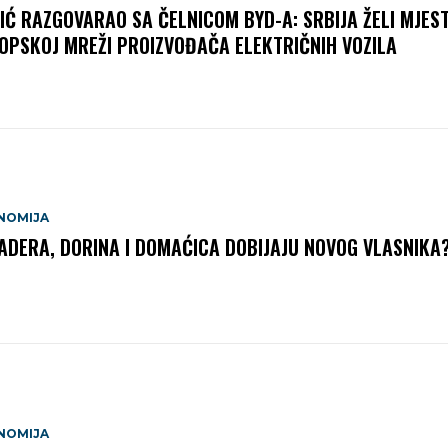
IĆ RAZGOVARAO SA ČELNICOM BYD-A: SRBIJA ŽELI MJES
OPSKOJ MREŽI PROIZVOĐAČA ELEKTRIČNIH VOZILA
NOMIJA
ADERA, DORINA I DOMAĆICA DOBIJAJU NOVOG VLASNIKA
NOMIJA