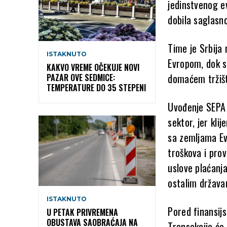
jedinstvenog ev
dobila saglasn
Time je Srbija 
ISTAKNUTO
Evropom, dok s
KAKVO VREME OČEKUJE NOVI
domaćem tržiš
PAZAR OVE SEDMICE:
TEMPERATURE DO 35 STEPENI
Uvođenje SEPA 
sektor, jer kli
sa zemljama E
troškova i pro
uslove plaćanja
ostalim držav
ISTAKNUTO
Pored finansijs
U PETAK PRIVREMENA
OBUSTAVA SAOBRAĆAJA NA
Transakcije će