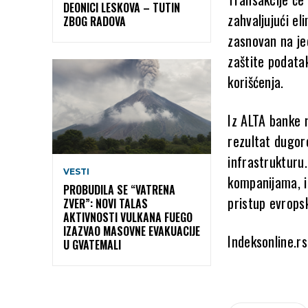
DEONICI LESKOVA – TUTIN
zahvaljujući e
ZBOG RADOVA
zasnovan na je
zaštite podata
korišćenja.
Iz ALTA banke 
rezultat dugor
infrastrukturu.
VESTI
kompanijama, i
PROBUDILA SE “VATRENA
pristup evrops
ZVER”: NOVI TALAS
AKTIVNOSTI VULKANA FUEGO
IZAZVAO MASOVNE EVAKUACIJE
Indeksonline.rs
U GVATEMALI