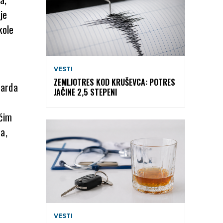
je
kole
VESTI
ZEMLJOTRES KOD KRUŠEVCA: POTRES
darda
JAČINE 2,5 STEPENI
aćim
a,
VESTI