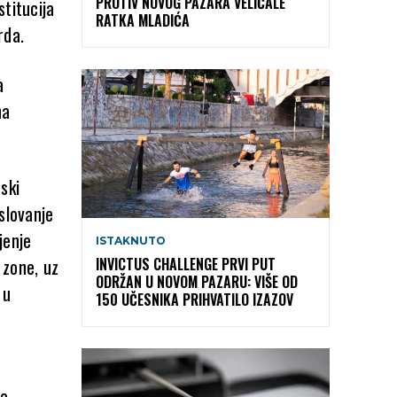
PROTIV NOVOG PAZARA VELIČALE
titucija
RATKA MLADIĆA
rda.
a
na
ski
slovanje
jenje
ISTAKNUTO
 zone, uz
INVICTUS CHALLENGE PRVI PUT
ODRŽAN U NOVOM PAZARU: VIŠE OD
 u
150 UČESNIKA PRIHVATILO IZAZOV
a,