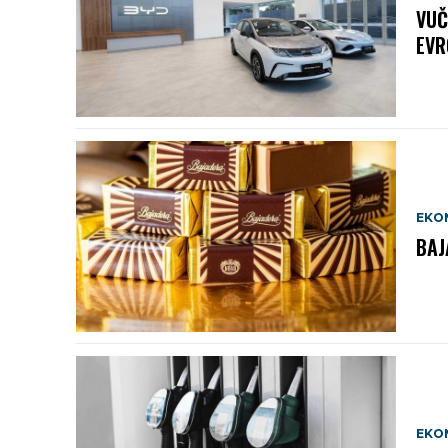
VUČ
EVR
EKO
BAJ
EKO