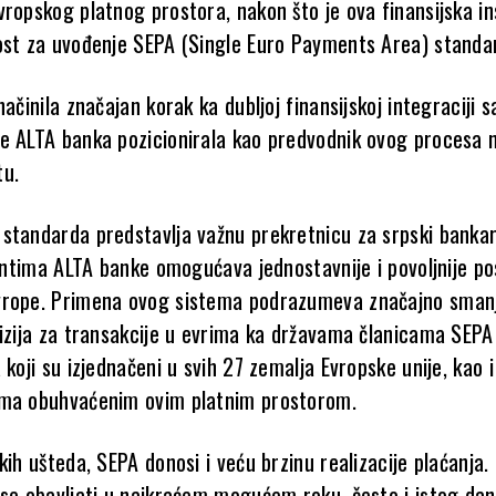
ropskog platnog prostora, nakon što je ova finansijska ins
ost za uvođenje SEPA (Single Euro Payments Area) standa
načinila značajan korak ka dubljoj finansijskoj integraciji s
e ALTA banka pozicionirala kao predvodnik ovog procesa 
tu.
standarda predstavlja važnu prekretnicu za srpski bankar
jentima ALTA banke omogućava jednostavnije i povoljnije po
vrope. Primena ovog sistema podrazumeva značajno sman
vizija za transakcije u evrima ka državama članicama SEPA
 koji su izjednačeni u svih 27 zemalja Evropske unije, kao i
ama obuhvaćenim ovim platnim prostorom.
kih ušteda, SEPA donosi i veću brzinu realizacije plaćanja.
 se obavljati u najkraćem mogućem roku, često i istog dan