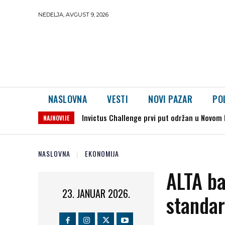
NEDELJA, AVGUST 9, 2026
NASLOVNA
VESTI
NOVI PAZAR
PO
Invictus Challenge prvi put održan u Novom Paz
Zemljotres kod Kruševca: Potres jačine 2,5
NAJNOVIJE
NASLOVNA
EKONOMIJA
ALTA ba
23. JANUAR 2026.
standa