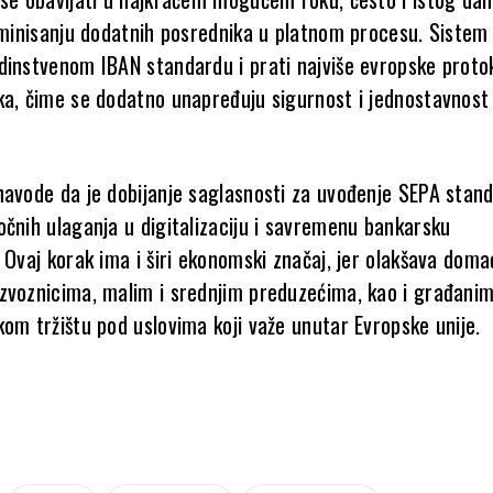
liminisanju dodatnih posrednika u platnom procesu. Sistem 
dinstvenom IBAN standardu i prati najviše evropske proto
ka, čime se dodatno unapređuju sigurnost i jednostavnost
navode da je dobijanje saglasnosti za uvođenje SEPA stan
očnih ulaganja u digitalizaciju i savremenu bankarsku
 Ovaj korak ima i širi ekonomski značaj, jer olakšava dom
zvoznicima, malim i srednjim preduzećima, kao i građanim
kom tržištu pod uslovima koji važe unutar Evropske unije.