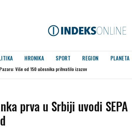
LITIKA
HRONIKA
SPORT
REGION
PLANETA
aru: Više od 150 učesnika prihvatilo izazov
 stepeni
nka prva u Srbiji uvodi SEPA
rd