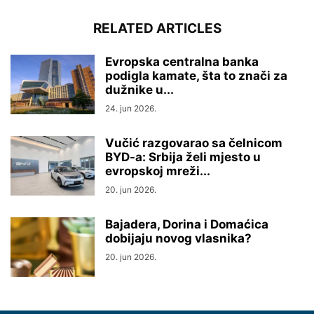
RELATED ARTICLES
Evropska centralna banka
podigla kamate, šta to znači za
dužnike u...
24. jun 2026.
Vučić razgovarao sa čelnicom
BYD-a: Srbija želi mjesto u
evropskoj mreži...
20. jun 2026.
Bajadera, Dorina i Domaćica
dobijaju novog vlasnika?
20. jun 2026.