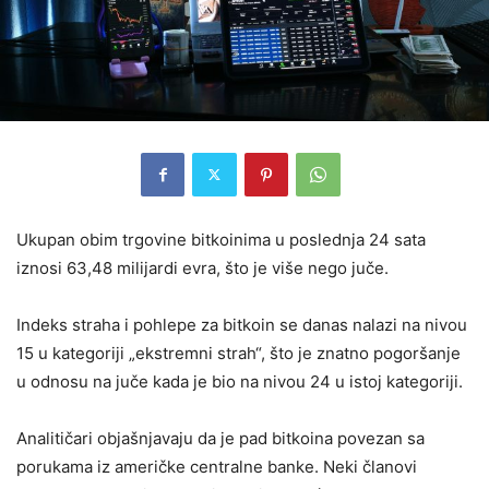
Ukupan obim trgovine bitkoinima u poslednja 24 sata
iznosi 63,48 milijardi evra, što je više nego juče.
Indeks straha i pohlepe za bitkoin se danas nalazi na nivou
15 u kategoriji „ekstremni strah“, što je znatno pogoršanje
u odnosu na juče kada je bio na nivou 24 u istoj kategoriji.
Analitičari objašnjavaju da je pad bitkoina povezan sa
porukama iz američke centralne banke. Neki članovi