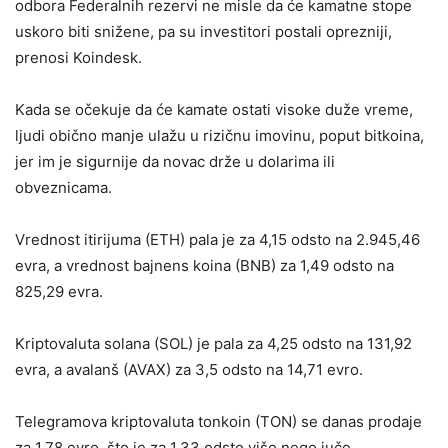
odbora Federalnih rezervi ne misle da će kamatne stope
uskoro biti snižene, pa su investitori postali oprezniji,
prenosi Koindesk.
Kada se očekuje da će kamate ostati visoke duže vreme,
ljudi obično manje ulažu u rizičnu imovinu, poput bitkoina,
jer im je sigurnije da novac drže u dolarima ili
obveznicama.
Vrednost itirijuma (ETH) pala je za 4,15 odsto na 2.945,46
evra, a vrednost bajnens koina (BNB) za 1,49 odsto na
825,29 evra.
Kriptovaluta solana (SOL) je pala za 4,25 odsto na 131,92
evra, a avalanš (AVAX) za 3,5 odsto na 14,71 evro.
Telegramova kriptovaluta tonkoin (TON) se danas prodaje
za 1,78 evro, što je za 1,33 odsto više nego juče.