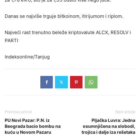
Danas se najviše trguje bitkoinom, itirijumom i riplom.
Najveći rast trenutno beleže kriptovalute ALCX, RESOLV i
PARTI
Indeksonline/Tanjug
Previous article
Next article
PU Novi Pazar: P.N. iz
Pljačka Luvra: Jedna
Beograda bacio bombu na
osumnjičena na slobodi,
kuću u Novom Pazaru
trojica i dalje iza rešetaka