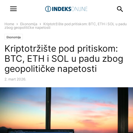
Home
Ekonomija
Kriptotržište pod pritiskom: BTC, ETH i SOL u padu
zbog geopolitičke napetosti
Ekonomija
Kriptotržište pod pritiskom:
BTC, ETH i SOL u padu zbog
geopolitičke napetosti
2. mart 2026.