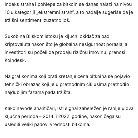
Indeks straha i pohlepe za bitkoin se danas nalazi na nivou
10 u kategoriji „ekstremni strah“, a to nadalje sugeriše da je
tržišni sentiment izuzetno loš.
Sukob na Bliskom istoku je ključni okidač za pad
kriptovaluta nakon što je globalna nesigurnost porasla, a
investitori su počeli da prodaju rizičnu imovinu, prenosi
Koindesk.
Na grafikonima koji prati kretanje cena bitkoina se pojavio
tehnički obrazac koji je u prethodnim ciklusima prethodio
najdubljim fazama pada tržišta.
Kako navode analitičari, isti signal zabeležen je ranije u dva
ključna perioda – 2014. i 2022. godine, nakon čega su
usledili veliki padovi vrednosti bitkoina.