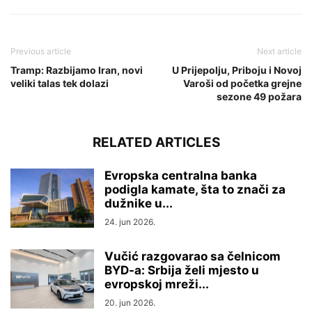
Previous article
Next article
Tramp: Razbijamo Iran, novi
U Prijepolju, Priboju i Novoj
veliki talas tek dolazi
Varoši od početka grejne
sezone 49 požara
RELATED ARTICLES
Evropska centralna banka
podigla kamate, šta to znači za
dužnike u...
24. jun 2026.
Vučić razgovarao sa čelnicom
BYD-a: Srbija želi mjesto u
evropskoj mreži...
20. jun 2026.