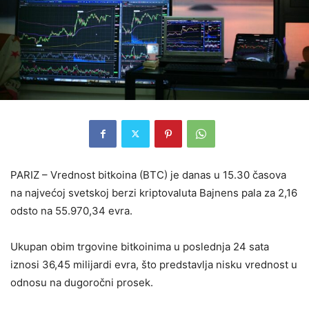
PARIZ – Vrednost bitkoina (BTC) je danas u 15.30 časova
na najvećoj svetskoj berzi kriptovaluta Bajnens pala za 2,16
odsto na 55.970,34 evra.
Ukupan obim trgovine bitkoinima u poslednja 24 sata
iznosi 36,45 milijardi evra, što predstavlja nisku vrednost u
odnosu na dugoročni prosek.