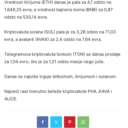
Vrednost itirijuma (ETH) danas je pala za 4,1 odsto na
1.649,25 evra, a vrednost bajnens koina (BNB) za 0,87
odsto na 530,14 evra.
Kriptovaluta solana (SOL) pala je za 3,28 odsto na 71,03
evra, a avalanš (AVAX) za 2,4 odsto na 7,64 evra.
Telegramova kriptovaluta tonkoin (TON) se danas prodaje
za 1,04 evro, što je za 1,21 odsto manje nego juče.
Danas se najviše trguje bitkoinom, itirijumom i solanom.
Najveći rast trenutno beleže kriptovalute PHA ,KAVA i
ALICE.