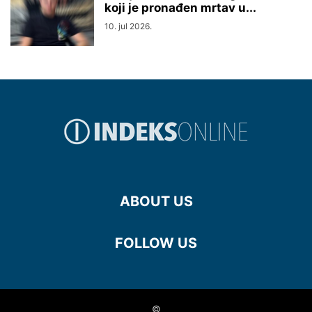
koji je pronađen mrtav u...
10. jul 2026.
ABOUT US
FOLLOW US
©