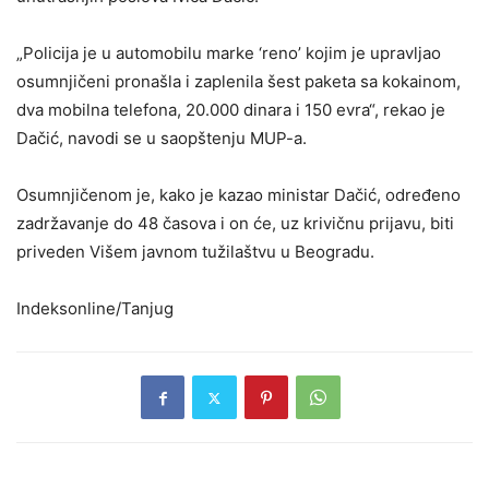
„Policija je u automobilu marke ‘reno’ kojim je upravljao
osumnjičeni pronašla i zaplenila šest paketa sa kokainom,
dva mobilna telefona, 20.000 dinara i 150 evra“, rekao je
Dačić, navodi se u saopštenju MUP-a.
Osumnjičenom je, kako je kazao ministar Dačić, određeno
zadržavanje do 48 časova i on će, uz krivičnu prijavu, biti
priveden Višem javnom tužilaštvu u Beogradu.
Indeksonline/Tanjug