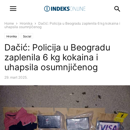
Home
Hronika
Dačić: Policija u Beogradu zaplenila 6 kg kokaina i
uhapsila osumnjičenog
Hronika
Social
Dačić: Policija u Beogradu
zaplenila 6 kg kokaina i
uhapsila osumnjičenog
29. mart 2025.