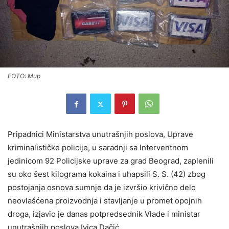
FOTO: Mup
Pripadnici Ministarstva unutrašnjih poslova, Uprave
kriminalističke policije, u saradnji sa Interventnom
jedinicom 92 Policijske uprave za grad Beograd, zaplenili
su oko šest kilograma kokaina i uhapsili S. S. (42) zbog
postojanja osnova sumnje da je izvršio krivično delo
neovlašćena proizvodnja i stavljanje u promet opojnih
droga, izjavio je danas potpredsednik Vlade i ministar
unutrašnjih poslova Ivica Dačić.