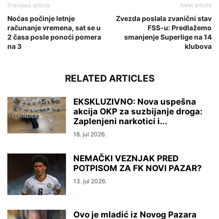
Previous article
Next article
Noćas počinje letnje
Zvezda poslala zvanični stav
računanje vremena, sat se u
FSS-u: Predlažemo
2 časa posle ponoći pomera
smanjenje Superlige na 14
na 3
klubova
RELATED ARTICLES
EKSKLUZIVNO: Nova uspešna
akcija OKP za suzbijanje droga:
Zaplenjeni narkotici i...
18. jul 2026.
NEMAČKI VEZNJAK PRED
POTPISOM ZA FK NOVI PAZAR?
13. jul 2026.
Ovo je mladić iz Novog Pazara