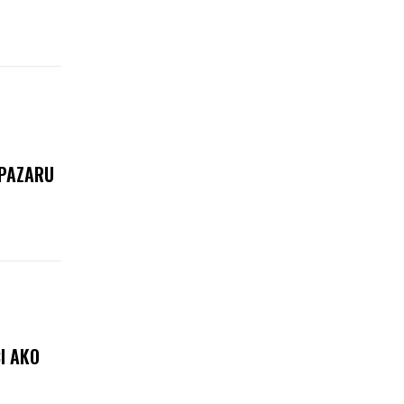
 PAZARU
ĆI AKO