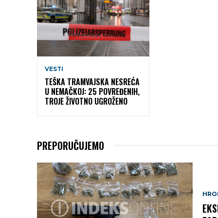
VESTI
TEŠKA TRAMVAJSKA NESREĆA
U NEMAČKOJ: 25 POVREĐENIH,
TROJE ŽIVOTNO UGROŽENO
PREPORUČUJEMO
HRO
EKS