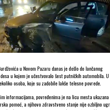
 Burdžovića u Novom Pazaru danas je došlo do lančanog
desa u kojem je učestvovalo šest putničkih automobila. U
koliko osoba, koje su zadobile lakše telesne povrede.
im informacijama, povređenima je na licu mesta ukazana
rska pomoć, a njihovo zdravstveno stanje nije ozbiljno ug