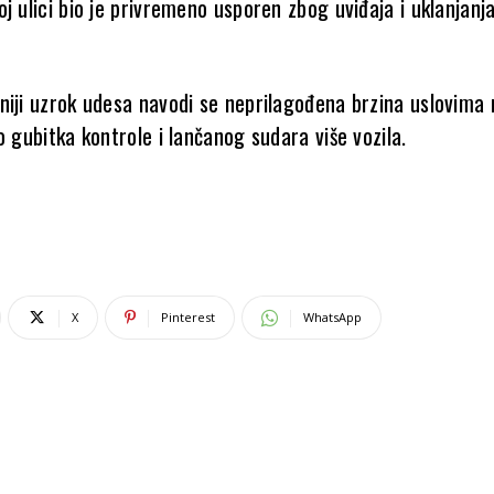
j ulici bio je privremeno usporen zbog uviđaja i uklanjanja
niji uzrok udesa navodi se neprilagođena brzina uslovima 
o gubitka kontrole i lančanog sudara više vozila.
X
Pinterest
WhatsApp