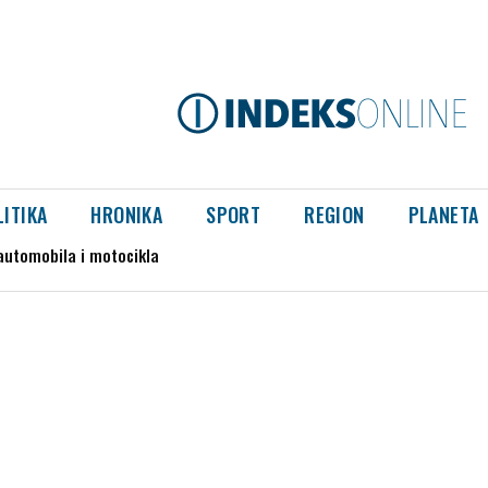
LITIKA
HRONIKA
SPORT
REGION
PLANETA
omobila i motocikla
iše nisu dostupne