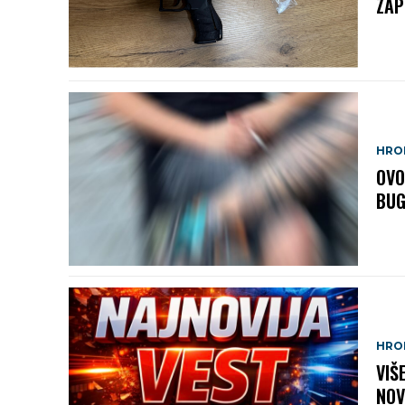
ZAP
HRO
OVO
BUG
HRO
VIŠ
NOV