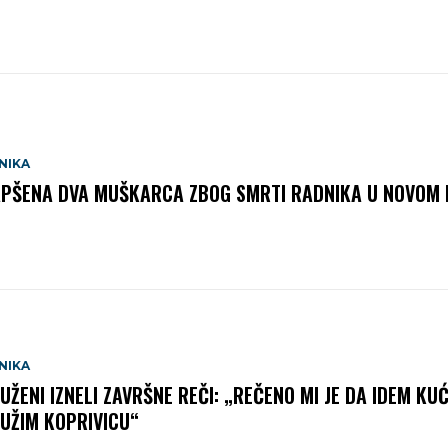
NIKA
PŠENA DVA MUŠKARCA ZBOG SMRTI RADNIKA U NOVOM
NIKA
UŽENI IZNELI ZAVRŠNE REČI: „REČENO MI JE DA IDEM KU
UŽIM KOPRIVICU“