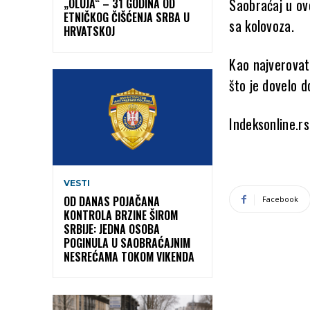
Saobraćaj u ovo
„OLUJA“ – 31 GODINA OD
ETNIČKOG ČIŠĆENJA SRBA U
sa kolovoza.
HRVATSKOJ
Kao najverovat
što je dovelo d
Indeksonline.rs
VESTI
OD DANAS POJAČANA
Facebook
KONTROLA BRZINE ŠIROM
SRBIJE: JEDNA OSOBA
POGINULA U SAOBRAĆAJNIM
NESREĆAMA TOKOM VIKENDA