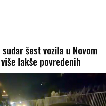
 sudar šest vozila u Novom
 više lakše povređenih