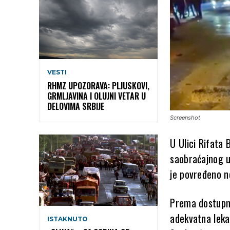
VESTI
RHMZ UPOZORAVA: PLJUSKOVI,
GRMLJAVINA I OLUJNI VETAR U
DELOVIMA SRBIJE
Screenshot
U Ulici Rifata
saobraćajnog u
je povređeno ne
Prema dostupn
adekvatna leka
ISTAKNUTO