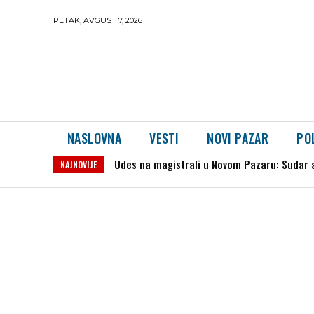
PETAK, AVGUST 7, 2026
NASLOVNA
VESTI
NOVI PAZAR
PO
Udes na magistrali u Novom Pazaru: Sudar aut
Ryanair povukao sve letove iz Niša: Karte v
NAJNOVIJE