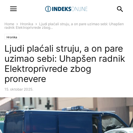
Home
Hronika
Ljudi plaćali struju, a on pare uzimao sebi: Uhapšen
radnik Elektroprivrede zbog...
Hronika
Ljudi plaćali struju, a on pare
uzimao sebi: Uhapšen radnik
Elektroprivrede zbog
pronevere
15. oktobar 2025.