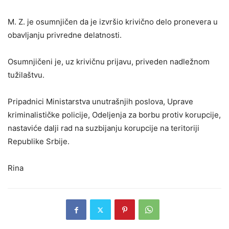
M. Z. je osumnjičen da je izvršio krivično delo pronevera u
obavljanju privredne delatnosti.
Osumnjičeni je, uz krivičnu prijavu, priveden nadležnom
tužilaštvu.
Pripadnici Ministarstva unutrašnjih poslova, Uprave
kriminalističke policije, Odeljenja za borbu protiv korupcije,
nastaviće dalji rad na suzbijanju korupcije na teritoriji
Republike Srbije.
Rina