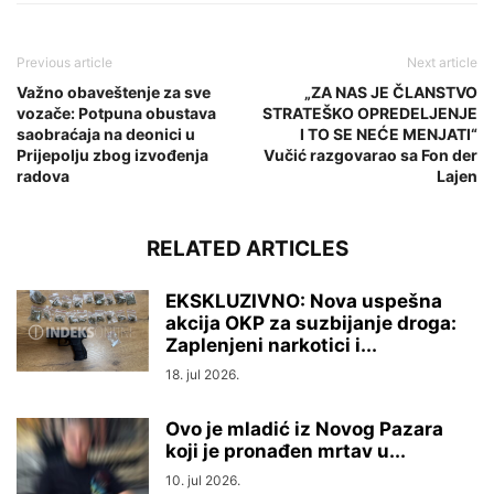
Previous article
Next article
Važno obaveštenje za sve
„ZA NAS JE ČLANSTVO
vozače: Potpuna obustava
STRATEŠKO OPREDELJENJE
saobraćaja na deonici u
I TO SE NEĆE MENJATI“
Prijepolju zbog izvođenja
Vučić razgovarao sa Fon der
radova
Lajen
RELATED ARTICLES
EKSKLUZIVNO: Nova uspešna
akcija OKP za suzbijanje droga:
Zaplenjeni narkotici i...
18. jul 2026.
Ovo je mladić iz Novog Pazara
koji je pronađen mrtav u...
10. jul 2026.