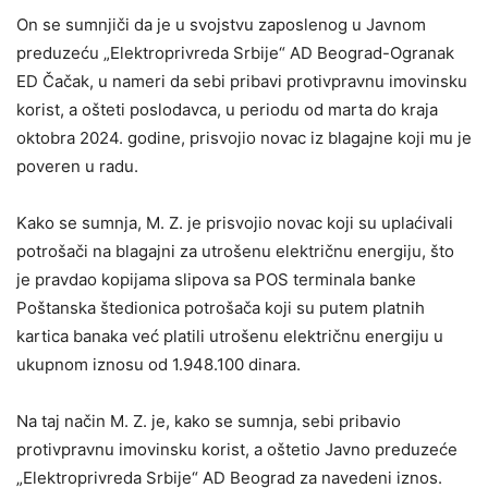
On se sumnjiči da je u svojstvu zaposlenog u Javnom
preduzeću „Elektroprivreda Srbije“ AD Beograd-Ogranak
ED Čačak, u nameri da sebi pribavi protivpravnu imovinsku
korist, a ošteti poslodavca, u periodu od marta do kraja
oktobra 2024. godine, prisvojio novac iz blagajne koji mu je
poveren u radu.
Kako se sumnja, M. Z. je prisvojio novac koji su uplaćivali
potrošači na blagajni za utrošenu električnu energiju, što
je pravdao kopijama slipova sa POS terminala banke
Poštanska štedionica potrošača koji su putem platnih
kartica banaka već platili utrošenu električnu energiju u
ukupnom iznosu od 1.948.100 dinara.
Na taj način M. Z. je, kako se sumnja, sebi pribavio
protivpravnu imovinsku korist, a oštetio Javno preduzeće
„Elektroprivreda Srbije“ AD Beograd za navedeni iznos.