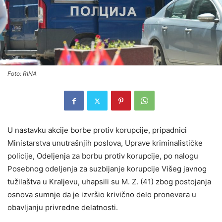
Foto: RINA
U nastavku akcije borbe protiv korupcije, pripadnici
Ministarstva unutrašnjih poslova, Uprave kriminalističke
policije, Odeljenja za borbu protiv korupcije, po nalogu
Posebnog odeljenja za suzbijanje korupcije Višeg javnog
tužilaštva u Kraljevu, uhapsili su M. Z. (41) zbog postojanja
osnova sumnje da je izvršio krivično delo pronevera u
obavljanju privredne delatnosti.