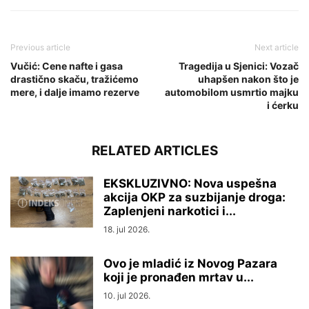
Previous article
Next article
Vučić: Cene nafte i gasa
Tragedija u Sjenici: Vozač
drastično skaču, tražićemo
uhapšen nakon što je
mere, i dalje imamo rezerve
automobilom usmrtio majku
i ćerku
RELATED ARTICLES
EKSKLUZIVNO: Nova uspešna
akcija OKP za suzbijanje droga:
Zaplenjeni narkotici i...
18. jul 2026.
Ovo je mladić iz Novog Pazara
koji je pronađen mrtav u...
10. jul 2026.