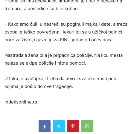
Prema rečima očevidaca, automobil je udario pešake na
trotoaru, a posledice su bile kobne.
– Kako smo čuli, u nesreći su poginuli majka i dete, a treća
osoba je teško povređena i lekari joj se u užičkoj bolnici
bore za život, izjavio je za RINU jedan od očevidaca.
Nastradala žena bila je pripadnica policije. Na licu mesta
nalaze se ekipe policije i hitne pomoći.
U toku je uviđaj koji treba da utvrdi sve okolnosti pod
kojima je došlo do ove tragedije.
Indeksonline.rs