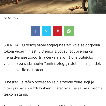
FOTO: Rina
SJENICA – U teškoj saobraćajnoj nesreći koja se dogodila
tokom večernjih sati u Sjenici, život su izgubile majka i
njena dvanaestogodišnja ćerka, nakon što je putničko
vozilo, iz za sada neutvrđenih razloga, naletelo na njih dok
su se nalazile na trotoaru.
U nesreći je teško povređen i sin stradale žene, koji je
hitno prebačen u zdravstvenu ustanovu i nalazi se u veoma
teškom stanju.