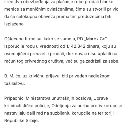
sredstvo obezbeđenja za plaćanje robe predali blanko
menice sa meničnim ovlašćenjima, čime su stvorili privid
da će celokupna obaveza prema tim preduzećima biti
isplaćena.
Oštećene firme su, kako se sumnja, PD „Marex Co“
isporučile robu u vrednosti od 1.142.842 dinara, koju su
osumnjičeni preuzeli i prodali, dok novac nisu uplatili na
račun tog privrednog društva, već su ga zadržali za sebe.
B. M. će, uz krivičnu prijavu, biti priveden nadležnom
tužilaštvu.
Pripadnici Ministarstva unutrašnjih poslova, Uprave
kriminalističke policije, Odeljenja za borbu protiv korupcije
nastavljaju dalji rad na suzbijanju korupcije na teritoriji
Republike Srbije.