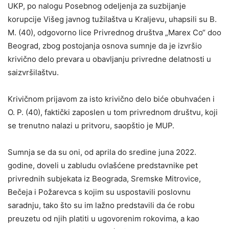
UKP, po nalogu Posebnog odeljenja za suzbijanje
korupcije Višeg javnog tužilaštva u Kraljevu, uhapsili su B.
M. (40), odgovorno lice Privrednog društva „Marex Co“ doo
Beograd, zbog postojanja osnova sumnje da je izvršio
krivično delo prevara u obavljanju privredne delatnosti u
saizvršilaštvu.
Krivičnom prijavom za isto krivično delo biće obuhvaćen i
O. P. (40), faktički zaposlen u tom privrednom društvu, koji
se trenutno nalazi u pritvoru, saopštio je MUP.
Sumnja se da su oni, od aprila do sredine juna 2022.
godine, doveli u zabludu ovlašćene predstavnike pet
privrednih subjekata iz Beograda, Sremske Mitrovice,
Bečeja i Požarevca s kojim su uspostavili poslovnu
saradnju, tako što su im lažno predstavili da će robu
preuzetu od njih platiti u ugovorenim rokovima, a kao