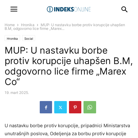
Home
Hronika
MUP: U nastavku borbe protiv korupcije uhapšen
B.M, odgovorno lice firme „Marex...
Hronika
Social
MUP: U nastavku borbe
protiv korupcije uhapšen B.M,
odgovorno lice firme „Marex
Co“
19. mart 2025.
U nastavku borbe protiv korupcije, pripadnici Ministarstva
unutrašnjih poslova, Odeljenja za borbu protiv korupcije