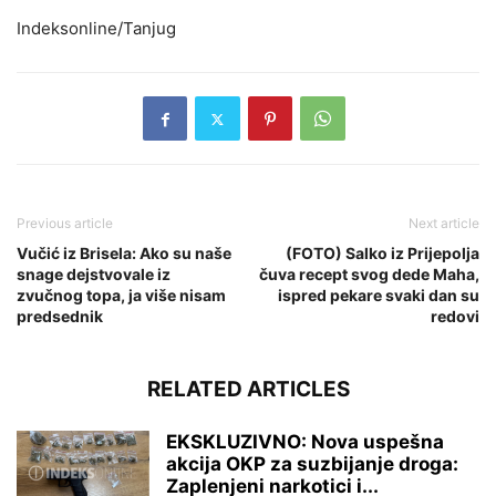
Indeksonline/Tanjug
Previous article
Next article
Vučić iz Brisela: Ako su naše
(FOTO) Salko iz Prijepolja
snage dejstvovale iz
čuva recept svog dede Maha,
zvučnog topa, ja više nisam
ispred pekare svaki dan su
predsednik
redovi
RELATED ARTICLES
EKSKLUZIVNO: Nova uspešna
akcija OKP za suzbijanje droga:
Zaplenjeni narkotici i...