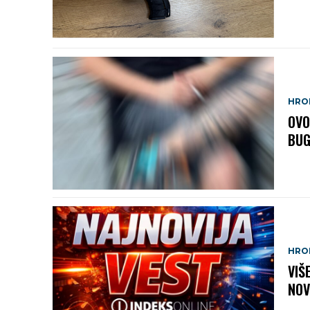
HRO
OVO
BUG
HRO
VIŠ
NOV