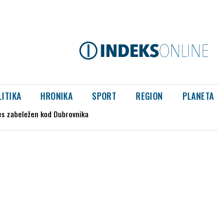
LITIKA
HRONIKA
SPORT
REGION
PLANETA
zabeležen kod Dubrovnika
program za avgust