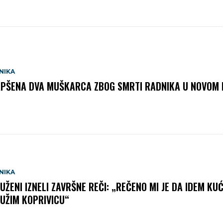
NIKA
PŠENA DVA MUŠKARCA ZBOG SMRTI RADNIKA U NOVOM
NIKA
UŽENI IZNELI ZAVRŠNE REČI: „REČENO MI JE DA IDEM KU
UŽIM KOPRIVICU“