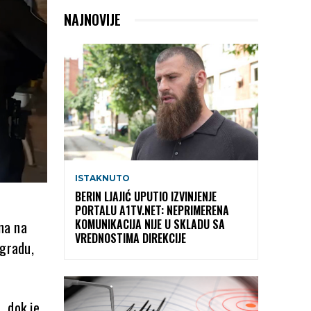
NAJNOVIJE
ISTAKNUTO
BERIN LJAJIĆ UPUTIO IZVINJENJE
PORTALU A1TV.NET: NEPRIMERENA
KOMUNIKACIJA NIJE U SKLADU SA
ena na
VREDNOSTIMA DIREKCIJE
ogradu,
, dok je