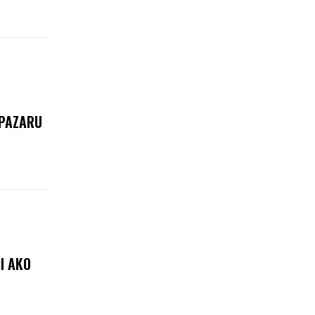
 PAZARU
ĆI AKO