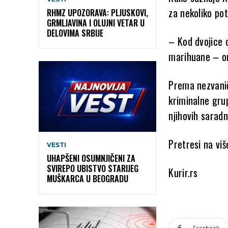
za nekoliko po
RHMZ UPOZORAVA: PLJUSKOVI,
GRMLJAVINA I OLUJNI VETAR U
DELOVIMA SRBIJE
– Kod dvojice 
marihuane – or
Prema nezvaničn
kriminalne grup
njihovih saradn
Pretresi na viš
VESTI
UHAPŠENI OSUMNJIČENI ZA
SVIREPO UBISTVO STARIJEG
Kurir.rs
MUŠKARCA U BEOGRADU
Facebook