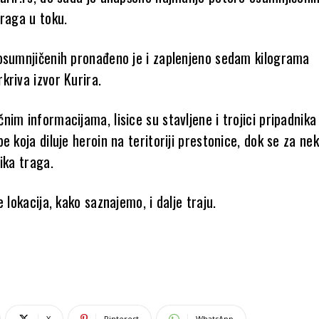
traga u toku.
osumnjičenih pronađeno je i zaplenjeno sedam kilograma
kriva izvor Kurira.
im informacijama, lisice su stavljene i trojici pripadnika
e koja diluje heroin na teritoriji prestonice, dok se za nek
ika traga.
e lokacija, kako saznajemo, i dalje traju.
X
Pinterest
WhatsApp