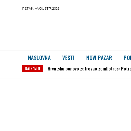
PETAK, AVGUST 7, 2026
NASLOVNA
VESTI
NOVI PAZAR
PO
Hrvatsku ponovo zatresao zemljotres: Potres 
Kulturni centar Novi Pazar objavio filmski 
NAJNOVIJE