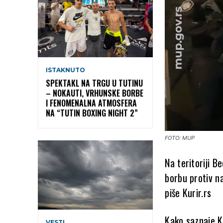
ISTAKNUTO
SPEKTAKL NA TRGU U TUTINU
– NOKAUTI, VRHUNSKE BORBE
I FENOMENALNA ATMOSFERA
NA “TUTIN BOXING NIGHT 2”
FOTO: MUP
Na teritoriji B
borbu protiv na
piše Kurir.rs
Kako saznaje K
VESTI