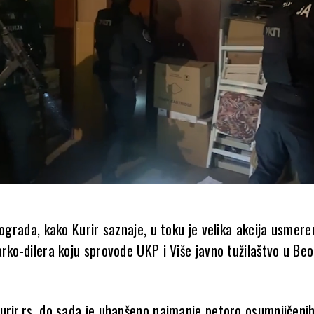
eograda, kako Kurir saznaje, u toku je velika akcija usmer
rko-dilera koju sprovode UKP i Više javno tužilaštvo u Be
urir.rs, do sada je uhapšeno najmanje petoro osumnjičenih