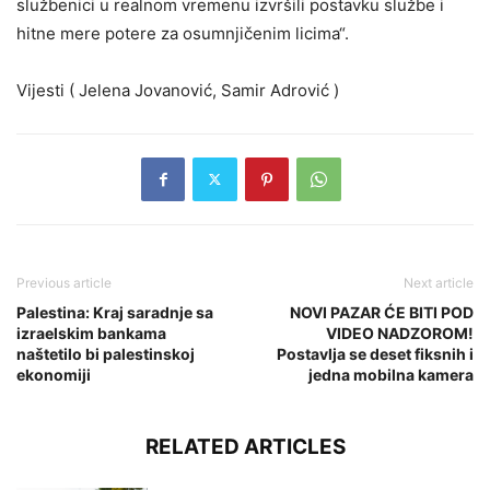
službenici u realnom vremenu izvršili postavku službe i
hitne mere potere za osumnjičenim licima“.
Vijesti ( Jelena Jovanović, Samir Adrović )
Previous article
Next article
Palestina: Kraj saradnje sa
NOVI PAZAR ĆE BITI POD
izraelskim bankama
VIDEO NADZOROM!
naštetilo bi palestinskoj
Postavlja se deset fiksnih i
ekonomiji
jedna mobilna kamera
RELATED ARTICLES