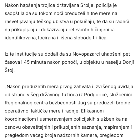
Nakon hapšenja trojice državljana Srbije, policija je
saopštila da su tokom noći preduzeli hitne mere na
rasvetljavanju teškog ubistva u pokušaju, te da su radeći
na prikupljanju i dokazivanju relevantnih činjenica
identifikovana, locirana i lišena slobode tri lica.
Iz te institucije su dodali da su Novopazarci uhapšeni pet
časova i 45 minuta nakon ponoći, u objektu u naselju Donji
Štoj.
„Nakon preduzetih mera prvog zahvata i izvršenog uviđaja
od strane višeg državnog tužioca iz Podgorice, službenici
Regionalnog centra bezbednosti Jug su preduzeli brojne
operativno-taktičke mere i radnje. Efikasnom
koordinacijom i usmeravanjem policijskih službenika na
osnovu obaveštajnih i prikupljenih saznanja, mapiranjem i
pregledom većeg broja nadzornih kamera, pregledom