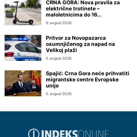
CRNA GORA: Nova pravila za
električne trotinete –
maloletnicima do 16...
6. avgust 2026.
Pritvor za Novopazarca
osumnjičenog za napad na
Velikoj plaži
5. avgust 2026.
Spajić: Crna Gora neće prihvatiti
migrantske centre Evropske
unije
5. avgust 2026.