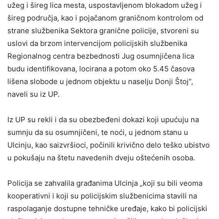
užeg i šireg lica mesta, uspostavljenom blokadom užeg i
šireg područja, kao i pojačanom graničnom kontrolom od
strane službenika Sektora granične policije, stvoreni su
uslovi da brzom intervencijom policijskih službenika
Regionalnog centra bezbednosti Jug osumnjičena lica
budu identifikovana, locirana a potom oko 5.45 časova
lišena slobode u jednom objektu u naselju Donji Štoj“,
naveli su iz UP.
Iz UP su rekli i da su obezbeđeni dokazi koji upućuju na
sumnju da su osumnjičeni, te noći, u jednom stanu u
Ulcinju, kao saizvršioci, počinili krivično delo teško ubistvo
u pokušaju na štetu navedenih dveju oštećenih osoba.
Policija se zahvalila građanima Ulcinja „koji su bili veoma
kooperativni i koji su policijskim službenicima stavili na
raspolaganje dostupne tehničke uređaje, kako bi policijski