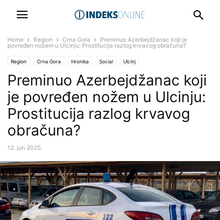
Home
Region
Crna Gora
Preminuo Azerbejdžanac koji je
povređen nožem u Ulcinju: Prostitucija razlog krvavog obračuna?
Region
Crna Gora
Hronika
Social
Ulcinj
Preminuo Azerbejdžanac koji
je povređen nožem u Ulcinju:
Prostitucija razlog krvavog
obračuna?
12. jun 2025.