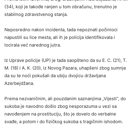
(34), koji je takođe ranjen u tom obračunu, trenutno je
stabilnog zdravstvenog stanja.
Neposredno nakon incidenta, tada nepoznati počinioci
napustili su lice mesta, ali ih je policija identifikovala i
locirala već narednog jutra.
Iz Uprave policije (UP) je tada saopšteno da su E. C. (21), T.
M. (18) i A. K. (20), iz Novog Pazara, uhapšeni zbog sumnje
da su te noći pokušali da ubiju dvojicu državljana
Azerbejdžana.
Prema nezvaničnim, ali pouzdanim saznanjima „Vijesti“, do
sukoba je navodno došlo zbog nesporazuma u vezi sa
navođenjem na prostituciju, što je dovelo do verbalne
svađe, a potom i do fizičkog sukoba s tragičnim ishodom.