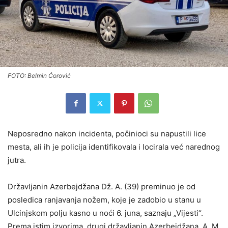
FOTO: Belmin Ćorović
Neposredno nakon incidenta, počinioci su napustili lice
mesta, ali ih je policija identifikovala i locirala već narednog
jutra.
Državljanin Azerbejdžana Dž. A. (39) preminuo je od
posledica ranjavanja nožem, koje je zadobio u stanu u
Ulcinjskom polju kasno u noći 6. juna, saznaju „Vijesti“.
Prema istim izvorima, drugi državljanin Azerbejdžana, A. M.