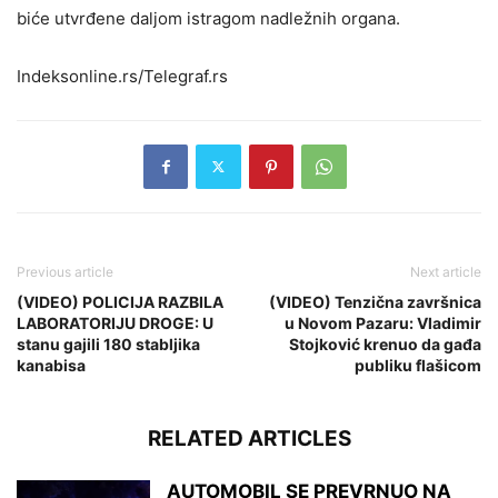
biće utvrđene daljom istragom nadležnih organa.
Indeksonline.rs/Telegraf.rs
Previous article
Next article
(VIDEO) POLICIJA RAZBILA
(VIDEO) Tenzična završnica
LABORATORIJU DROGE: U
u Novom Pazaru: Vladimir
stanu gajili 180 stabljika
Stojković krenuo da gađa
kanabisa
publiku flašicom
RELATED ARTICLES
AUTOMOBIL SE PREVRNUO NA