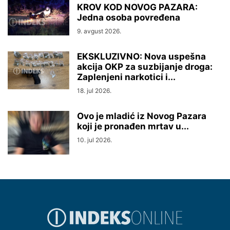
KROV KOD NOVOG PAZARA:
Jedna osoba povređena
9. avgust 2026.
EKSKLUZIVNO: Nova uspešna
akcija OKP za suzbijanje droga:
Zaplenjeni narkotici i...
18. jul 2026.
Ovo je mladić iz Novog Pazara
koji je pronađen mrtav u...
10. jul 2026.