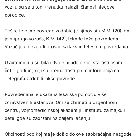
vozilu su se u tom trenutku nalazili članovi njegove
porodice.
Teške telesne povrede zadobio je njihov sin M.M. (20), dok
je supruga vozača, K.M. (42), takođe teže povređena.
Vozač je u nezgodi prošao sa lakšim telesnim povredama.
U automobilu su bila i dvoje mlađe dece, starosti osam i
četiri godine, koji su prema dostupnim informacijama
Telegrafa zadobili lakše povrede.
Povređenima je ukazana lekarska pomoć u više
zdravstvenih ustanova. Oni su zbrinuti u Urgentnom
centru, Vojnomedicinskoj akademiji i Institutu za majku i
dete, gde su zadržani na daljem lečenju.
Okolnosti pod kojima je došlo do ove saobraćajne nezgode