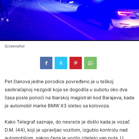
Screenshot
Pet članova jedne porodice povređeno je u teškoj
saobraćajnoj nezgodi koja se dogodila u subotu oko dva
časa posle ponoći na Ibarskoj magistrali kod Barajeva, kada
je automobil marke BMW X3 sleteo sa kolovoza.
Kako Telegraf saznaje, do nesreće je došlo kada je vozač
D.M. (44), koji je upravljao vozilom, izgubio kontrolu nad
automobilom, nakon čega je vozilo izletelo van puta. U