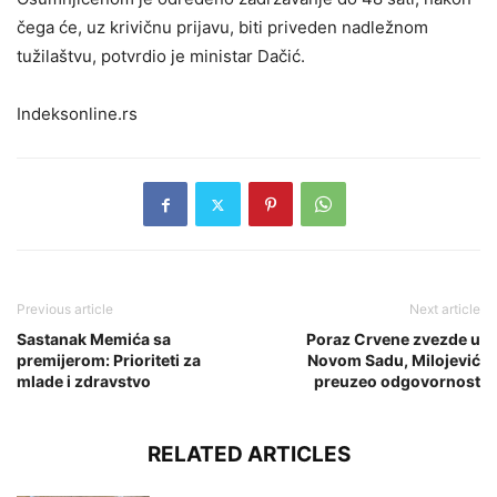
čega će, uz krivičnu prijavu, biti priveden nadležnom
tužilaštvu, potvrdio je ministar Dačić.
Indeksonline.rs
Previous article
Next article
Sastanak Memića sa
Poraz Crvene zvezde u
premijerom: Prioriteti za
Novom Sadu, Milojević
mlade i zdravstvo
preuzeo odgovornost
RELATED ARTICLES