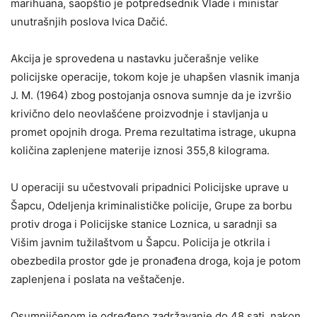
marihuana, saopštio je potpredsednik Vlade i ministar
unutrašnjih poslova Ivica Dačić.
Akcija je sprovedena u nastavku jučerašnje velike
policijske operacije, tokom koje je uhapšen vlasnik imanja
J. M. (1964) zbog postojanja osnova sumnje da je izvršio
krivično delo neovlašćene proizvodnje i stavljanja u
promet opojnih droga. Prema rezultatima istrage, ukupna
količina zaplenjene materije iznosi 355,8 kilograma.
U operaciji su učestvovali pripadnici Policijske uprave u
Šapcu, Odeljenja kriminalističke policije, Grupe za borbu
protiv droga i Policijske stanice Loznica, u saradnji sa
Višim javnim tužilaštvom u Šapcu. Policija je otkrila i
obezbedila prostor gde je pronađena droga, koja je potom
zaplenjena i poslata na veštačenje.
Osumnjičenom je određeno zadržavanje do 48 sati, nakon