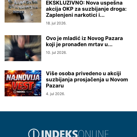
EKSKLUZIVNO: Nova uspešna
akcija OKP za suzbijanje droga:
Zaplenjeni narkotici i...
18. jul 2026.
Ovo je mladić iz Novog Pazara
koji je pronađen mrtav u...
10. jul 2026.
Više osoba privedeno u akciji
suzbijanja prosjačenja u Novom
Pazaru
4. jul 2026.