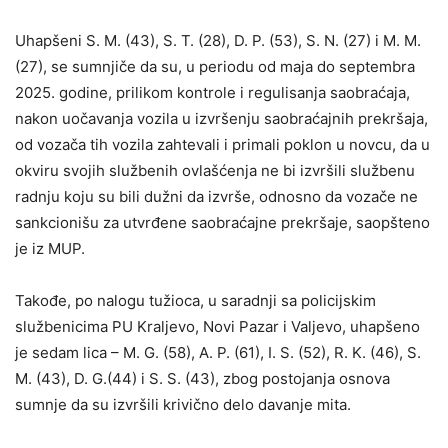
Uhapšeni S. M. (43), S. T. (28), D. P. (53), S. N. (27) i M. M.
(27), se sumnjiče da su, u periodu od maja do septembra
2025. godine, prilikom kontrole i regulisanja saobraćaja,
nakon uočavanja vozila u izvršenju saobraćajnih prekršaja,
od vozača tih vozila zahtevali i primali poklon u novcu, da u
okviru svojih službenih ovlašćenja ne bi izvršili službenu
radnju koju su bili dužni da izvrše, odnosno da vozače ne
sankcionišu za utvrđene saobraćajne prekršaje, saopšteno
je iz MUP.
Takođe, po nalogu tužioca, u saradnji sa policijskim
službenicima PU Kraljevo, Novi Pazar i Valjevo, uhapšeno
je sedam lica – M. G. (58), A. P. (61), I. S. (52), R. K. (46), S.
M. (43), D. G.(44) i S. S. (43), zbog postojanja osnova
sumnje da su izvršili krivično delo davanje mita.