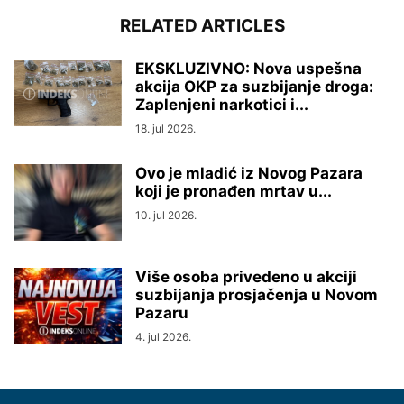
RELATED ARTICLES
EKSKLUZIVNO: Nova uspešna
akcija OKP za suzbijanje droga:
Zaplenjeni narkotici i...
18. jul 2026.
Ovo je mladić iz Novog Pazara
koji je pronađen mrtav u...
10. jul 2026.
Više osoba privedeno u akciji
suzbijanja prosjačenja u Novom
Pazaru
4. jul 2026.