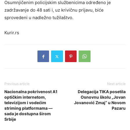
Osumnjičenim policijskim službenicima određeno je
zadržavanje do 48 sati i, uz krivičnu prijavu, biće
sprovedeni u nadležno tužilaštvo.
Kurir.rs
Previous article
Next article
Nacionalna pokrivenost A1
Delegacija TIKA posetila
optičkim internetom,
Osnovnu školu „Jovan
televizijom i vodećim
Jovanović Zmaj“ u Novom
striming platformama —
Pazaru
sada je dostupna širom
Srbije