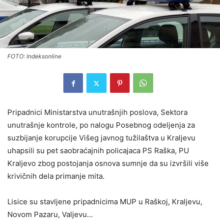
FOTO: Indeksonline
Pripadnici Ministarstva unutrašnjih poslova, Sektora
unutrašnje kontrole, po nalogu Posebnog odeljenja za
suzbijanje korupcije Višeg javnog tužilaštva u Kraljevu
uhapsili su pet saobraćajnih policajaca PS Raška, PU
Kraljevo zbog postojanja osnova sumnje da su izvršili više
krivičnih dela primanje mita.
Lisice su stavljene pripadnicima MUP u Raškoj, Kraljevu,
Novom Pazaru, Valjevu…