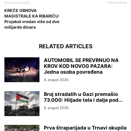
Previous article
Next article
KREĆE OBNOVA
MAGISTRALE KA RIBARIĆU:
Projekat vredan više od dve
milijarde dinara
RELATED ARTICLES
AUTOMOBIL SE PREVRNUO NA
KROV KOD NOVOG PAZARA:
Jedna osoba povređena
9. avgust 2026.
Broj stradalih u Gazi premašio
73.000: Hiljade tela i dalje pod...
9. avgust 2026.
Prva štraparijada u Trnavi okupila