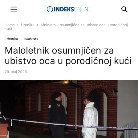
Home
Hronika
Maloletnik osumnjičen za ubistvo oca u porodičnoj
kući
Hronika
Istaknuto
Maloletnik osumnjičen za
ubistvo oca u porodičnoj kući
29. maj 2026.