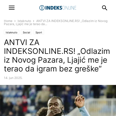
Home
Istaknuto
ANTVI ZA INDEKSONLINE.RS! „Odlazim iz Novog
Pazara, Ljajić me je terao da...
Istaknuto
Social
Sport
ANTVI ZA
INDEKSONLINE.RS! „Odlazim
iz Novog Pazara, Ljajić me je
terao da igram bez greške“
14. jun 2025.