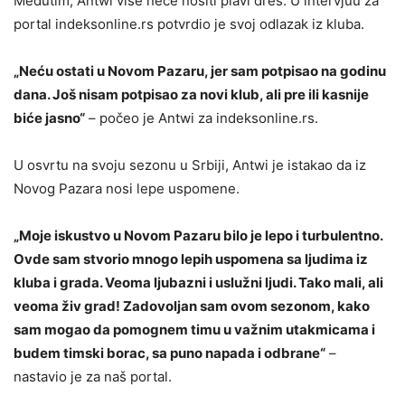
Međutim, Antwi više neće nositi plavi dres. U intervjuu za
portal indeksonline.rs potvrdio je svoj odlazak iz kluba.
„Neću ostati u Novom Pazaru, jer sam potpisao na godinu
dana. Još nisam potpisao za novi klub, ali pre ili kasnije
biće jasno“
– počeo je Antwi za indeksonline.rs.
U osvrtu na svoju sezonu u Srbiji, Antwi je istakao da iz
Novog Pazara nosi lepe uspomene.
„Moje iskustvo u Novom Pazaru bilo je lepo i turbulentno.
Ovde sam stvorio mnogo lepih uspomena sa ljudima iz
kluba i grada. Veoma ljubazni i uslužni ljudi. Tako mali, ali
veoma živ grad! Zadovoljan sam ovom sezonom, kako
sam mogao da pomognem timu u važnim utakmicama i
budem timski borac, sa puno napada i odbrane“
–
nastavio je za naš portal.