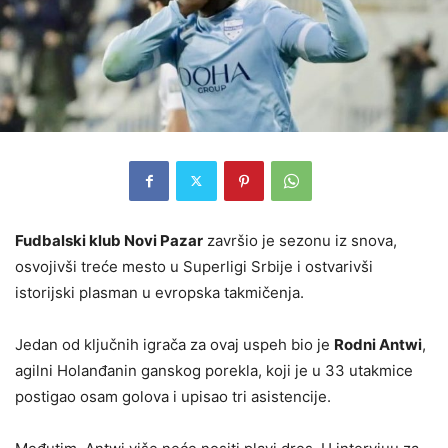
Fudbalski klub Novi Pazar
završio je sezonu iz snova,
osvojivši treće mesto u Superligi Srbije i ostvarivši
istorijski plasman u evropska takmičenja.
Jedan od ključnih igrača za ovaj uspeh bio je
Rodni Antwi
,
agilni Holanđanin ganskog porekla, koji je u 33 utakmice
postigao osam golova i upisao tri asistencije.