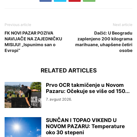
Previous article
Next article
FK NOVI PAZAR POZIVA
Dačić: U Beogradu
NAVIJAČE NA ZAJEDNIČKU
zaplenjeno 200 kilograma
MISIJU! „Ispunimo san o
marihuane, uhapšene četiri
Evropi“
osobe
RELATED ARTICLES
Prvo OCR takmičenje u Novom
Pazaru: Očekuje se više od 150...
7. avgust 2026.
SUNČAN I TOPAO VIKEND U
NOVOM PAZARU: Temperature
oko 30 stepeni