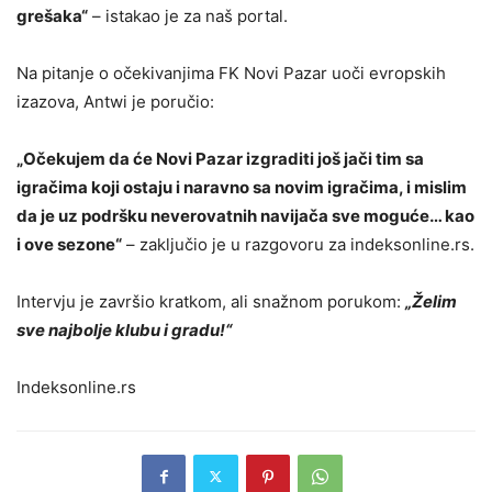
grešaka“
– istakao je za naš portal.
Na pitanje o očekivanjima FK Novi Pazar uoči evropskih
izazova, Antwi je poručio:
„Očekujem da će Novi Pazar izgraditi još jači tim sa
igračima koji ostaju i naravno sa novim igračima, i mislim
da je uz podršku neverovatnih navijača sve moguće… kao
i ove sezone“
– zaključio je u razgovoru za indeksonline.rs.
Intervju je završio kratkom, ali snažnom porukom:
„Želim
sve najbolje klubu i gradu!“
Indeksonline.rs