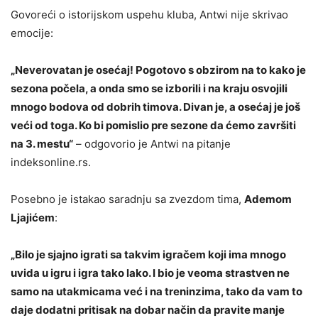
Govoreći o istorijskom uspehu kluba, Antwi nije skrivao
emocije:
„Neverovatan je osećaj! Pogotovo s obzirom na to kako je
sezona počela, a onda smo se izborili i na kraju osvojili
mnogo bodova od dobrih timova. Divan je, a osećaj je još
veći od toga. Ko bi pomislio pre sezone da ćemo završiti
na 3. mestu“
– odgovorio je Antwi na pitanje
indeksonline.rs.
Posebno je istakao saradnju sa zvezdom tima,
Ademom
Ljajićem
:
„Bilo je sjajno igrati sa takvim igračem koji ima mnogo
uvida u igru i igra tako lako. I bio je veoma strastven ne
samo na utakmicama već i na treninzima, tako da vam to
daje dodatni pritisak na dobar način da pravite manje