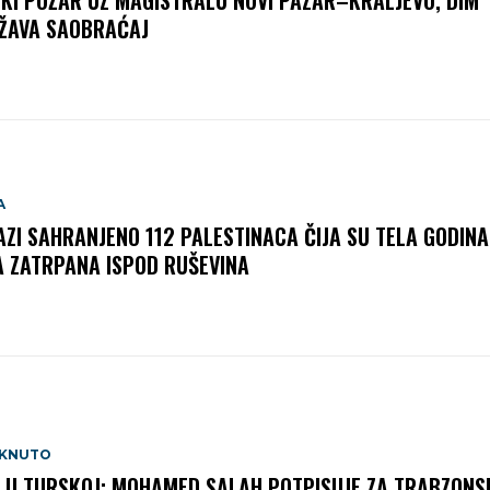
IKI POŽAR UZ MAGISTRALU NOVI PAZAR–KRALJEVO, DIM
ŽAVA SAOBRAĆAJ
A
AZI SAHRANJENO 112 PALESTINACA ČIJA SU TELA GODIN
A ZATRPANA ISPOD RUŠEVINA
AKNUTO
 U TURSKOJ: MOHAMED SALAH POTPISUJE ZA TRABZONS