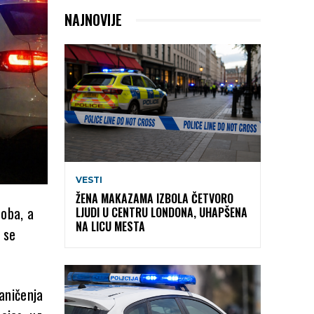
NAJNOVIJE
VESTI
ŽENA MAKAZAMA IZBOLA ČETVORO
oba, a
LJUDI U CENTRU LONDONA, UHAPŠENA
NA LICU MESTA
 se
aničenja