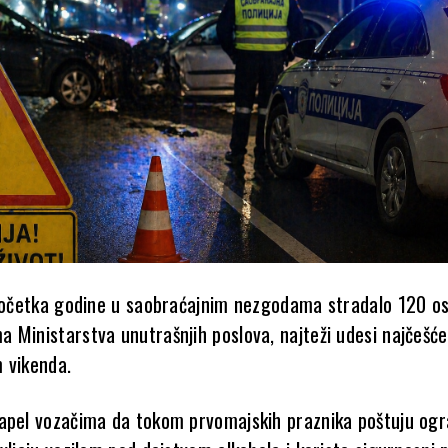
 početka godine u saobraćajnim nezgodama stradalo 120 os
 Ministarstva unutrašnjih poslova, najteži udesi najčešće
 vikenda.
apel vozačima da tokom prvomajskih praznika poštuju ogr