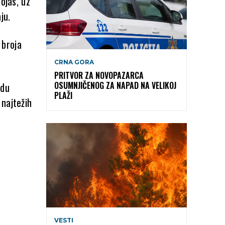
ojas, uz
ju.
 broja
CRNA GORA
PRITVOR ZA NOVOPAZARCA
OSUMNJIČENOG ZA NAPAD NA VELIKOJ
odu
PLAŽI
 najtežih
VESTI