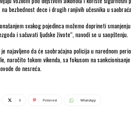
vljaju vozilom pod dejstvom alkohola i koriste sigurnosni p
 na bezbednost dece i drugih ranjivih učesnika u saobraća
onašanjem svakog pojedinca možemo doprineti smanjenju
zgoda i sačuvati ljudske živote“, navodi se u saopštenju.
a je najavljeno da će saobraćajna policija u narednom peri
ole, naročito tokom vikenda, sa fokusom na sankcionisanje
 dovode do nesreća.
X
Pinterest
WhatsApp