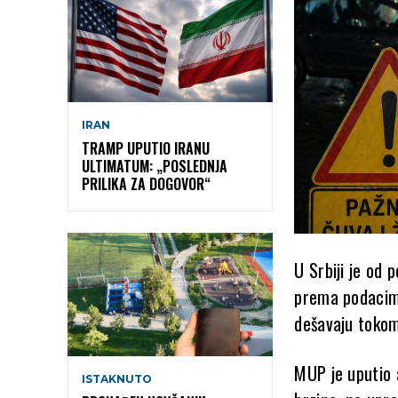
IRAN
TRAMP UPUTIO IRANU
ULTIMATUM: „POSLEDNJA
PRILIKA ZA DOGOVOR“
U Srbiji je od
prema podacima
dešavaju tokom
MUP je uputio 
ISTAKNUTO