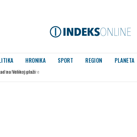
LITIKA
HRONIKA
SPORT
REGION
PLANETA
strofalne razmere