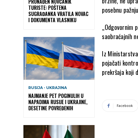
brzine, ne upra
PRONAĐEN NOVČANIK
TURISTE: POŠTENA
posebnu pažnju
SUGRAĐANKA VRATILA NOVAC
I DOKUMENTA VLASNIKU
„Odgovornim p
saobraćajnih ne
Iz Ministarstv
pojačati kontr
prekršaja koji
RUSIJA - UKRAJINA
NAJMANJE PET POGINULIH U
NAPADIMA RUSIJE I UKRAJINE,
Facebook
DESETINE POVREĐENIH