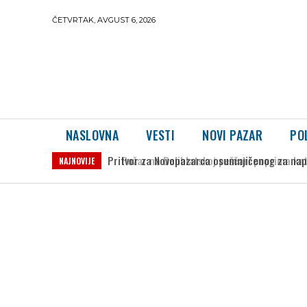
ČETVRTAK, AVGUST 6, 2026
NASLOVNA
VESTI
NOVI PAZAR
PO
Požar na Deliblatskoj peščari poprima kata
NAJNOVIJE