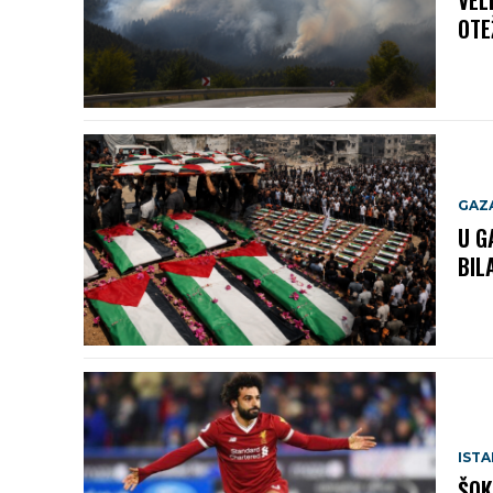
VEL
OTE
GAZ
U G
BIL
IST
ŠOK