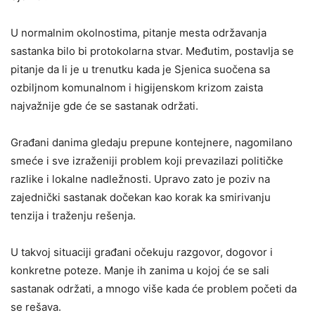
U normalnim okolnostima, pitanje mesta održavanja
sastanka bilo bi protokolarna stvar. Međutim, postavlja se
pitanje da li je u trenutku kada je Sjenica suočena sa
ozbiljnom komunalnom i higijenskom krizom zaista
najvažnije gde će se sastanak održati.
Građani danima gledaju prepune kontejnere, nagomilano
smeće i sve izraženiji problem koji prevazilazi političke
razlike i lokalne nadležnosti. Upravo zato je poziv na
zajednički sastanak dočekan kao korak ka smirivanju
tenzija i traženju rešenja.
U takvoj situaciji građani očekuju razgovor, dogovor i
konkretne poteze. Manje ih zanima u kojoj će se sali
sastanak održati, a mnogo više kada će problem početi da
se rešava.