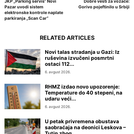
JKP „Parking servis“ Novi
Dobre vesti za vozače:
Pazar uvodi sistem
Gorivo pojeftinilo u Srbiji
elektronske kontrole naplate
parkiranja „Scan Car“
RELATED ARTICLES
Novi talas stradanja u Gazi: Iz
ruševina izvučeni posmrtni
ostaci 112...
6. avgust 2026.
RHMZ izdao novo upozorenje:
Temperature do 40 stepeni, na
udaru veći...
6. avgust 2026.
U petak privremena obustava
saobraćaja na deonici Leskova –
Tutin zbog...