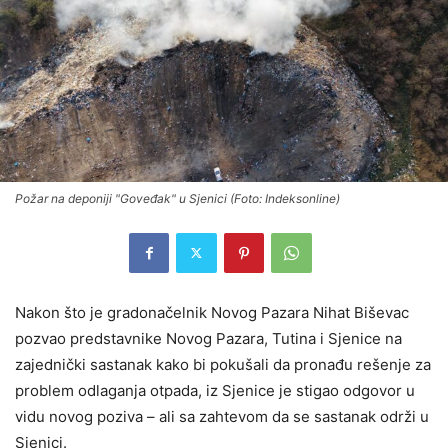
Požar na deponiji "Goveđak" u Sjenici (Foto: Indeksonline)
Nakon što je gradonačelnik Novog Pazara Nihat Biševac
pozvao predstavnike Novog Pazara, Tutina i Sjenice na
zajednički sastanak kako bi pokušali da pronađu rešenje za
problem odlaganja otpada, iz Sjenice je stigao odgovor u
vidu novog poziva – ali sa zahtevom da se sastanak održi u
Sjenici.