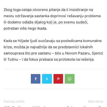
Zbog toga ostaje otvoreno pitanje da li insistiranje na
mestu održavanja sastanka doprinosi rešavanju problema
ili dodatno odlaže dijalog koji je, po svemu sudeći,
potreban više nego ikada.
Kada se hiljade ljudi suočavaju sa posledicama komunalne
krize, možda je najvažnije da se predstavnici lokalnih
samouprava što pre sastanu – bilo u Novom Pazaru, Sjenici
ili Tutinu – i da fokus prebace sa protokola na rešenja.
Previous article
Next article