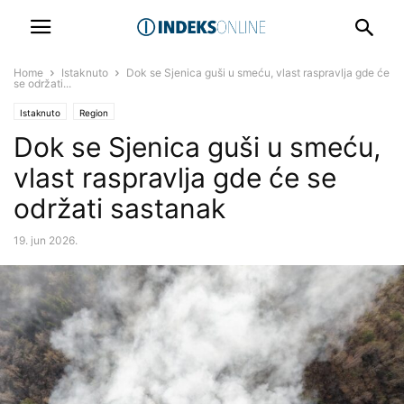
Home
Istaknuto
Dok se Sjenica guši u smeću, vlast raspravlja gde će
se održati...
Istaknuto
Region
Dok se Sjenica guši u smeću,
vlast raspravlja gde će se
održati sastanak
19. jun 2026.