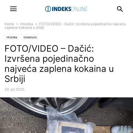
Home
Hronika
FOTO/VIDEO – Dačić: Izvršena pojedinačno najveća
zaplena kokaina u Srbiji
Hronika
Istaknuto
FOTO/VIDEO – Dačić:
Izvršena pojedinačno
najveća zaplena kokaina u
Srbiji
23. jul 2025.