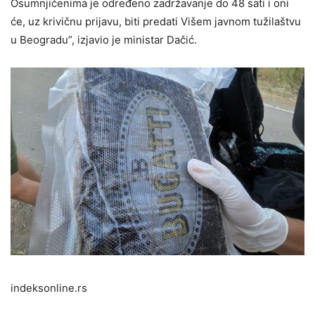
Osumnjičenima je određeno zadržavanje do 48 sati i oni
će, uz krivičnu prijavu, biti predati Višem javnom tužilaštvu
u Beogradu”, izjavio je ministar Dačić.
indeksonline.rs