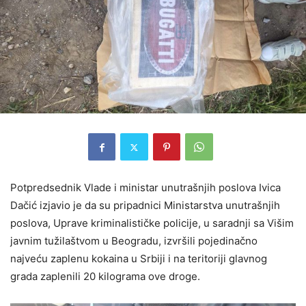
Potpredsednik Vlade i ministar unutrašnjih poslova Ivica
Dačić izjavio je da su pripadnici Ministarstva unutrašnjih
poslova, Uprave kriminalističke policije, u saradnji sa Višim
javnim tužilaštvom u Beogradu, izvršili pojedinačno
najveću zaplenu kokaina u Srbiji i na teritoriji glavnog
grada zaplenili 20 kilograma ove droge.