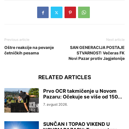
Previous article
Next article
Oštre reakcije na pevanje
SAN GENERACIJA POSTAJE
četničkih pesama
STVARNOST: Večeras FK
Novi Pazar protiv Jagjelonije
RELATED ARTICLES
Prvo OCR takmičenje u Novom
Pazaru: Očekuje se više od 150...
7. avgust 2026.
SUNČAN I TOPAO VIKEND U