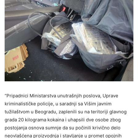
“Pripadnici Ministarstva unutrašnjih poslova, Uprave
kriminalističke policije, u saradnji sa Višim javnim
tužilaštvom u Beogradu, zaplenili su na teritoriji glavnog
grada 20 kilograma kokaina i uhapsili dve osobe zbog
postojanja osnova sumnje da su počinili krivično delo
neovlašćena proizvodnja i stavljanje u promet opojnih