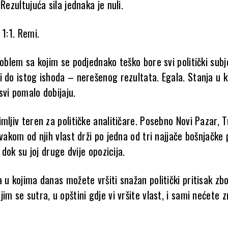
 Rezultujuća sila jednaka je nuli.
 1:1. Remi.
roblem sa kojim se podjednako teško bore svi politički subj
i do istog ishoda – nerešenog rezultata. Egala. Stanja u k
svi pomalo dobijaju.
mljiv teren za političke analitičare. Posebno Novi Pazar, Tu
svakom od njih vlast drži po jedna od tri najjače bošnjačke 
, dok su joj druge dvije opozicija.
 u kojima danas možete vršiti snažan politički pritisak zb
im se sutra, u opštini gdje vi vršite vlast, i sami nećete z