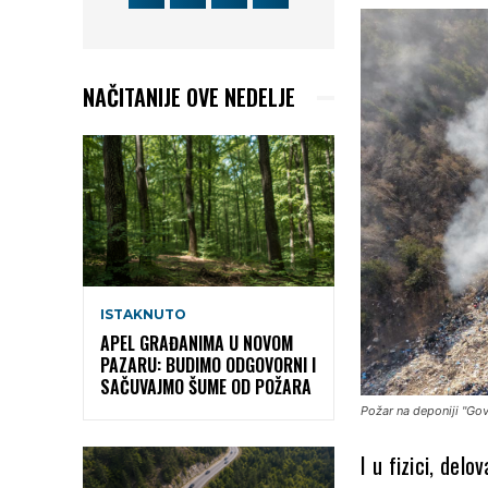
NAČITANIJE OVE NEDELJE
ISTAKNUTO
APEL GRAĐANIMA U NOVOM
PAZARU: BUDIMO ODGOVORNI I
SAČUVAJMO ŠUME OD POŽARA
Požar na deponiji "Gov
I u fizici, del