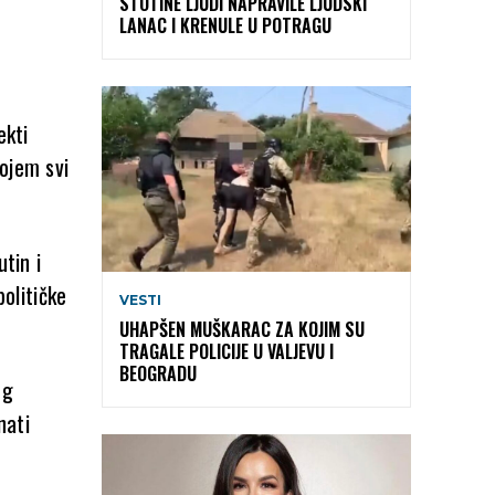
STOTINE LJUDI NAPRAVILE LJUDSKI
LANAC I KRENULE U POTRAGU
ekti
ojem svi
tin i
političke
VESTI
UHAPŠEN MUŠKARAC ZA KOJIM SU
TRAGALE POLICIJE U VALJEVU I
BEOGRADU
og
nati