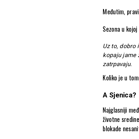
Međutim, pravi 
Sezona u kojoj
Uz to, dobro 
kopaju jame 
zatrpavaju.
Koliko je u tom
A Sjenica?
Najglasniji međ
životne sredin
blokade nesani