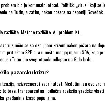
 problem bio je komunalni otpad. Politički „virus“ koji se 
enio na Tutin, a zatim, nakon požara na deponiji Goveđak, 
e različite. Metode različite. Ali problem isti.
zaru suočio se sa ozbiljnom krizom nakon požara na depo
im pritiskom SPP-a, a u nešto manjoj mjeri i SDA, koja je
er je i Tutin dio svog otpada odlagao na Golo brdo.
ežilo pazarsku krizu?
 tenzija, neizvesnost i zabrinutost. Međutim, sa ove vre
je to brza, transparentna i odlučna reakcija gradske vlasti
ška građanima iznad populizma.