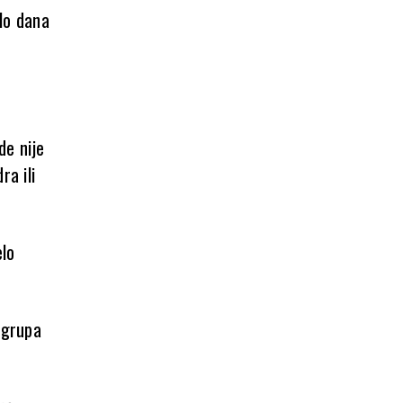
alo dana
de nije
ra ili
elo
 grupa