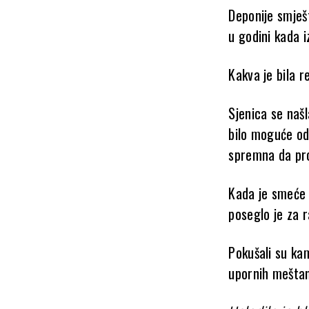
Deponije smješ
u godini kada i
Kakva je bila r
Sjenica se našl
bilo moguće odl
spremna da pro
Kada je smeće 
poseglo je za 
Pokušali su kam
upornih mešta