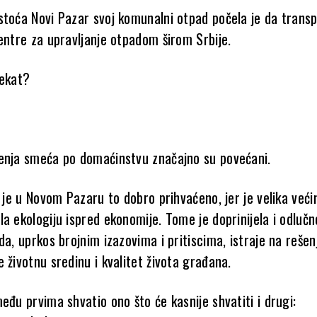
stoća Novi Pazar svoj komunalni otpad počela je da transp
entre za upravljanje otpadom širom Srbije.
fekat?
enja smeća po domaćinstvu značajno su povećani.
a je u Novom Pazaru to dobro prihvaćeno, jer je velika veći
a ekologiju ispred ekonomije. Tome je doprinijela i odlučn
da, uprkos brojnim izazovima i pritiscima, istraje na rešen
 životnu sredinu i kvalitet života građana.
eđu prvima shvatio ono što će kasnije shvatiti i drugi: