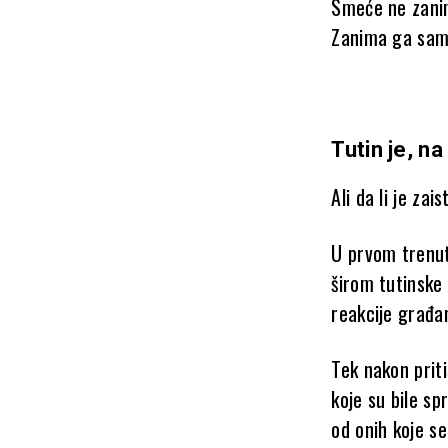
Smeće ne zanim
Zanima ga samo
Tutin je, n
Ali da li je zai
U prvom trenutk
širom tutinske
reakcije građa
Tek nakon prit
koje su bile s
od onih koje s