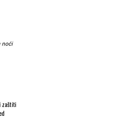
m noći
 zaštiti
ed