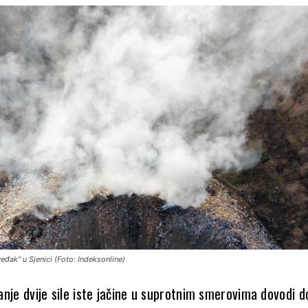
eđak" u Sjenici (Foto: Indeksonline)
ovanje dvije sile iste jačine u suprotnim smerovima dovodi d