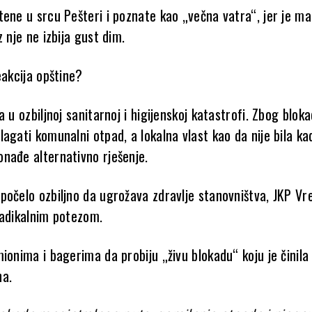
tene u srcu Pešteri i poznate kao „večna vatra“, jer je m
z nje ne izbija gust dim.
eakcija opštine?
a u ozbiljnoj sanitarnoj i higijenskoj katastrofi. Zbog bloka
agati komunalni otpad, a lokalna vlast kao da nije bila kad
nađe alternativno rješenje.
počelo ozbiljno da ugrožava zdravlje stanovništva, JKP Vr
radikalnim potezom.
ionima i bagerima da probiju „živu blokadu“ koju je činila
na.