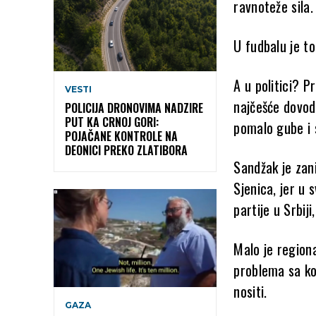
ravnoteže sila.
U fudbalu je to
A u politici? P
VESTI
najčešće dovod
POLICIJA DRONOVIMA NADZIRE
PUT KA CRNOJ GORI:
pomalo gube i 
POJAČANE KONTROLE NA
DEONICI PREKO ZLATIBORA
Sandžak je zani
Sjenica, jer u 
partije u Srbiji
Malo je regiona
problema sa koj
nositi.
GAZA