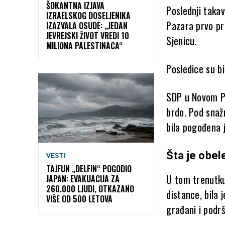
ŠOKANTNA IZJAVA
Poslednji takav
IZRAELSKOG DOSELJENIKA
Pazara prvo pr
IZAZVALA OSUDE: „JEDAN
JEVREJSKI ŽIVOT VREDI 10
Sjenicu.
MILIONA PALESTINACA“
Posledice su bil
SDP u Novom Pa
brdo. Pod snažn
bila pogođena j
Šta je obel
VESTI
TAJFUN „DELFIN“ POGODIO
U tom trenutku
JAPAN: EVAKUACIJA ZA
260.000 LJUDI, OTKAZANO
distance, bila 
VIŠE OD 500 LETOVA
građani i podr