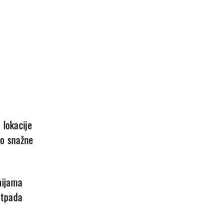
 lokacije
lo snažne
nijama
otpada