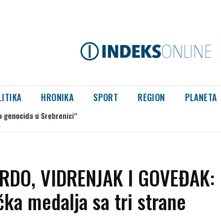
LITIKA
HRONIKA
SPORT
REGION
PLANETA
a genocida u Srebrenici“
RDO, VIDRENJAK I GOVEĐAK:
ka medalja sa tri strane