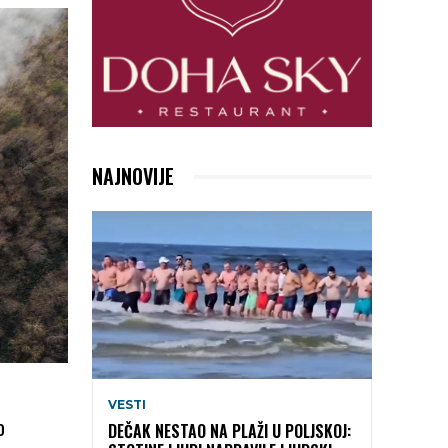
NAJNOVIJE
VESTI
o
DEČAK NESTAO NA PLAŽI U POLJSKOJ: