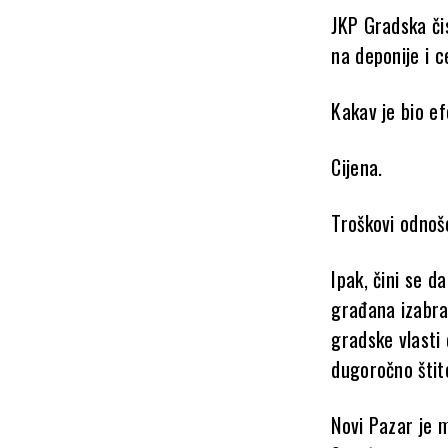
JKP Gradska či
na deponije i c
Kakav je bio e
Cijena.
Troškovi odnoš
Ipak, čini se d
građana izabral
gradske vlasti 
dugoročno štite
Novi Pazar je m