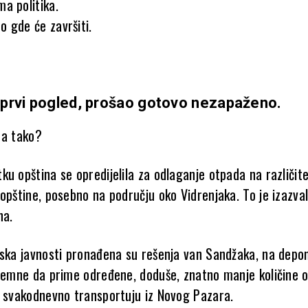
a politika.
 gde će završiti.
a prvi pogled, prošao gotovo nezapaženo.
sta tako?
u opština se opredijelila za odlaganje otpada na različite
 opštine, posebno na području oko Vidrenjaka. To je izazva
na.
iska javnosti pronađena su rešenja van Sandžaka, na depo
premne da prime određene, doduše, znatno manje količine 
e svakodnevno transportuju iz Novog Pazara.