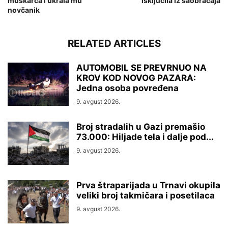
muškarca i ukrala mu
isključila iz saobraćaja
novčanik
RELATED ARTICLES
AUTOMOBIL SE PREVRNUO NA
KROV KOD NOVOG PAZARA:
Jedna osoba povređena
9. avgust 2026.
Broj stradalih u Gazi premašio
73.000: Hiljade tela i dalje pod...
9. avgust 2026.
Prva štraparijada u Trnavi okupila
veliki broj takmičara i posetilaca
9. avgust 2026.