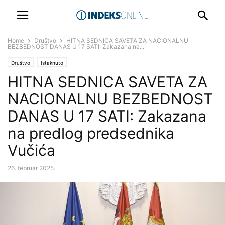
Home
Društvo
HITNA SEDNICA SAVETA ZA NACIONALNU
BEZBEDNOST DANAS U 17 SATI: Zakazana na...
Društvo
Istaknuto
HITNA SEDNICA SAVETA ZA
NACIONALNU BEZBEDNOST
DANAS U 17 SATI: Zakazana
na predlog predsednika
Vučića
26. februar 2025.