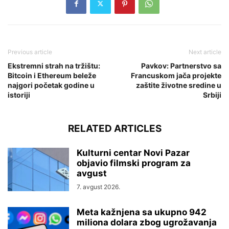
Previous article
Next article
Ekstremni strah na tržištu:
Pavkov: Partnerstvo sa
Bitcoin i Ethereum beleže
Francuskom jača projekte
najgori početak godine u
zaštite životne sredine u
istoriji
Srbiji
RELATED ARTICLES
Kulturni centar Novi Pazar
objavio filmski program za
avgust
7. avgust 2026.
Meta kažnjena sa ukupno 942
miliona dolara zbog ugrožavanja