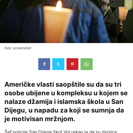
foto: screenshot
Američke vlasti saopštile su da su tri
osobe ubijene u kompleksu u kojem se
nalaze džamija i islamska škola u San
Dijegu, u napadu za koji se sumnja da
je motivisan mržnjom.
Šef policije San Dijega Skot Vol rekao je da su dvojica