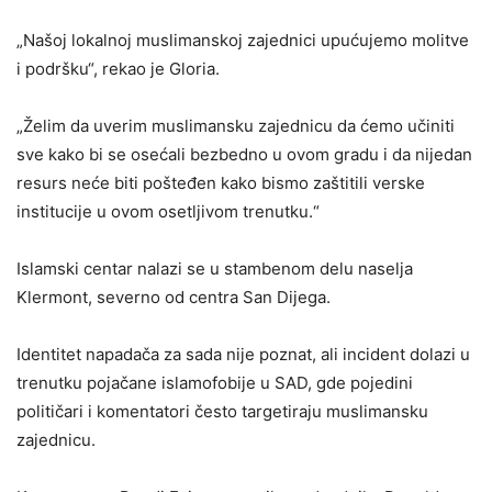
„Našoj lokalnoj muslimanskoj zajednici upućujemo molitve
i podršku“, rekao je Gloria.
„Želim da uverim muslimansku zajednicu da ćemo učiniti
sve kako bi se osećali bezbedno u ovom gradu i da nijedan
resurs neće biti pošteđen kako bismo zaštitili verske
institucije u ovom osetljivom trenutku.“
Islamski centar nalazi se u stambenom delu naselja
Klermont, severno od centra San Dijega.
Identitet napadača za sada nije poznat, ali incident dolazi u
trenutku pojačane islamofobije u SAD, gde pojedini
političari i komentatori često targetiraju muslimansku
zajednicu.