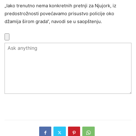
„Iako trenutno nema konkretnih pretnji za Njujork, iz
predostrožnosti povećavamo prisustvo policije oko
džamija širom grada“, navodi se u saopštenju.