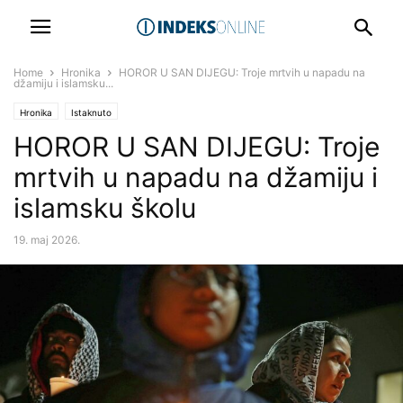
Home
Hronika
HOROR U SAN DIJEGU: Troje mrtvih u napadu na
džamiju i islamsku...
Hronika
Istaknuto
HOROR U SAN DIJEGU: Troje
mrtvih u napadu na džamiju i
islamsku školu
19. maj 2026.