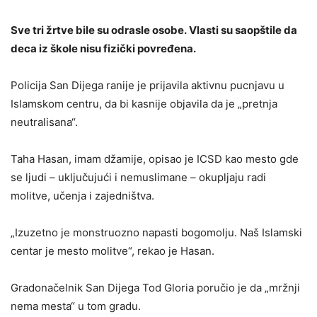
Sve tri žrtve bile su odrasle osobe. Vlasti su saopštile da
deca iz škole nisu fizički povređena.
Policija San Dijega ranije je prijavila aktivnu pucnjavu u
Islamskom centru, da bi kasnije objavila da je „pretnja
neutralisana“.
Taha Hasan, imam džamije, opisao je ICSD kao mesto gde
se ljudi – uključujući i nemuslimane – okupljaju radi
molitve, učenja i zajedništva.
„Izuzetno je monstruozno napasti bogomolju. Naš Islamski
centar je mesto molitve“, rekao je Hasan.
Gradonačelnik San Dijega Tod Gloria poručio je da „mržnji
nema mesta“ u tom gradu.