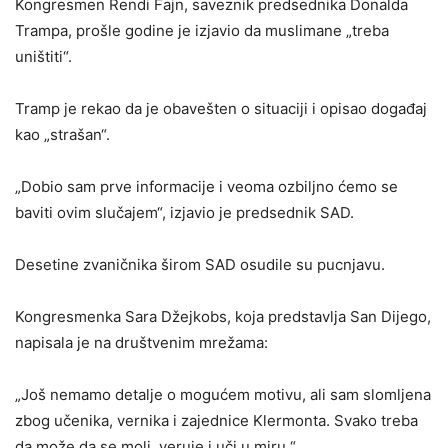
Kongresmen Rendi Fajn, saveznik predsednika Donalda
Trampa, prošle godine je izjavio da muslimane „treba
uništiti“.
Tramp je rekao da je obavešten o situaciji i opisao događaj
kao „strašan“.
„Dobio sam prve informacije i veoma ozbiljno ćemo se
baviti ovim slučajem“, izjavio je predsednik SAD.
Desetine zvaničnika širom SAD osudile su pucnjavu.
Kongresmenka Sara Džejkobs, koja predstavlja San Dijego,
napisala je na društvenim mrežama:
„Još nemamo detalje o mogućem motivu, ali sam slomljena
zbog učenika, vernika i zajednice Klermonta. Svako treba
da može da se moli, veruje i uči u miru.“