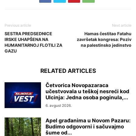
Previous article
Next article
SESTRA PREDSEDNICE
Hamas čestitao Fatahu
IRSKE UHAPŠENA NA
završetak kongresa: Poziv
HUMANITARNOJ FLOTILI ZA
na palestinsko jedinstvo
GAZU
RELATED ARTICLES
Četvorica Novopazaraca
učestvovala u teškoj nesreći kod
Ulcinja: Jedna osoba poginula,...
6. avgust 2026.
Apel građanima u Novom Pazaru:
Budimo odgovorni i sačuvajmo
šume od...