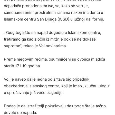
napadača pronađena mrtva, sa, kako se veruje,
samonanesenim prostrelnim ranama nakon incidenta u
Islamskom centru San Dijega (ICSD) u južnoj Kaliforniji.
„Zbog toga što se napad dogodio u Islamskom centru,
tretiramo ga kao zločin iz mržnje dok se ne dokaže
suprotno“, rekao je Vol novinarima.
Prema njegovim rečima, osumnjičeni su dvojica mladića
starih 17 i 19 godina.
Vol je naveo da je jedna od žrtava bio pripadnik
obezbeđenja Islamskog centra, koji je imao „ključnu ulogu“
u sprečavanju još veće tragedije.
Dodao je da istražitelji pokušavaju da utvrde šta je tačno
dovelo do napada.