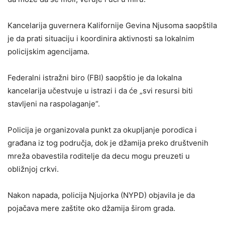
Kancelarija guvernera Kalifornije Gevina Njusoma saopštila
je da prati situaciju i koordinira aktivnosti sa lokalnim
policijskim agencijama.
Federalni istražni biro (FBI) saopštio je da lokalna
kancelarija učestvuje u istrazi i da će „svi resursi biti
stavljeni na raspolaganje“.
Policija je organizovala punkt za okupljanje porodica i
građana iz tog područja, dok je džamija preko društvenih
mreža obavestila roditelje da decu mogu preuzeti u
obližnjoj crkvi.
Nakon napada, policija Njujorka (NYPD) objavila je da
pojačava mere zaštite oko džamija širom grada.