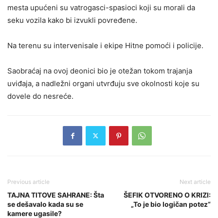
mesta upućeni su vatrogasci-spasioci koji su morali da
seku vozila kako bi izvukli povređene.
Na terenu su intervenisale i ekipe Hitne pomoći i policije.
Saobraćaj na ovoj deonici bio je otežan tokom trajanja
uviđaja, a nadležni organi utvrđuju sve okolnosti koje su
dovele do nesreće.
Previous article
Next article
TAJNA TITOVE SAHRANE: Šta
ŠEFIK OTVORENO O KRIZI:
se dešavalo kada su se
„To je bio logičan potez“
kamere ugasile?