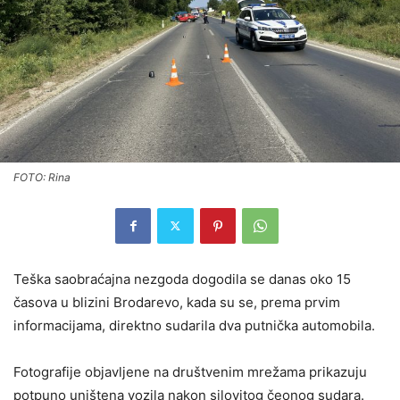
FOTO: Rina
Teška saobraćajna nezgoda dogodila se danas oko 15
časova u blizini
Brodarevo
, kada su se, prema prvim
informacijama, direktno sudarila dva putnička automobila.
Fotografije objavljene na društvenim mrežama prikazuju
potpuno uništena vozila nakon silovitog čeonog sudara.