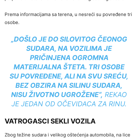
Prema informacijama sa terena, u nesreći su povređene tri
osobe.
„DOŠLO JE DO SILOVITOG ČEONOG
SUDARA, NA VOZILIMA JE
PRIČINJENA OGROMNA
MATERIJALNA ŠTETA. TRI OSOBE
SU POVREĐENE, ALI NA SVU SREĆU,
BEZ OBZIRA NA SILINU SUDARA,
NISU ŽIVOTNO UGROŽENE“,
REKAO
JE JEDAN OD OČEVIDACA ZA RINU.
VATROGASCI SEKLI VOZILA
Zbog težine sudara i velikog oštećenja automobila, na lice