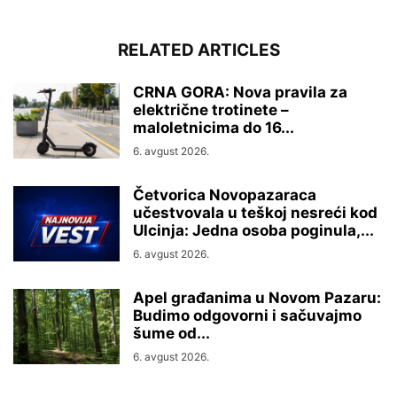
RELATED ARTICLES
CRNA GORA: Nova pravila za
električne trotinete –
maloletnicima do 16...
6. avgust 2026.
Četvorica Novopazaraca
učestvovala u teškoj nesreći kod
Ulcinja: Jedna osoba poginula,...
6. avgust 2026.
Apel građanima u Novom Pazaru:
Budimo odgovorni i sačuvajmo
šume od...
6. avgust 2026.