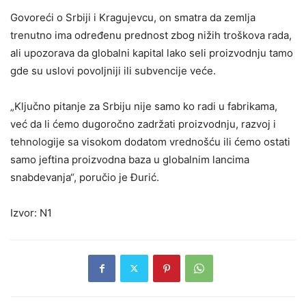
Govoreći o Srbiji i Kragujevcu, on smatra da zemlja
trenutno ima određenu prednost zbog nižih troškova rada,
ali upozorava da globalni kapital lako seli proizvodnju tamo
gde su uslovi povoljniji ili subvencije veće.
„Ključno pitanje za Srbiju nije samo ko radi u fabrikama,
već da li ćemo dugoročno zadržati proizvodnju, razvoj i
tehnologije sa visokom dodatom vrednošću ili ćemo ostati
samo jeftina proizvodna baza u globalnim lancima
snabdevanja“, poručio je Đurić.
Izvor:
N1