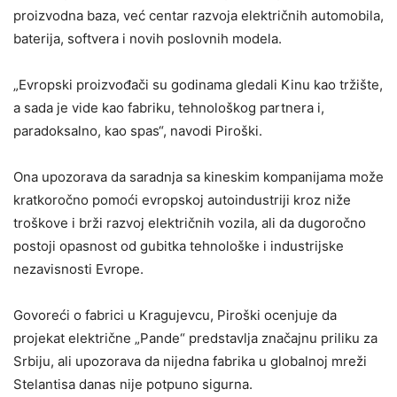
proizvodna baza, već centar razvoja električnih automobila,
baterija, softvera i novih poslovnih modela.
„Evropski proizvođači su godinama gledali Kinu kao tržište,
a sada je vide kao fabriku, tehnološkog partnera i,
paradoksalno, kao spas“, navodi Piroški.
Ona upozorava da saradnja sa kineskim kompanijama može
kratkoročno pomoći evropskoj autoindustriji kroz niže
troškove i brži razvoj električnih vozila, ali da dugoročno
postoji opasnost od gubitka tehnološke i industrijske
nezavisnosti Evrope.
Govoreći o fabrici u Kragujevcu, Piroški ocenjuje da
projekat električne „Pande“ predstavlja značajnu priliku za
Srbiju, ali upozorava da nijedna fabrika u globalnoj mreži
Stelantisa danas nije potpuno sigurna.