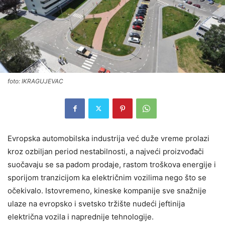
foto: IKRAGUJEVAC
Evropska automobilska industrija već duže vreme prolazi
kroz ozbiljan period nestabilnosti, a najveći proizvođači
suočavaju se sa padom prodaje, rastom troškova energije i
sporijom tranzicijom ka električnim vozilima nego što se
očekivalo. Istovremeno, kineske kompanije sve snažnije
ulaze na evropsko i svetsko tržište nudeći jeftinija
električna vozila i naprednije tehnologije.