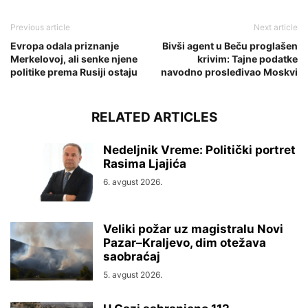
Previous article
Next article
Evropa odala priznanje
Bivši agent u Beču proglašen
Merkelovoj, ali senke njene
krivim: Tajne podatke
politike prema Rusiji ostaju
navodno prosleđivao Moskvi
RELATED ARTICLES
Nedeljnik Vreme: Politički portret
Rasima Ljajića
6. avgust 2026.
Veliki požar uz magistralu Novi
Pazar–Kraljevo, dim otežava
saobraćaj
5. avgust 2026.