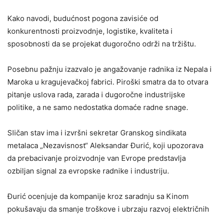
Kako navodi, budućnost pogona zavisiće od
konkurentnosti proizvodnje, logistike, kvaliteta i
sposobnosti da se projekat dugoročno održi na tržištu.
Posebnu pažnju izazvalo je angažovanje radnika iz Nepala i
Maroka u kragujevačkoj fabrici. Piroški smatra da to otvara
pitanje uslova rada, zarada i dugoročne industrijske
politike, a ne samo nedostatka domaće radne snage.
Sličan stav ima i izvršni sekretar Granskog sindikata
metalaca „Nezavisnost“ Aleksandar Đurić, koji upozorava
da prebacivanje proizvodnje van Evrope predstavlja
ozbiljan signal za evropske radnike i industriju.
Đurić ocenjuje da kompanije kroz saradnju sa Kinom
pokušavaju da smanje troškove i ubrzaju razvoj električnih