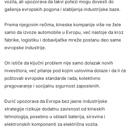
vozila, ali upozorava da takvi potezi mogu dovesti do
gašenja evropskih pogona i slabljenja industrijske baze.
Prema njegovim rečima, kineske kompanije više ne žele
samo da izvoze automobile u Evropu, već nastoje da kroz
fabrike, logistiku i dobavljačke mreže postanu deo same
evropske industrije.
On ističe da ključni problem nije samo dolazak novih
investitora, već pitanje pod kojim uslovima dolaze i da li će
poštovati evropske standarde rada, kolektivno
pregovaranje i socijalnu sigurnost zaposlenih.
Đurić upozorava da Evropa bez jasne industrijske
strategije rizikuje dodatnu zavisnost od kineskih
tehnologija, posebno u oblasti baterija, sirovina i
elektronskih komponenti za električna vozila.