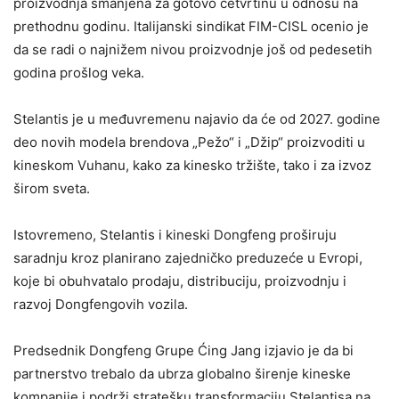
proizvodnja smanjena za gotovo četvrtinu u odnosu na
prethodnu godinu. Italijanski sindikat FIM-CISL ocenio je
da se radi o najnižem nivou proizvodnje još od pedesetih
godina prošlog veka.
Stelantis je u međuvremenu najavio da će od 2027. godine
deo novih modela brendova „Pežo“ i „Džip“ proizvoditi u
kineskom Vuhanu, kako za kinesko tržište, tako i za izvoz
širom sveta.
Istovremeno, Stelantis i kineski Dongfeng proširuju
saradnju kroz planirano zajedničko preduzeće u Evropi,
koje bi obuhvatalo prodaju, distribuciju, proizvodnju i
razvoj Dongfengovih vozila.
Predsednik Dongfeng Grupe Ćing Jang izjavio je da bi
partnerstvo trebalo da ubrza globalno širenje kineske
kompanije i podrži stratešku transformaciju Stelantisa na