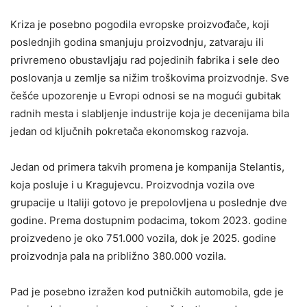
Kriza je posebno pogodila evropske proizvođače, koji
poslednjih godina smanjuju proizvodnju, zatvaraju ili
privremeno obustavljaju rad pojedinih fabrika i sele deo
poslovanja u zemlje sa nižim troškovima proizvodnje. Sve
češće upozorenje u Evropi odnosi se na mogući gubitak
radnih mesta i slabljenje industrije koja je decenijama bila
jedan od ključnih pokretača ekonomskog razvoja.
Jedan od primera takvih promena je kompanija Stelantis,
koja posluje i u Kragujevcu. Proizvodnja vozila ove
grupacije u Italiji gotovo je prepolovljena u poslednje dve
godine. Prema dostupnim podacima, tokom 2023. godine
proizvedeno je oko 751.000 vozila, dok je 2025. godine
proizvodnja pala na približno 380.000 vozila.
Pad je posebno izražen kod putničkih automobila, gde je