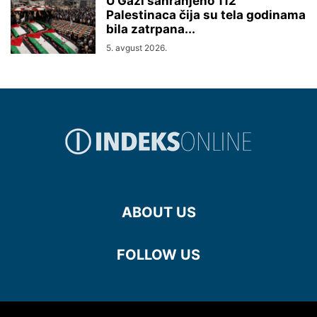
U Gazi sahranjeno 112
Palestinaca čija su tela godinama
bila zatrpana...
5. avgust 2026.
ABOUT US
FOLLOW US