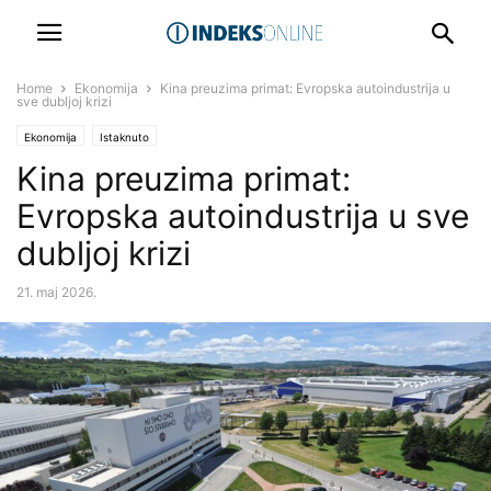
Home
Ekonomija
Kina preuzima primat: Evropska autoindustrija u
sve dubljoj krizi
Ekonomija
Istaknuto
Kina preuzima primat:
Evropska autoindustrija u sve
dubljoj krizi
21. maj 2026.