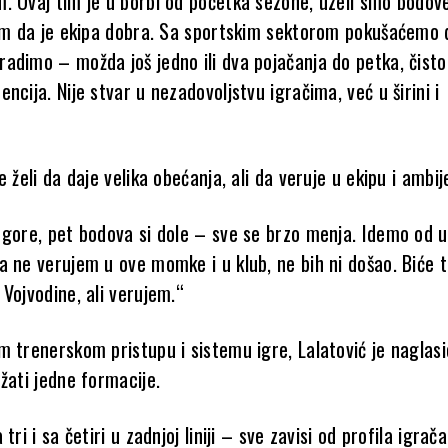
. Ovaj tim je u borbi od početka sezone, uzeli smo bodov
lim da je ekipa dobra. Sa sportskim sektorom pokušaćemo 
adimo – možda još jedno ili dva pojačanja do petka, čisto
ncija. Nije stvar u nezadovoljstvu igračima, već u širini i
e želi da daje velika obećanja, ali da veruje u ekipu i ambij
 gore, pet bodova si dole – sve se brzo menja. Idemo od 
a ne verujem u ove momke i u klub, ne bih ni došao. Biće t
Vojvodine, ali verujem.“
m trenerskom pristupu i sistemu igre, Lalatović je naglasi
žati jedne formacije.
tri i sa četiri u zadnjoj liniji – sve zavisi od profila igrač