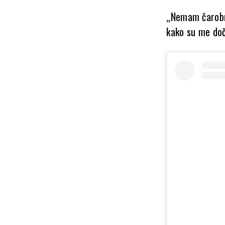
„Nemam čarobni 
kako su me doč