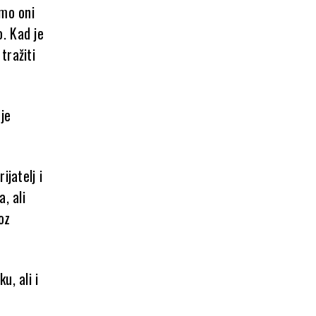
amo oni
. Kad je
tražiti
je
ijatelj i
, ali
oz
u, ali i