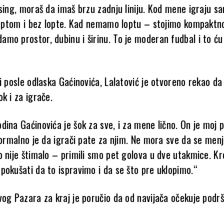
sing, moraš da imaš brzu zadnju liniju. Kod mene igraju s
 loptom i bez lopte. Kad nemamo loptu – stojimo kompaktno
mo prostor, dubinu i širinu. To je moderan fudbal i to ću 
i posle odlaska Gaćinovića, Lalatović je otvoreno rekao da 
k i za igrače.
ina Gaćinovića je šok za sve, i za mene lično. On je moj pr
Normalno je da igrači pate za njim. Ne mora sve da se menja
o nije štimalo – primili smo pet golova u dve utakmice. Kr
pokušati da to ispravimo i da se što pre uklopimo.“
og Pazara za kraj je poručio da od navijača očekuje podršk