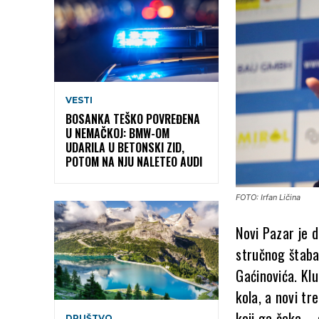
VESTI
BOSANKA TEŠKO POVREĐENA
U NEMAČKOJ: BMW-OM
UDARILA U BETONSKI ZID,
POTOM NA NJU NALETEO AUDI
FOTO: Irfan Ličina
Novi Pazar je 
stručnog štaba
Gaćinovića. Kl
kola, a novi tr
koji ga čeka – a
DRUŠTVO