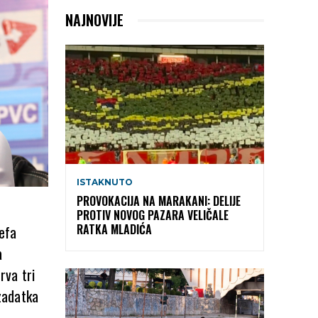
NAJNOVIJE
ISTAKNUTO
PROVOKACIJA NA MARAKANI: DELIJE
PROTIV NOVOG PAZARA VELIČALE
RATKA MLADIĆA
efa
a
rva tri
 zadatka