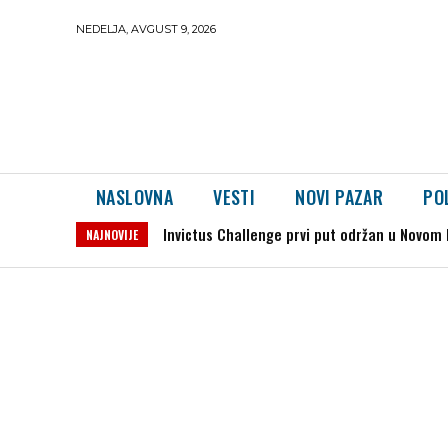
NEDELJA, AVGUST 9, 2026
NASLOVNA
VESTI
NOVI PAZAR
PO
Zemljotres kod Kruševca: Potres jačine 2,5 
NAJNOVIJE