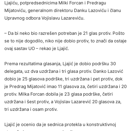
Ljajiću, potpredsednicima Milki Forcan i Predragu
Mijatoviću, generalnom direktoru Danku Lazoviću i članu
Upravnog odbora Vojislavu Lazareviću.
– Da bi neko bio razrešen potreban je 21 glas protiv. Pošto
se to nije dogodilo, niko nije dobio protiv, to znači da ostaje
ovaj sastav UO – rekao je Ljajić.
Prema rezultatima glasanja, Ljajić je dobio podršku 30
delegata, uz dva uzdržana i tri glasa protiv. Danko Lazović
dobio je 25 glasova podrške, tri uzdržana i pet protiv, dok
je Predrag Mijatović imao 11 glasova za, četiri uzdržana i 20
protiv. Milka Forcan dobila je 23 glasa podrške, četiri
uzdržana i šest protiv, a Vojislav Lazarević 20 glasova za,
tri uzdržana i osam protiv.
Ljajić je ocenio da je sednica protekla u konstruktivnoj