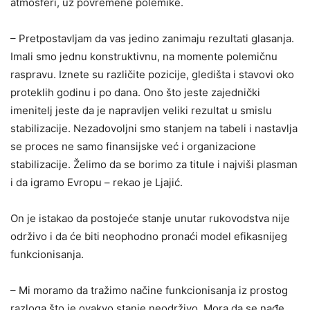
atmosferi, uz povremene polemike.
– Pretpostavljam da vas jedino zanimaju rezultati glasanja.
Imali smo jednu konstruktivnu, na momente polemičnu
raspravu. Iznete su različite pozicije, gledišta i stavovi oko
proteklih godinu i po dana. Ono što jeste zajednički
imenitelj jeste da je napravljen veliki rezultat u smislu
stabilizacije. Nezadovoljni smo stanjem na tabeli i nastavlja
se proces ne samo finansijske već i organizacione
stabilizacije. Želimo da se borimo za titule i najviši plasman
i da igramo Evropu – rekao je Ljajić.
On je istakao da postojeće stanje unutar rukovodstva nije
održivo i da će biti neophodno pronaći model efikasnijeg
funkcionisanja.
– Mi moramo da tražimo načine funkcionisanja iz prostog
razloga što je ovakvo stanje neodrživo. Mora da se nađe