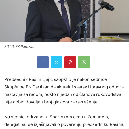
FOTO: FK Partizan
Predsednik Rasim Ljajić saopštio je nakon sednice
Skupštine FK Partizan da aktuelni sastav Upravnog odbora
nastavlja sa radom, pošto nijedan od članova rukovodstva
nije dobio dovoljan broj glasova za razrešenje.
Na sednici održanoj u Sportskom centru Zemunelo,
delegati su se izjašnjavali o poverenju predsedniku Rasimu