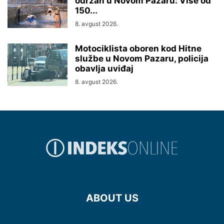
održan u Novom Pazaru: Više od
150...
8. avgust 2026.
Motociklista oboren kod Hitne
službe u Novom Pazaru, policija
obavlja uviđaj
8. avgust 2026.
ABOUT US