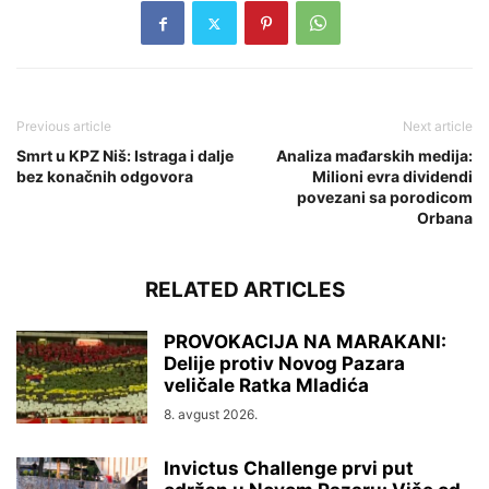
Previous article
Next article
Smrt u KPZ Niš: Istraga i dalje
Analiza mađarskih medija:
bez konačnih odgovora
Milioni evra dividendi
povezani sa porodicom
Orbana
RELATED ARTICLES
PROVOKACIJA NA MARAKANI:
Delije protiv Novog Pazara
veličale Ratka Mladića
8. avgust 2026.
Invictus Challenge prvi put