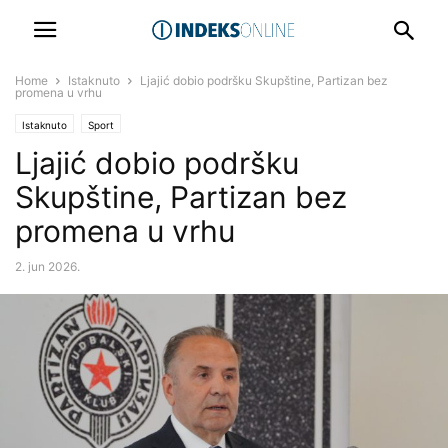
Home
Istaknuto
Ljajić dobio podršku Skupštine, Partizan bez
promena u vrhu
Istaknuto
Sport
Ljajić dobio podršku
Skupštine, Partizan bez
promena u vrhu
2. jun 2026.