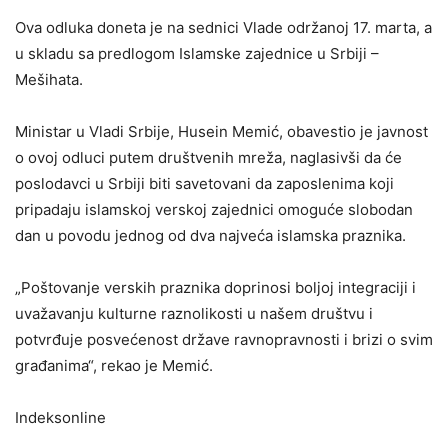
Ova odluka doneta je na sednici Vlade održanoj 17. marta, a
u skladu sa predlogom Islamske zajednice u Srbiji –
Mešihata.
Ministar u Vladi Srbije, Husein Memić, obavestio je javnost
o ovoj odluci putem društvenih mreža, naglasivši da će
poslodavci u Srbiji biti savetovani da zaposlenima koji
pripadaju islamskoj verskoj zajednici omoguće slobodan
dan u povodu jednog od dva najveća islamska praznika.
„Poštovanje verskih praznika doprinosi boljoj integraciji i
uvažavanju kulturne raznolikosti u našem društvu i
potvrđuje posvećenost države ravnopravnosti i brizi o svim
građanima“, rekao je Memić.
Indeksonline