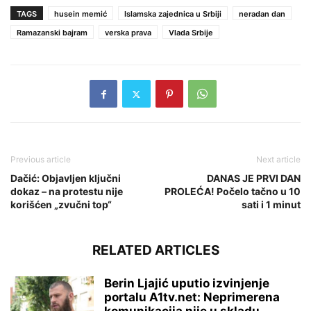
TAGS
husein memić
Islamska zajednica u Srbiji
neradan dan
Ramazanski bajram
verska prava
Vlada Srbije
Previous article
Next article
Dačić: Objavljen ključni
DANAS JE PRVI DAN
dokaz – na protestu nije
PROLEĆA! Počelo tačno u 10
korišćen „zvučni top“
sati i 1 minut
RELATED ARTICLES
Berin Ljajić uputio izvinjenje
portalu A1tv.net: Neprimerena