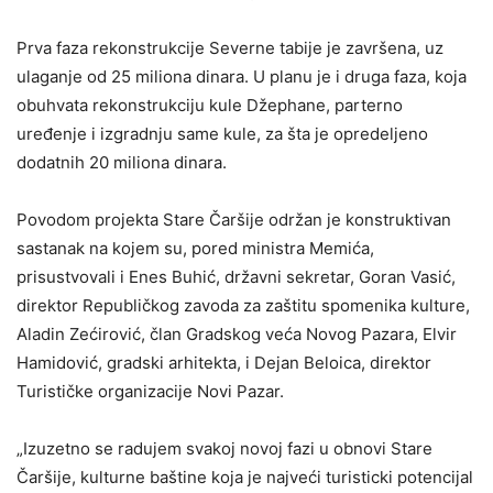
Prva faza rekonstrukcije Severne tabije je završena, uz
ulaganje od 25 miliona dinara. U planu je i druga faza, koja
obuhvata rekonstrukciju kule Džephane, parterno
uređenje i izgradnju same kule, za šta je opredeljeno
dodatnih 20 miliona dinara.
Povodom projekta Stare Čaršije održan je konstruktivan
sastanak na kojem su, pored ministra Memića,
prisustvovali i Enes Buhić, državni sekretar, Goran Vasić,
direktor Republičkog zavoda za zaštitu spomenika kulture,
Aladin Zećirović, član Gradskog veća Novog Pazara, Elvir
Hamidović, gradski arhitekta, i Dejan Beloica, direktor
Turističke organizacije Novi Pazar.
„Izuzetno se radujem svakoj novoj fazi u obnovi Stare
Čaršije, kulturne baštine koja je najveći turisticki potencijal