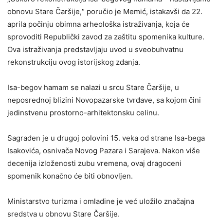
obnovu Stare Čaršije,“ poručio je Memić, istakavši da 22.
aprila počinju obimna arheološka istraživanja, koja će
sprovoditi Republički zavod za zaštitu spomenika kulture.
Ova istraživanja predstavljaju uvod u sveobuhvatnu
rekonstrukciju ovog istorijskog zdanja.
Isa-begov hamam se nalazi u srcu Stare Čaršije, u
neposrednoj blizini Novopazarske tvrđave, sa kojom čini
jedinstvenu prostorno-arhitektonsku celinu.
Sagrađen je u drugoj polovini 15. veka od strane Isa-bega
Isakovića, osnivača Novog Pazara i Sarajeva. Nakon više
decenija izloženosti zubu vremena, ovaj dragoceni
spomenik konačno će biti obnovljen.
Ministarstvo turizma i omladine je već uložilo značajna
sredstva u obnovu Stare Čaršije.