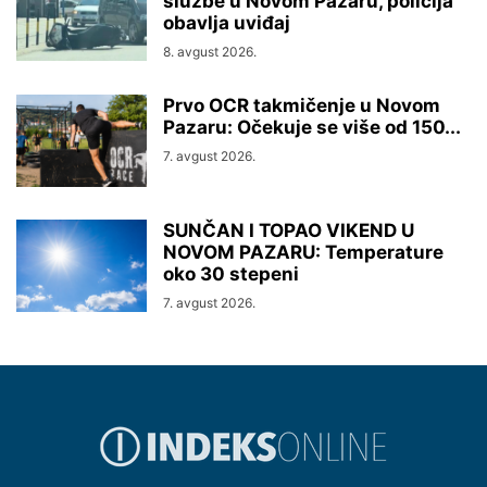
službe u Novom Pazaru, policija
obavlja uviđaj
8. avgust 2026.
Prvo OCR takmičenje u Novom
Pazaru: Očekuje se više od 150...
7. avgust 2026.
SUNČAN I TOPAO VIKEND U
NOVOM PAZARU: Temperature
oko 30 stepeni
7. avgust 2026.