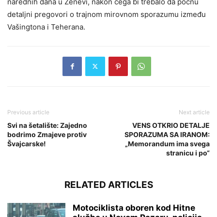
narednih dana u Ženevi, nakon čega bi trebalo da počnu
detaljni pregovori o trajnom mirovnom sporazumu između
Vašingtona i Teherana.
Previous article
Next article
Svi na šetalište: Zajedno
VENS OTKRIO DETALJE
bodrimo Zmajeve protiv
SPORAZUMA SA IRANOM:
Švajcarske!
„Memorandum ima svega
stranicu i po“
RELATED ARTICLES
Motociklista oboren kod Hitne