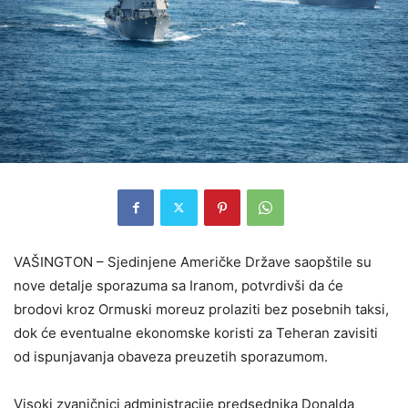
VAŠINGTON – Sjedinjene Američke Države saopštile su
nove detalje sporazuma sa Iranom, potvrdivši da će
brodovi kroz Ormuski moreuz prolaziti bez posebnih taksi,
dok će eventualne ekonomske koristi za Teheran zavisiti
od ispunjavanja obaveza preuzetih sporazumom.
Visoki zvaničnici administracije predsednika Donalda