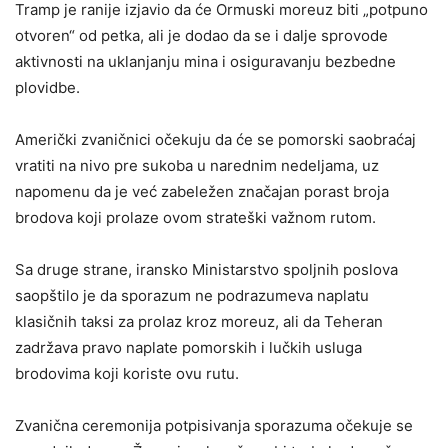
Tramp je ranije izjavio da će Ormuski moreuz biti „potpuno
otvoren“ od petka, ali je dodao da se i dalje sprovode
aktivnosti na uklanjanju mina i osiguravanju bezbedne
plovidbe.
Američki zvaničnici očekuju da će se pomorski saobraćaj
vratiti na nivo pre sukoba u narednim nedeljama, uz
napomenu da je već zabeležen značajan porast broja
brodova koji prolaze ovom strateški važnom rutom.
Sa druge strane, iransko Ministarstvo spoljnih poslova
saopštilo je da sporazum ne podrazumeva naplatu
klasičnih taksi za prolaz kroz moreuz, ali da Teheran
zadržava pravo naplate pomorskih i lučkih usluga
brodovima koji koriste ovu rutu.
Zvanična ceremonija potpisivanja sporazuma očekuje se