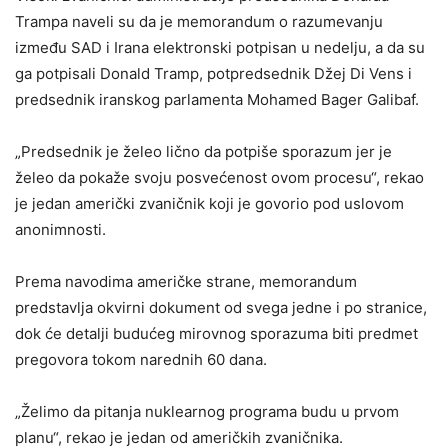
Trampa naveli su da je memorandum o razumevanju
između SAD i Irana elektronski potpisan u nedelju, a da su
ga potpisali Donald Tramp, potpredsednik Džej Di Vens i
predsednik iranskog parlamenta Mohamed Bager Galibaf.
„Predsednik je želeo lično da potpiše sporazum jer je
želeo da pokaže svoju posvećenost ovom procesu“, rekao
je jedan američki zvaničnik koji je govorio pod uslovom
anonimnosti.
Prema navodima američke strane, memorandum
predstavlja okvirni dokument od svega jedne i po stranice,
dok će detalji budućeg mirovnog sporazuma biti predmet
pregovora tokom narednih 60 dana.
„Želimo da pitanja nuklearnog programa budu u prvom
planu“, rekao je jedan od američkih zvaničnika.