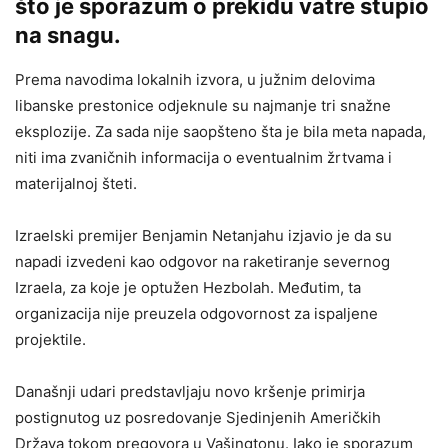
što je sporazum o prekidu vatre stupio
na snagu.
Prema navodima lokalnih izvora, u južnim delovima
libanske prestonice odjeknule su najmanje tri snažne
eksplozije. Za sada nije saopšteno šta je bila meta napada,
niti ima zvaničnih informacija o eventualnim žrtvama i
materijalnoj šteti.
Izraelski premijer Benjamin Netanjahu izjavio je da su
napadi izvedeni kao odgovor na raketiranje severnog
Izraela, za koje je optužen Hezbolah. Međutim, ta
organizacija nije preuzela odgovornost za ispaljene
projektile.
Današnji udari predstavljaju novo kršenje primirja
postignutog uz posredovanje Sjedinjenih Američkih
Država tokom pregovora u Vašingtonu. Iako je sporazum