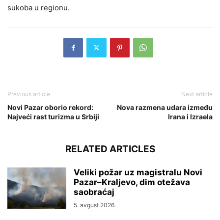
sukoba u regionu.
Previous article
Next article
Novi Pazar oborio rekord:
Nova razmena udara između
Najveći rast turizma u Srbiji
Irana i Izraela
RELATED ARTICLES
Veliki požar uz magistralu Novi
Pazar–Kraljevo, dim otežava
saobraćaj
5. avgust 2026.