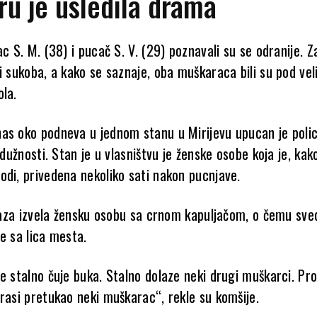
ru je usledila drama
ac S. M. (38) i pucač S. V. (29) poznavali su se odranije. 
i sukoba, a kako se saznaje, oba muškaraca bili su pod vel
ola.
as oko podneva u jednom stanu u Mirijevu upucan je polic
a dužnosti. Stan je u vlasništvu je ženske osobe koja je, kak
odi, privedena nekoliko sati nakon pucnjave.
 ulaza izvela žensku osobu sa crnom kapuljačom, o čemu sv
e sa lica mesta.
e stalno čuje buka. Stalno dolaze neki drugi muškarci. Pro
erasi pretukao neki muškarac“, rekle su komšije.