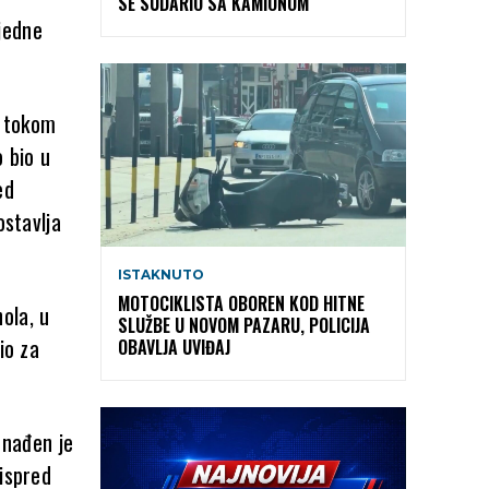
SE SUDARIO SA KAMIONOM
jedne
, tokom
o bio u
ed
ostavlja
ISTAKNUTO
MOTOCIKLISTA OBOREN KOD HITNE
ola, u
SLUŽBE U NOVOM PAZARU, POLICIJA
io za
OBAVLJA UVIĐAJ
 nađen je
 ispred