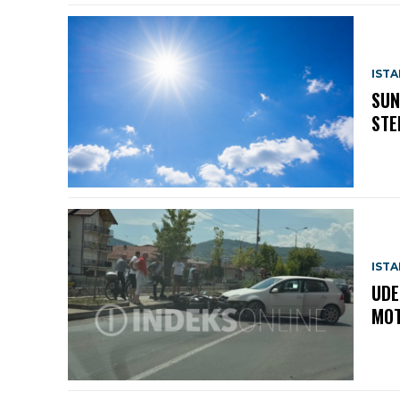
IST
SUN
STE
IST
UDE
MOT