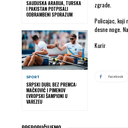
SAUDIJSKA ARABIJA, TURSKA
zgrade.
I PAKISTAN POTPISALI
ODBRAMBENI SPORAZUM
Policajac, koji
desne noge. Na 
Kurir
Facebook
SPORT
SRPSKI DUBL BEZ PREMCA:
MAČKOVIĆ I PIMENOV
EVROPSKI ŠAMPIONI U
VAREZEU
PREPORUČUJEMO