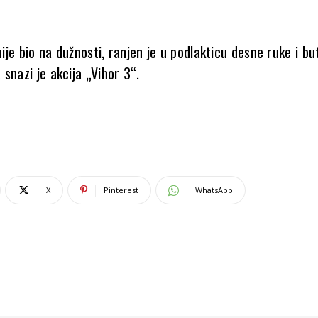
 nije bio na dužnosti, ranjen je u podlakticu desne ruke i bu
snazi je akcija „Vihor 3“.
X
Pinterest
WhatsApp