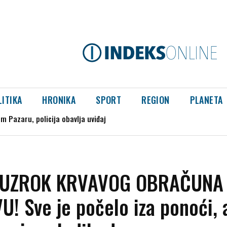
LITIKA
HRONIKA
SPORT
REGION
PLANETA
Pazaru, policija obavlja uviđaj
ksplodirao kod gasovoda
 UZROK KRVAVOG OBRAČUNA
U! Sve je počelo iza ponoći, 