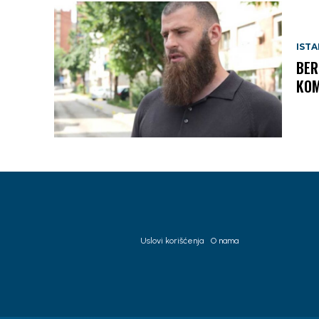
IST
BER
KOM
Uslovi korišćenja
O nama