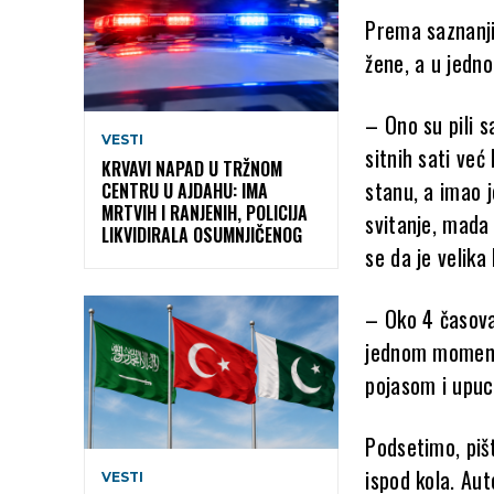
Prema saznanji
žene, a u jedn
– Ono su pili s
VESTI
sitnih sati već
KRVAVI NAPAD U TRŽNOM
stanu, a imao j
CENTRU U AJDAHU: IMA
MRTVIH I RANJENIH, POLICIJA
svitanje, mada 
LIKVIDIRALA OSUMNJIČENOG
se da je velika
– Oko 4 časova
jednom momentu 
pojasom i upuc
Podsetimo, pišt
ispod kola. Aut
VESTI