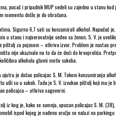
ma, pucač i pripadnik MUP sedeli su zajedno u stanu kod 
om momentu došlo je do obračuna.
atima. Sigurno 6,7 sati su konzumirali alkohol. Napadač je
 bio u stanu i najverovatnije sedeo sa ženon. S. V. je uvelik
e pištolj za pojasom – otkriva izvor. Problem je nastao pr
ništa nije ukazivalo na to da će doći do krvoprolića. Pretp
 količibna alkohola glavni motiv sukoba.
 ujutru je došao policajac S. M. Tokom konzumiranja alkoh
ušli su u sukob. Tada je S. V. izvukao pištolj koji mu je b
ao policajca – otkriva sagovorni.
olj iz kog je, kako se sumnja, upucan policajac S. M. (38),
omobil ispod kojeg je nađeno oružje se nalazi na parkingu