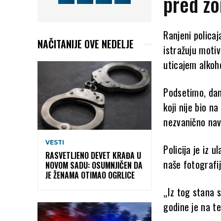
pred zo
Ranjeni policaj
NAČITANIJE OVE NEDELJE
istražuju motiv
uticajem alkoh
Podsetimo, dan
koji nije bio n
nezvanično nav
VESTI
Policija je iz
RASVETLJENO DEVET KRAĐA U
naše fotografij
NOVOM SADU: OSUMNJIČEN DA
JE ŽENAMA OTIMAO OGRLICE
„Iz tog stana s
godine je na t