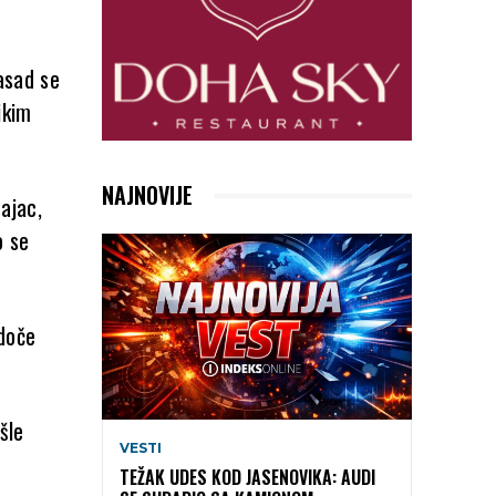
Zasad se
ikim
NAJNOVIJE
ajac,
o se
edoče
šle
VESTI
TEŽAK UDES KOD JASENOVIKA: AUDI