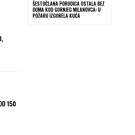
ŠESTOČLANA PORODICA OSTALA BEZ
DOMA KOD GORNJEG MILANOVCA: U
POŽARU IZGORELA KUĆA
U,
OD 150