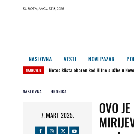
SUBOTA, AVGUST 8, 2026
NASLOVNA
VESTI
NOVI PAZAR
PO
Motociklista oboren kod Hitne službe u Novom 
Dron preleteo iz Rumunije u Bugarsku i e
NAJNOVIJE
NASLOVNA
HRONIKA
OVO JE
7. MART 2025.
MIRIJEV