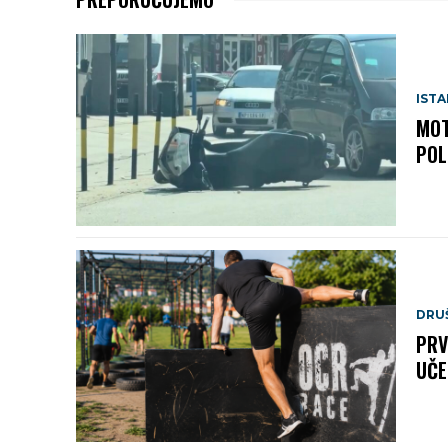
IST
MOT
POL
DRU
PRV
UČE