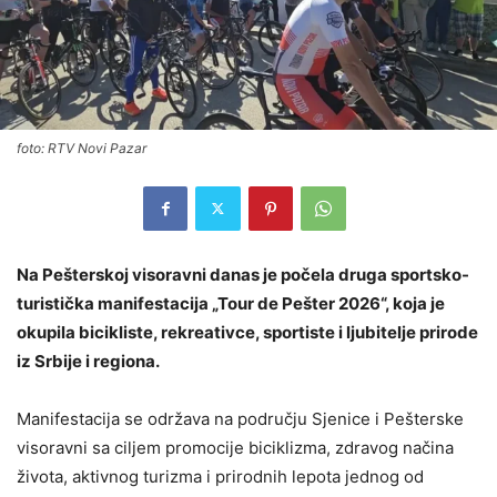
foto: RTV Novi Pazar
Na Pešterskoj visoravni danas je počela druga sportsko-
turistička manifestacija „Tour de Pešter 2026“, koja je
okupila bicikliste, rekreativce, sportiste i ljubitelje prirode
iz Srbije i regiona.
Manifestacija se održava na području Sjenice i Pešterske
visoravni sa ciljem promocije biciklizma, zdravog načina
života, aktivnog turizma i prirodnih lepota jednog od