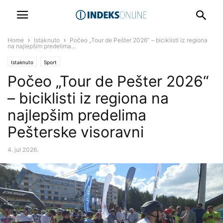
Home
Istaknuto
Počeo „Tour de Pešter 2026“ – biciklisti iz regiona
na najlepšim predelima...
Istaknuto
Sport
Počeo „Tour de Pešter 2026“
– biciklisti iz regiona na
najlepšim predelima
Pešterske visoravni
4. jul 2026.