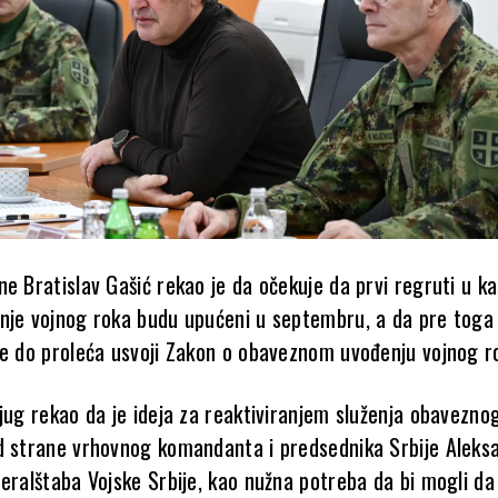
ne Bratislav Gašić rekao je da očekuje da prvi regruti u k
nje vojnog roka budu upućeni u septembru, a da pre toga
ije do proleća usvoji Zakon o obaveznom uvođenju vojno
njug rekao da je ideja za reaktiviranjem služenja obavezno
d strane vrhovnog komandanta i predsednika Srbije Aleks
neralštaba Vojske Srbije, kao nužna potreba da bi mogli d