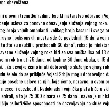
eno obaveštena.
i u ovom trenutku radimo kao Ministarstvo odbrane i Vo
icanje uslova za ponovno obnavljanje služenja vojnog roka. 
kog broja vojnih ambulanti, velikog broja kasarni i svega 
aravno i poligonskih mesta gde će poslednjih 15 dana vojni
e to što su naučili u prethodnih 60 dana“, rekao je ministar
avezno služenje vojnog roka biti za sva muška lica od 18 
vojni rok trajati 75 dana, od kojih je 60 dana obuka, a 15 
vi. „Za devojke ćemo imati dobrovoljno služenje vojnog rok
du želele da se priključe Vojsci Srbije mogu dobrovoljno d
skuje posebne uslove za njih, koje ćemo, naravno, u ovom p
meseci i obezbediti. Nadoknada i vojnička plata biće u sk
anirali, a to je 75.000 dinara za 75 dana“, naveo je minist
 čije psihofizičke sposobnosti ne dozvoljavaju da služe vojn