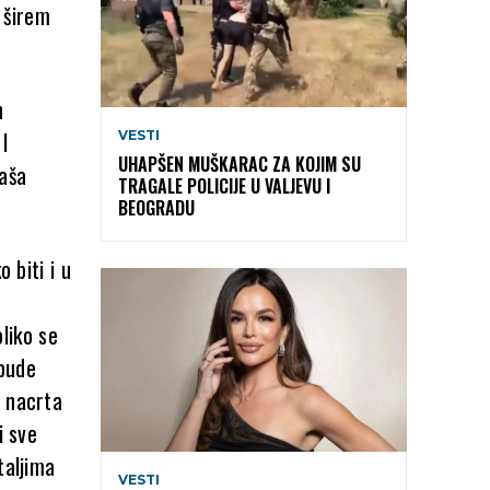
 širem
h
 I
VESTI
UHAPŠEN MUŠKARAC ZA KOJIM SU
naša
TRAGALE POLICIJE U VALJEVU I
BEOGRADU
 biti i u
liko se
 bude
a nacrta
i sve
taljima
VESTI