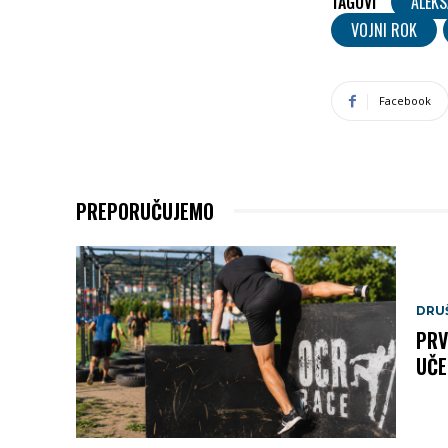
TAGOVI
ALEK
VOJNI ROK
Facebook
PREPORUČUJEMO
DRU
PRV
UČE