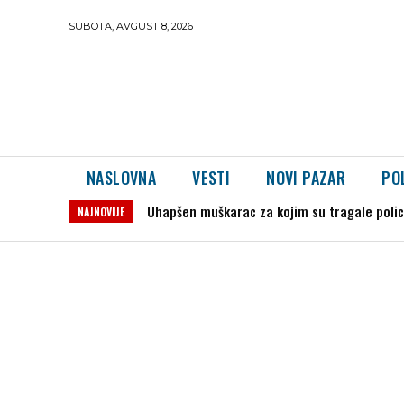
SUBOTA, AVGUST 8, 2026
NASLOVNA
VESTI
NOVI PAZAR
PO
Uhapšen muškarac za kojim su tragale policije
Severina iz Jajca: „Nema dalje bez priznanj
NAJNOVIJE