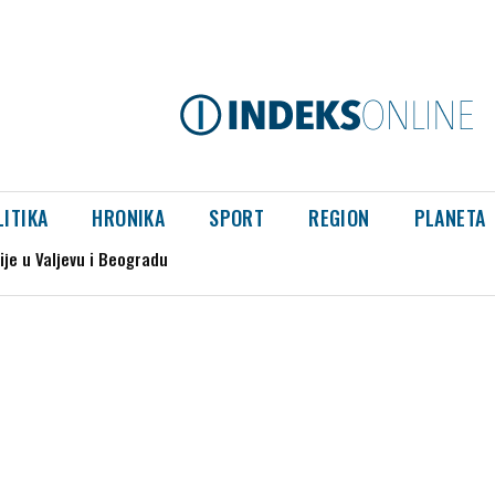
LITIKA
HRONIKA
SPORT
REGION
PLANETA
 u Valjevu i Beogradu
a genocida u Srebrenici“