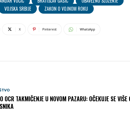
SANDAR VUČIĆ
BRATISLAV GAŠIĆ
OBAVEZNO SLUŽENJE
VOJSKA SRBIJE
ZAKON O VOJNOM ROKU
X
Pinterest
WhatsApp
ŠTVO
O OCR TAKMIČENJE U NOVOM PAZARU: OČEKUJE SE VIŠE 
SNIKA