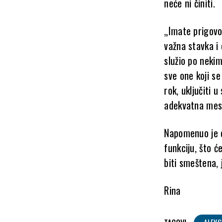
neće ni činiti.
„Imate prigovo
važna stavka i 
služio po neki
sve one koji se
rok, uključiti 
adekvatna mesta
Napomenuo je d
funkciju, što ć
biti smeštena, 
Rina