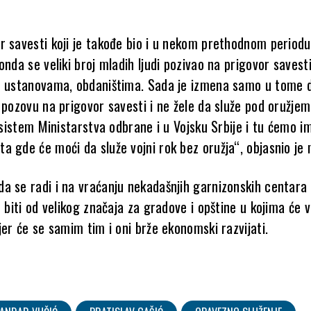
r savesti koji je takođe bio i u nekom prethodnom period
onda se veliki broj mladih ljudi pozivao na prigovor savest
m ustanovama, obdaništima. Sada je izmena samo u tome
 pozovu na prigovor savesti i ne žele da služe pod oružjem
u sistem Ministarstva odbrane i u Vojsku Srbije i tu ćemo i
 gde će moći da služe vojni rok bez oružja“, objasnio je 
a se radi i na vraćanju nekadašnjih garnizonskih centara
e biti od velikog značaja za gradove i opštine u kojima će 
jer će se samim tim i oni brže ekonomski razvijati.