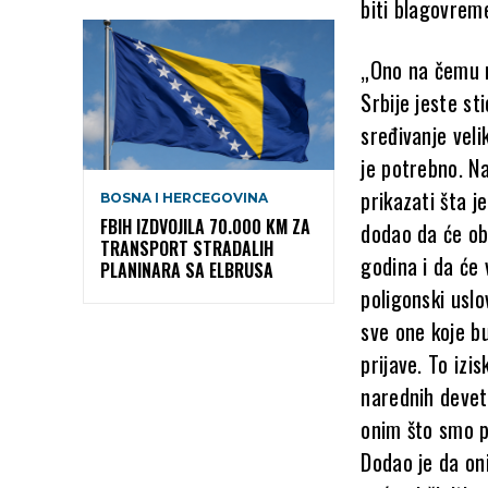
biti blagovrem
„Ono na čemu m
Srbije jeste st
sređivanje veli
je potrebno. N
prikazati šta j
BOSNA I HERCEGOVINA
FBIH IZDVOJILA 70.000 KM ZA
dodao da će ob
TRANSPORT STRADALIH
godina i da će 
PLANINARA SA ELBRUSA
poligonski uslo
sve one koje bu
prijave. To izi
narednih devet 
onim što smo pl
Dodao je da oni