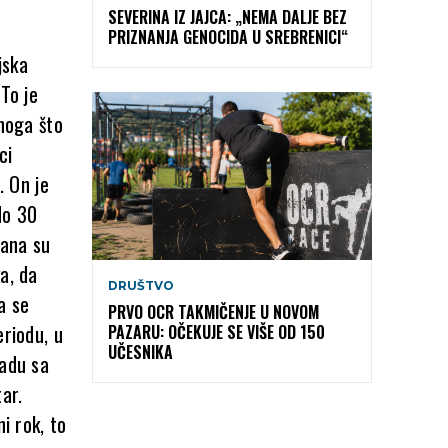
SEVERINA IZ JAJCA: „NEMA DALJE BEZ
PRIZNANJA GENOCIDA U SREBRENICI“
jska
To je
onoga što
ci
. On je
do 30
dana su
a, da
DRUŠTVO
a se
PRVO OCR TAKMIČENJE U NOVOM
eriodu, u
PAZARU: OČEKUJE SE VIŠE OD 150
UČESNIKA
ladu sa
ar.
i rok, to