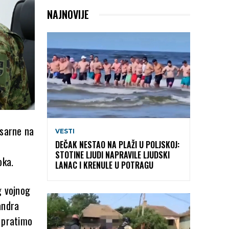
NAJNOVIJE
asarne na
VESTI
DEČAK NESTAO NA PLAŽI U POLJSKOJ:
STOTINE LJUDI NAPRAVILE LJUDSKI
g roka.
LANAC I KRENULE U POTRAGU
g vojnog
andra
a pratimo