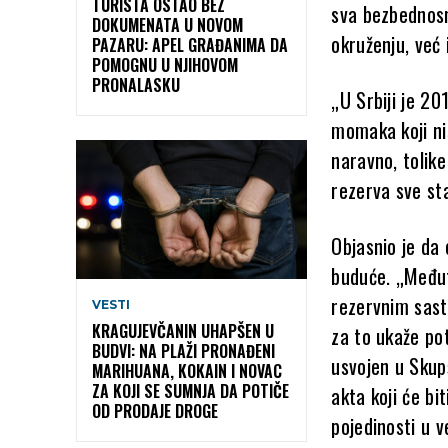
TURISTA OSTAO BEZ
sva bezbednosn
DOKUMENATA U NOVOM
okruženju, već 
PAZARU: APEL GRAĐANIMA DA
POMOGNU U NJIHOVOM
PRONALASKU
„U Srbiji je 20
momaka koji nis
naravno, tolike
rezerva sve sta
Objasnio je da 
buduće. „Međut
rezervnim sast
VESTI
KRAGUJEVČANIN UHAPŠEN U
za to ukaže po
BUDVI: NA PLAŽI PRONAĐENI
usvojen u Skup
MARIHUANA, KOKAIN I NOVAC
ZA KOJI SE SUMNJA DA POTIČE
akta koji će bi
OD PRODAJE DROGE
pojedinosti u v