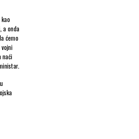
u kao
i, a onda
 da ćemo
 vojni
m naći
ministar.
 u
vojska