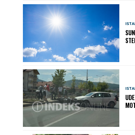
IST
SUN
STE
IST
UDE
MOT