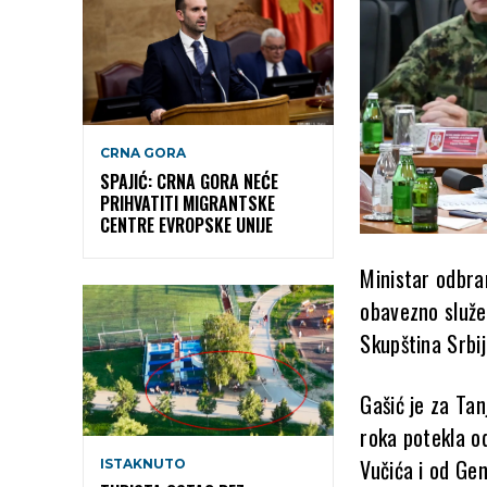
CRNA GORA
SPAJIĆ: CRNA GORA NEĆE
PRIHVATITI MIGRANTSKE
CENTRE EVROPSKE UNIJE
Ministar odbra
obavezno služe
Skupština Srb
Gašić je za Ta
roka potekla o
Vučića i od Ge
ISTAKNUTO