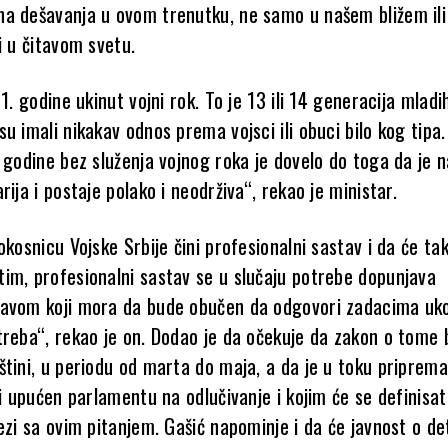
a dešavanja u ovom trenutku, ne samo u našem bližem ili
i u čitavom svetu.
11. godine ukinut vojni rok. To je 13 ili 14 generacija mladi
u imali nikakav odnos prema vojsci ili obuci bilo kog tipa.
 godine bez služenja vojnog roka je dovelo do toga da je 
rija i postaje polako i neodrživa“, rekao je ministar.
okosnicu Vojske Srbije čini profesionalni sastav i da će tako
im, profesionalni sastav se u slučaju potrebe dopunjava
avom koji mora da bude obučen da odgovori zadacima uko
treba“, rekao je on. Dodao je da očekuje da zakon o tome
štini, u periodu od marta do maja, a da je u toku priprem
ti upućen parlamentu na odlučivanje i kojim će se definisat
ezi sa ovim pitanjem. Gašić napominje i da će javnost o de