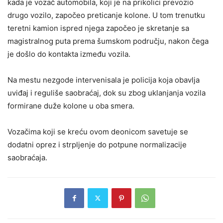
kada je vozač automobila, koji je na prikolici prevozio
drugo vozilo, započeo preticanje kolone. U tom trenutku
teretni kamion ispred njega započeo je skretanje sa
magistralnog puta prema šumskom području, nakon čega
je došlo do kontakta između vozila.
Na mestu nezgode intervenisala je policija koja obavlja
uviđaj i reguliše saobraćaj, dok su zbog uklanjanja vozila
formirane duže kolone u oba smera.
Vozačima koji se kreću ovom deonicom savetuje se
dodatni oprez i strpljenje do potpune normalizacije
saobraćaja.