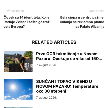
Previous article
Next article
Čovek sa 14 identiteta: Ko je
Bela čiopa u centru pažnje:
Radoje Zvicer i zašto ga traži
Uklanja se reklamno platno
cela Evropa?
sa Palate Albanija
RELATED ARTICLES
Prvo OCR takmičenje u Novom
Pazaru: Očekuje se više od 150...
7. avgust 2026.
SUNČAN I TOPAO VIKEND U
NOVOM PAZARU: Temperature
oko 30 stepeni
7. avgust 2026.