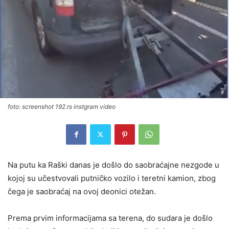
foto: screenshot 192.rs instgram video
Na putu ka Raški danas je došlo do saobraćajne nezgode u
kojoj su učestvovali putničko vozilo i teretni kamion, zbog
čega je saobraćaj na ovoj deonici otežan.
Prema prvim informacijama sa terena, do sudara je došlo